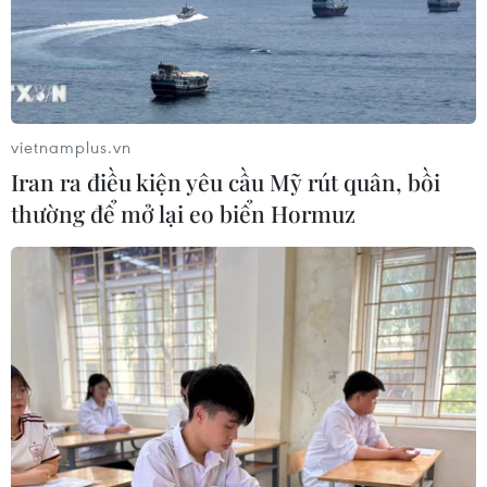
nhận là sản phẩm quốc gia, sản phẩm chủ lực quốc
gia... được hỗ trợ đăng ký bảo hộ.
vietnamplus.vn
Iran ra điều kiện yêu cầu Mỹ rút quân, bồi
thường để mở lại eo biển Hormuz