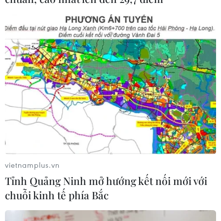
10 sự kiện nổi bật của kinh
tế thế giới năm 2020
25/12/2020 03:43
Trân trọng giới thiệu 10 sự kiện nổi bật của kinh tế thế
giới trong năm 2020, do Ban biên tập Tin kinh tế -
Thông tấn xã Việt Nam bình chọn.
vietnamplus.vn
Tỉnh Quảng Ninh mở hướng kết nối mới với
chuỗi kinh tế phía Bắc