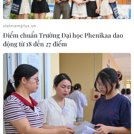
vietnamplus.vn
Điểm chuẩn Trường Đại học Phenikaa dao
động từ 18 đến 27 điểm
Trung Quốc hối thúc EU sớm hoàn tất
Hiệp định đầu tư song phương
25/12/2020 02:58
Theo phía Trung Quốc, Hiệp định trên không chỉ làm sâu
sắc thêm quan hệ hợp tác kinh tế giữa Trung Quốc và
EU mà còn có tầm quan trọng đặc biệt đối với tiến trình
phục hồi kinh tế toàn cầu.