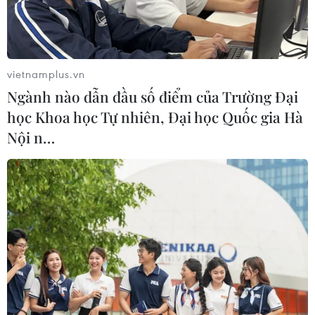
#Hội nghị chuyên đề tổng kết Kết luận 30-KL/TU
#COVID-19
vietnamplus.vn
Ngành nào dẫn đầu số điểm của Trường Đại
Theo dõi VietnamPlus
học Khoa học Tự nhiên, Đại học Quốc gia Hà
Nội n…
TIN LIÊN QUAN