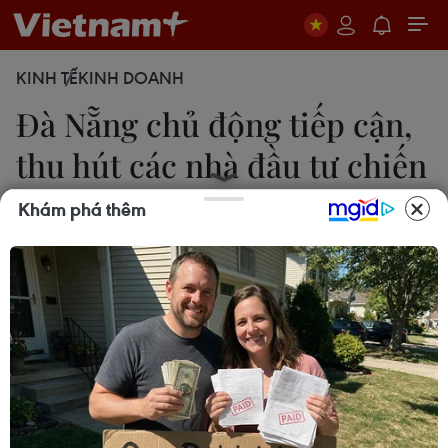
KINH TẾ
KINH DOANH
Đà Nẵng chủ động tiếp cận,
thu hút các nhà đầu tư chiến
lược
Khám phá thêm
Trịnh Quốc Dũng
25/12/2020 07:55
Hầu hết các ý kiến tại Hội nghị đều đánh giá cao
công tác cải cách hành chính, hướng dẫn thủ tục
đăng ký, xử lý hồ sơ và các cơ chế, chính sách ưu
đãi, khuyến khích đầu tư tại thành phố Đà Nẵng.