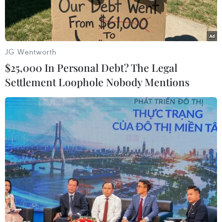
JG Wentworth
$25,000 In Personal Debt? The Legal
Settlement Loophole Nobody Mentions
Khách đến tham quan Khu du lịch Bà Nà Hills của Đà Nẵng.
(Ảnh: TTXVN)
Sáng 25/12, tại thành phố Đà Nẵng đã diễn ra
Hội nghị chuyên đề tổng kết việc thực hiện Kết
luận 30-KL/TU ngày 26/4/2016 của Ban chấp