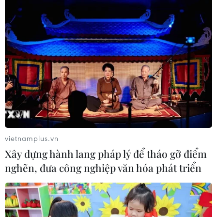
vietnamplus.vn
Xây dựng hành lang pháp lý để tháo gỡ điểm
TIN CÙNG CHUYÊN MỤC
nghẽn, đưa công nghiệp văn hóa phát triển
Công suất lọc dầu thu hẹp, giá xăng
Mỹ đối mặt áp lực tăng
09/08/2026 09:43