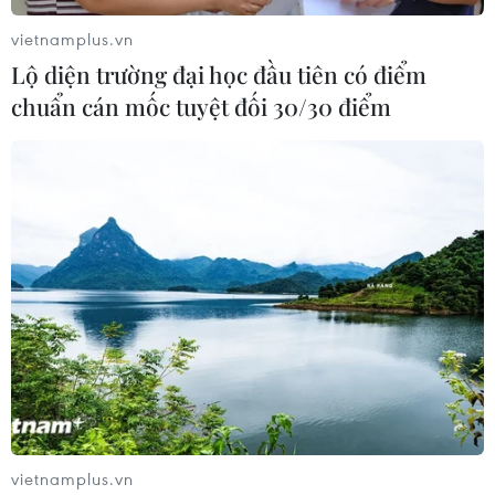
vietnamplus.vn
Lộ diện trường đại học đầu tiên có điểm
chuẩn cán mốc tuyệt đối 30/30 điểm
Chinachem Group tổ chức chiến dịch huy
động 3 triệu HKD cho Trung tâm phục hồi
chấn thương cột sống
25/12/2020 03:27
ĐẶC KHU HÀNH CHÍNH HỒNG KÔNG – Media
vietnamplus.vn