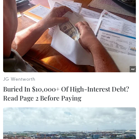
dương, khen thưởng 23 tập thể, 14 cá nhân và
10 doanh nghiệp đã có thành tích xuất sắc trong
công tác đẩy mạnh thu hút đầu tư vào thành phố
Đà Nẵng giai đoạn 2016-2020.
Theo thống kê của Ban Xúc tiến và Hỗ trợ đầu tư
thành phố Đà Nẵng, về thu hút vốn đầu tư trong
nước, giai đoạn từ năm 2016 đến tháng 11/2020,
Đà Nẵng đã thu hút được 163 dự án với tổng vốn
đăng ký đầu tư là 76.130 tỷ đồng. Các dự án tập
JG Wentworth
trung vào các lĩnh vực bất động sản – du lịch,
Buried In $10,000+ Of High-Interest Debt?
giáo dục, y tế, công nghiệp chế biến, chế tạo...
Read Page 2 Before Paying
Riêng trong 3 năm thực hiện chủ đề “Năm đẩy
mạnh thu hút đầu tư” giai đoạn 2018 – 2020, Đà
Nẵng thu hút được 77 dự án với tổng vốn đăng
ký 35.258 tỷ đồng. Tính đến nay, lũy kế toàn