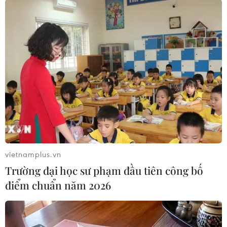
chế, chính sách; hoàn thiện cơ sở hạ tầng; nâng
cao nguồn nhân lực; đẩy mạnh cải cách hành
chính; đổi mới, nâng cao hiệu quả công tác xúc
tiến đầu tư...
Thành phố Đà Nẵng sẽ tăng cường và chủ động
tiếp cận các nhà đầu tư chiến lược, các hiệp hội
doanh nghiệp, ngân hàng lớn của các quốc gia
có chính sách chuyển dịch dòng vốn đầu tư để
tập trung kêu gọi đầu tư vào khu công nghệ cao,
khu công nghệ thông tin tập trung, khu công
viên phần mềm thành phố... Đồng thời, tiếp tục
vietnamplus.vn
thu hút tập trung vào các thị trường trọng điểm
Trường đại học sư phạm đầu tiên công bố
gồm: Nhật Bản, Hàn Quốc, Singapore, Hoa Kỳ,
điểm chuẩn năm 2026
Châu Âu, Đài Loan (Trung Quốc)...
Tại hội nghị, UBND thành phố Đà Nẵng đã tuyên