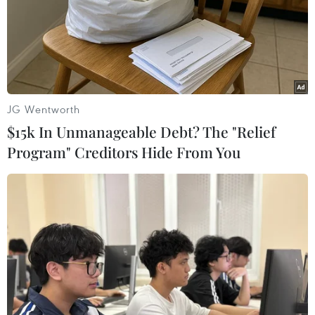
Hàn Quốc.../.
(TTXVN/Vietnam+)
JG Wentworth
$15k In Unmanageable Debt? The "Relief
Program" Creditors Hide From You
#Đà nẵng