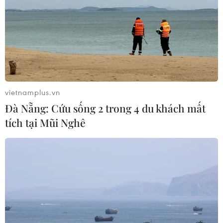
vietnamplus.vn
Đà Nẵng: Cứu sống 2 trong 4 du khách mất
tích tại Mũi Nghê
Nâng cao chất lượng nhân lực về đổi mới
sáng tạo và sở hữu trí tuệ
25/12/2020 06:23
Mục tiêu của Chương trình phát triển tài sản trí tuệ là
đến năm 2025, tối thiểu 40% sản phẩm được công