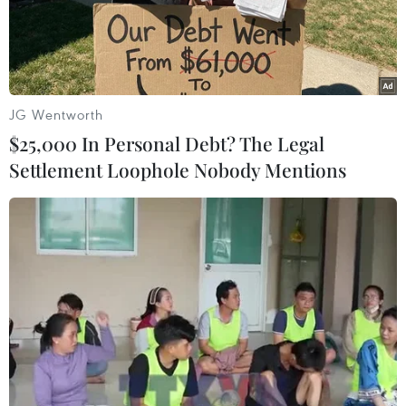
quét trên website
https://qrcode.danang.gov.vn
;
sử dụng webcam trên laptop hoặc webcam (rời)
kết nối với máy tính/laptop để quét QR Code qua
phần mềm chuyên dụng…/.
JG Wentworth
(TTXVN/Vietnam+)
$25,000 In Personal Debt? The Legal
Settlement Loophole Nobody Mentions