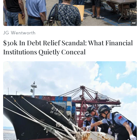
dụng.
JG Wentworth
$30k In Debt Relief Scandal: What Financial
Institutions Quietly Conceal
Đà Nẵng kết hợp dữ liệu tiêm chủng vào mã QR khai báo y tế
kiểm soát người dân tại các điểm đến đông người. (Ảnh minh
họa: Trần Lê Lâm/TTXVN)
Ngày 27/9, Sở Thông tin và Truyền thông thành