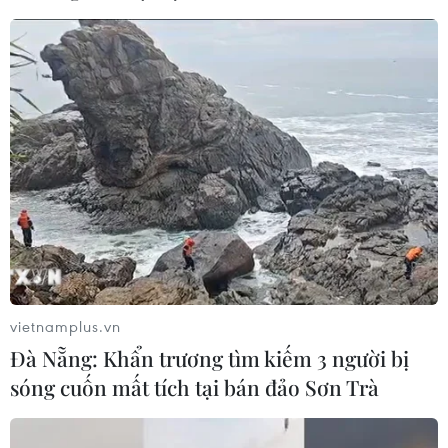
Đà Nẵng ưu tiên tiêm đủ 2 mũi vaccine COVID-19 cho
người lao động để ổn định sản xuất; hỗ trợ một phần
chi phí xét nghiệm COVID-19...
vietnamplus.vn
Đà Nẵng: Khẩn trương tìm kiếm 3 người bị
sóng cuốn mất tích tại bán đảo Sơn Trà