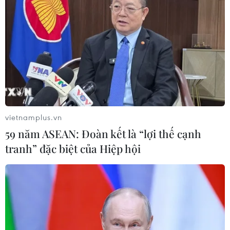
08/08/2026 03:29
65 năm thảm họa da cam: Tiếp nối
công lý, sẻ chia nỗi đau
08/08/2026 03:28
vietnamplus.vn
Vĩnh Long: Còn thông tin là còn tìm
59 năm ASEAN: Đoàn kết là “lợi thế cạnh
kiếm, không bỏ sót hài cốt liệt sỹ
tranh” đặc biệt của Hiệp hội
08/08/2026 03:23
Kết luận số 75-KL/TW: Cà Mau chủ
động thích ứng với biến đổi khí hậu
08/08/2026 02:53