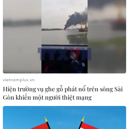
Đà Nẵng cho phép học sinh, giáo viên trở
về đợt 1 từ ngày 29/9-6/10
25/09/2021 09:42
UBND thành phố Đà Nẵng ban hành Kế hoạch cho
phép cán bộ, giáo viên, nhân viên, học sinh, học viên,
người hỗ trợ không ở vùng dịch được trở về thành phố
(đợt 1) từ ngày 29/9-6/10, tự túc phương tiện.
vietnamplus.vn
Hiện trường vụ ghe gỗ phát nổ trên sông Sài
Gòn khiến một người thiệt mạng