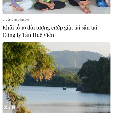
#Dữ liệu tiêm chủng
#Mã QR
#Khai báo y tế
vietnamplus.vn
#Nguy cơ lây nhiễm cao
#Bộ Y tế
TP. Đà Nẵng
Khởi tố 19 đối tượng cướp giật tài sản tại
Công ty Tân Huê Viên
Theo dõi VietnamPlus
TIN LIÊN QUAN