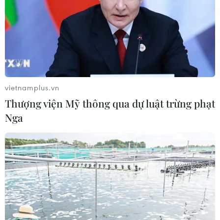
Xem thêm
vietnamplus.vn
Thượng viện Mỹ thông qua dự luật trừng phạt
Nga
CƠ QUAN CHỦ QUẢN: THÔNG TẤN XÃ VIỆT NAM
Tổng Biên tập: TRẦN TIẾN DUẨN
Phó Tổng Biên tập: NGUYỄN THỊ TÁM, KHÚC THANH
THỦY
Sở hữu trí tuệ
Quy định sử dụng
RSS
Hỗ trợ