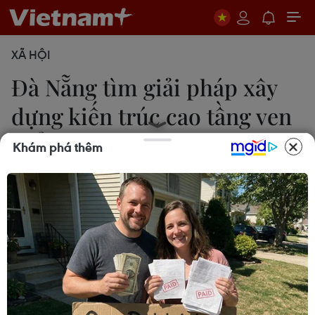
XÃ HỘI
Đà Nẵng tìm giải pháp xây
dựng kiến trúc cao tầng ven
biển
Khám phá thêm
Võ Văn Dũng
04/07/2019 08:07
Kiến trúc sư Lê Vĩnh An, Trưởng khoa Kiến trúc và
Mỹ thuật, Đại học Duy Tân cho rằng cần hình
thành bộ quy tắc xây dựng đô thị ven biển trên nền
tảng quy hoạch phát triển đô thị đã được phê