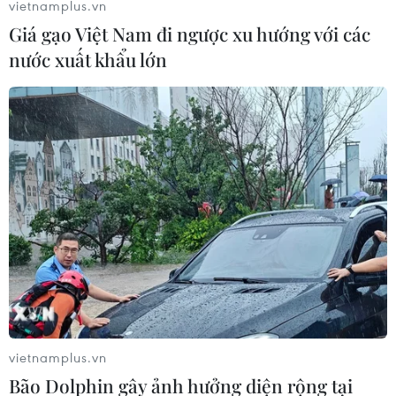
vietnamplus.vn
Giá gạo Việt Nam đi ngược xu hướng với các
TIN LIÊN QUAN
nước xuất khẩu lớn
Băn khoăn việc giao UBND tỉnh quy định
bản sắc văn hóa trong kiến trúc
vietnamplus.vn
Bão Dolphin gây ảnh hưởng diện rộng tại
21/05/2019 12:37