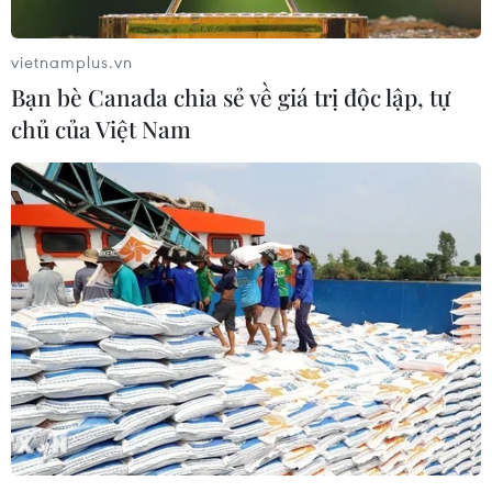
vietnamplus.vn
Bạn bè Canada chia sẻ về giá trị độc lập, tự
chủ của Việt Nam
#Hạ tầng đô thị
#Đô thị biển
#Tạp chí Kiến trúc
#Kiến trúc cao tầng
#Kiến trúc sư
TP. Đà Nẵng
Theo dõi VietnamPlus