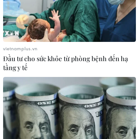
vietnamplus.vn
Đầu tư cho sức khỏe từ phòng bệnh đến hạ
tầng y tế
Phó Thủ tướng: Tập trung triển khai lập
Quy hoạch tổng thể Quốc gia
13/06/2019 11:23
Thủ tướng Chính phủ đã quyết định thành lập Hội đồng
Quy hoạch quốc gia do Phó Thủ tướng Trịnh Đình Dũng