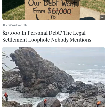
duyệt.
JG Wentworth
$25,000 In Personal Debt? The Legal
Settlement Loophole Nobody Mentions
Quang cảnh buổi tọa đàm. (Ảnh: Văn Dũng/TTXVN)
Kiến trúc sư Lê Vĩnh An, Trưởng khoa Kiến trúc
và Mỹ thuật, Đại học Duy Tân cho rằng cần hình
thành bộ quy tắc xây dựng đô thị ven biển trên