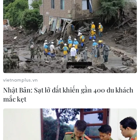
Việt Nam có những con đường đắt nhất
hành tinh là tại quy hoạch chậm
27/05/2019 12:59
Tại cuộc thảo luận chiều 27/5, Phó Thủ tướng Trịnh Đình
Dũng nêu “có những con đường của Việt Nam là những
vietnamplus.vn
con đường đắt nhất hành tinh, điều này thấy rõ là tại
Nhật Bản: Sạt lở đất khiến gần 400 du khách
công tác quy hoạch chậm.”
mắc kẹt