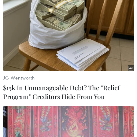
gặp phải những vấn đề cần cân nhắc và cần có
biện pháp chế tài đảm bảo sự hài hòa các vùng
phân khu chức năng trong đô thị và phát triển
bền vững.
JG Wentworth
$15k In Unmanageable Debt? The "Relief
Program" Creditors Hide From You
Một góc Đà Nẵng. (Ảnh: Nguyễn Sơn/TTXVN)