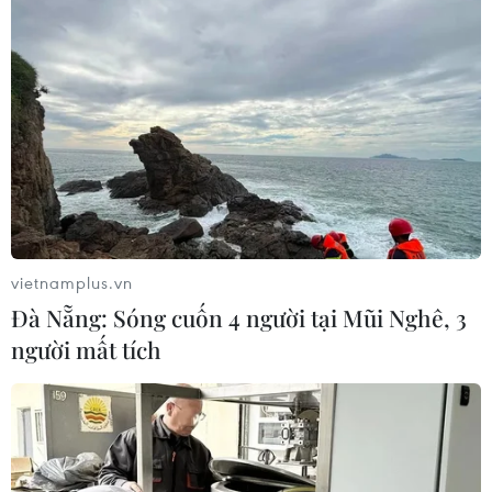
Thứ trưởng Phan Thị Thắng thăm,
động viên lực lượng tìm kiếm hài cốt
liệt sĩ tại Công viên Lê Thị Riêng
08/08/2026 14:12
Quy định chức năng, nhiệm vụ,
quyền hạn và cơ cấu tổ chức của Bộ Y
tế
vietnamplus.vn
08/08/2026 14:03
Đà Nẵng: Sóng cuốn 4 người tại Mũi Nghê, 3
người mất tích
Cựu Trưởng ban quản lý chung cư
lừa bán căn hộ tái định cư, chiếm
đoạt hơn 2 tỷ đồng
08/08/2026 13:41