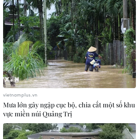
Điều chỉnh kịp thời khung giá đất, bảo
đảm lợi ích cho người dân
27/05/2019 07:23
Các quy định của pháp luật về quy hoạch, quản lý, sử
dụng đất đai nói chung, đất đô thị nói riêng đã được
hoàn thiện, từng bước khắc phục tình trạng "xin-cho"
trong tiếp cận đất đai
vietnamplus.vn
Mưa lớn gây ngập cục bộ, chia cắt một số khu
vực miền núi Quảng Trị