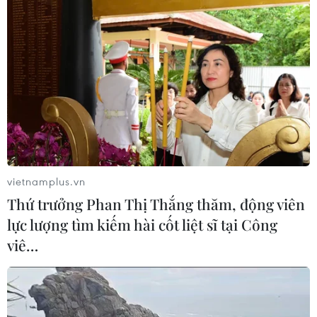
TIN CÙNG CHUYÊN MỤC
vietnamplus.vn
Thứ trưởng Phan Thị Thắng thăm, động viên
Olympic Trí tuệ nhân
lực lượng tìm kiếm hài cốt liệt sĩ tại Công
tạo quốc tế 2026: 7/8 học sinh Việt
viê…
Nam đoạt huy chương
08/08/2026 14:24
Sáp nhập Trường Đại học Văn hóa,