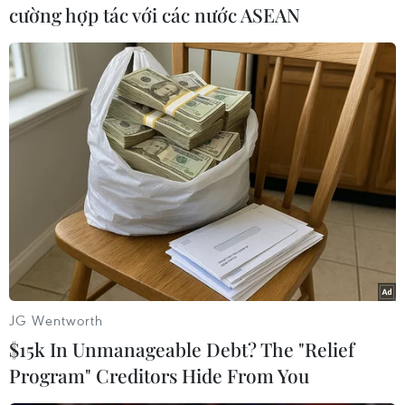
rõ hành trình Đại học Quốc gia Hà Nội từ mô
cường hợp tác với các nước ASEAN
hình thí điểm đến trung tâm đào tạo, nghiên
cứu hàng đầu; vai trò dẫn dắt tiên phong của
Đại học Quốc gia Hà Nội; yêu cầu nuôi dưỡng tài
năng khoa học và phát huy vai trò đào tạo tinh
hoa trong phát triển đội ngũ lãnh đạo, chuyên
gia, doanh nhân và nguồn nhân lực chất lượng
cao cho đất nước.
JG Wentworth
$15k In Unmanageable Debt? The "Relief
Program" Creditors Hide From You