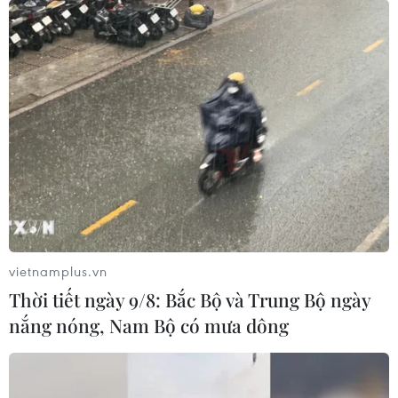
TIN LIÊN QUAN
vietnamplus.vn
Thời tiết ngày 9/8: Bắc Bộ và Trung Bộ ngày
nắng nóng, Nam Bộ có mưa dông
Giáo sư Vũ Minh Giang: Chỉ đạo của Tổng