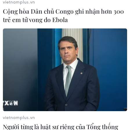
vietnamplus.vn
Cộng hòa Dân chủ Congo ghi nhận hơn 300
trẻ em tử vong do Ebola
(Vietnam+)
vietnamplus.vn
Người từng là luật sư riêng của Tổng thống
#Lịch sử 120 năm Đại học Quốc gia Hà Nội