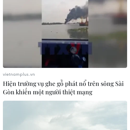
Bí thư là nhiệm vụ nặng nề nhưng vinh
quang
16/05/2026 10:38
Giáo sư Vũ Minh Giang nhận định các chỉ đạo của
Tổng Bí thư cũng là định hướng với các bộ, ngành, cơ
quan Đảng và Chính phủ trong việc tạo điều kiện để
Đại học Quốc gia Hà Nội phát triển.
vietnamplus.vn
Hiện trường vụ ghe gỗ phát nổ trên sông Sài
Gòn khiến một người thiệt mạng