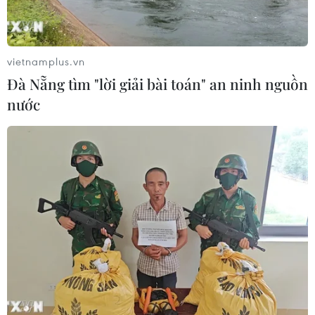
giáo dục
07/08/2026 05:40
vietnamplus.vn
Phó Thủ tướng Phạm Thị Thanh Trà
Đà Nẵng tìm "lời giải bài toán" an ninh nguồn
dự lễ khởi công xây Trường THPT
nước
Nam Đàn 1
07/08/2026 04:30
Hỗ trợ thúc đẩy xã hội học tập để
mọi người dân đều có cơ hội tiếp thu
tri thức
07/08/2026 03:40
Vụ chuyên Tuyên Quang: Thu hồi,
hủy bỏ giấy chứng nhận kết quả thi