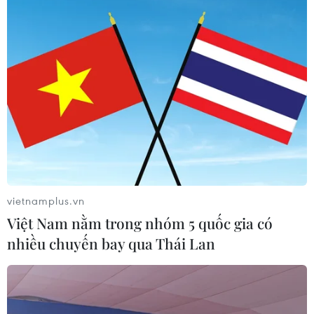
Chính sách khuyến khích doanh
nghiệp tham gia hoạt động giáo dục
nghề nghiệp
05/08/2026 14:58
Thực hiện các nhiệm vụ trọng tâm
trong năm học 2026-2027
05/08/2026 13:13
vietnamplus.vn
Việt Nam nằm trong nhóm 5 quốc gia có
nhiều chuyến bay qua Thái Lan
Thi lại ở Tuyên Quang: Thí
sinh vẫn được xét tuyển đại học theo
nguyện vọng đã đăng ký
05/08/2026 11:02