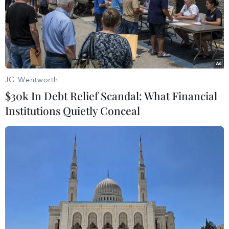
JG Wentworth
$30k In Debt Relief Scandal: What Financial
Institutions Quietly Conceal
Giáo sư, Tiến sỹ khoa học Vũ Minh Giang phát biểu bế mạc hội
thảo. (Ảnh: Vietnam+)
Phát biểu tổng kết hội thảo, Giáo sư, Tiến sỹ
khoa học Vũ Minh Giang - Chủ tịch Hội đồng
Khoa học và Đào tạo, nguyên Phó giám đốc Đại
học Quốc gia Hà Nội cho hay kết quả hội thảo