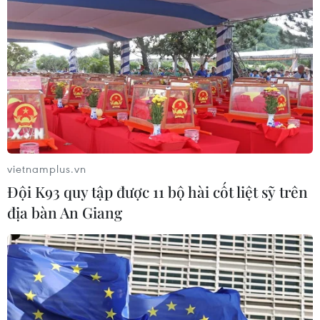
Thứ trưởng Bộ GD-ĐT: Thi lại không
phải để xóa bỏ trách nhiệm của thí
sinh
05/08/2026 09:19
Bắc Ninh: Tinh gọn hơn 50% đầu mối
cơ sở giáo dục công lập
vietnamplus.vn
05/08/2026 06:53
Đội K93 quy tập được 11 bộ hài cốt liệt sỹ trên
địa bàn An Giang
Vụ trường Chuyên Tuyên Quang:
Việc tổ chức thi lại trên cơ sở kết quả
điều tra
05/08/2026 04:39