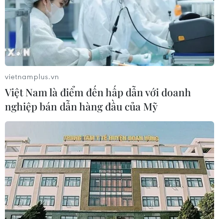
vietnamplus.vn
Việt Nam là điểm đến hấp dẫn với doanh
nghiệp bán dẫn hàng đầu của Mỹ
Lễ kỷ niệm 120 năm Ngày truyền
thống Đại học Quốc gia Hà Nội
16/05/2026 08:23
Tổng Bí thư, Chủ tịch nước Tô Lâm yêu cầu Đại học
Quốc gia Hà Nội phải vươn lên thành một đại học tinh
hoa hiện đại, đa ngành, đa lĩnh vực, vận hành theo mô
hình đại học đổi mới sáng tạo.