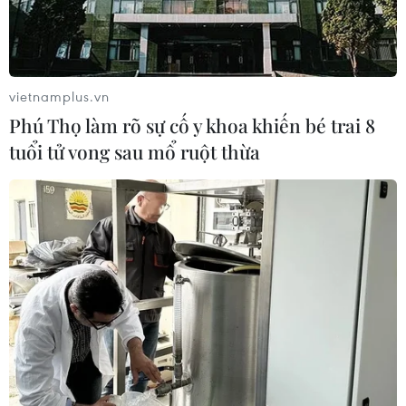
vietnamplus.vn
Phú Thọ làm rõ sự cố y khoa khiến bé trai 8
tuổi tử vong sau mổ ruột thừa