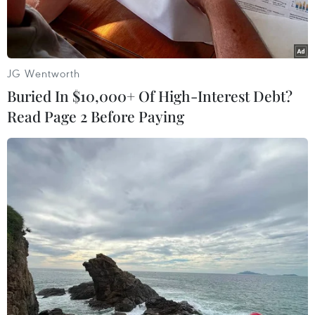
học.
JG Wentworth
Buried In $10,000+ Of High-Interest Debt?
Read Page 2 Before Paying
Hội thảo nằm trong khuôn khổ các hoạt động kỷ niệm 120 năm
truyền thống Đại học Quốc gia Hà Nội. (Ảnh: PV/Vietnam+)
Chiều nay, 16/5, trong khuôn khổ các hoạt động
kỷ niệm 120 năm truyền thống Đại học Quốc gia