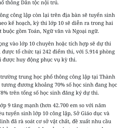
ổ thông Dân tộc nội trú.
ông công lập còn lại trên địa bàn sẽ tuyển sinh
eo kế hoạch, kỳ thi lớp 10 sẽ diễn ra trong hai
ắt buộc gồm Toán, Ngữ văn và Ngoại ngữ.
ng vào lớp 10 chuyên hoặc tích hợp sẽ dự thi
được tổ chức tại 242 điểm thi, với 5.914 phòng
hi được huy động phục vụ kỳ thi.
c trường trung học phổ thông công lập tại Thành
, tương đương khoảng 70% số học sinh đang học
78% trên tổng số học sinh đăng ký dự thi.
 lớp 9 tăng mạnh (hơn 42.700 em so với năm
tiêu tuyển sinh lớp 10 công lập, Sở Giáo dục và
nh đã rà soát cơ sở vật chất, đề xuất nhu cầu