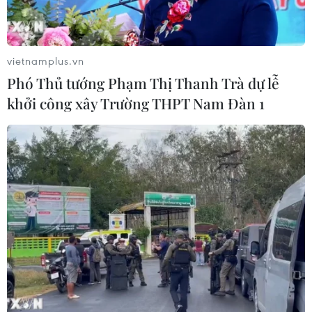
Lan tỏa giá trị các tác phẩm bảo vệ
nền tảng tư tưởng của Đảng
vietnamplus.vn
24/07/2026 11:51
Phó Thủ tướng Phạm Thị Thanh Trà dự lễ
khởi công xây Trường THPT Nam Đàn 1
Hà Nội: Lan tỏa đạo lý “Uống nước
nhớ nguồn” trên các nền tảng số
23/07/2026 11:40
Trí tuệ nhân tạo - 'con dao hai lưỡi'
trong hoạt động báo chí
23/07/2026 06:59