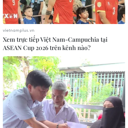
04/02/2021 04:59
Thanh tra Sở Thông tin và Truyền thông Hà Nội vừa ban
hành Quyết định số 17/QĐ-XPVPHC xử phạt chị Hoàng
Thu Trang do có hành vi đăng thông tin sai sự thật; đồng
vietnamplus.vn
thời buộc gỡ bỏ thông tin vi phạm.
Xem trực tiếp Việt Nam-Campuchia tại
ASEAN Cup 2026 trên kênh nào?