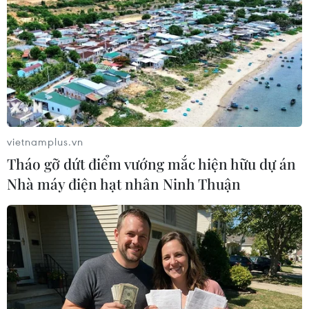
vietnamplus.vn
Tháo gỡ dứt điểm vướng mắc hiện hữu dự án
Nhà máy điện hạt nhân Ninh Thuận
Hòa Bình làm rõ thông tin sai sự thật về
COVID-19 trên mạng xã hội
02/02/2021 09:58
Ngày 2/2, Thanh tra Sở Thông tin và Truyền thông tỉnh
Hòa Bình đã có buổi làm việc với chị Bùi Thị Dung (vợ