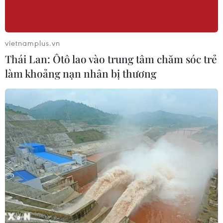
vietnamplus.vn
Thái Lan: Ôtô lao vào trung tâm chăm sóc trẻ
làm khoảng nạn nhân bị thương
TIN CÙNG CHUYÊN MỤC
Bản Lồng - nơi văn hóa Mông hòa
nhịp cùng du lịch cộng đồng giữa
cổng trời Pha Đin
07/08/2026 08:31
Báo Argentina nói ngành vật liệu