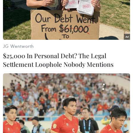
của bệnh nhân P.N.T, bệnh nhân số 1704).
JG Wentworth
$25,000 In Personal Debt? The Legal
Settlement Loophole Nobody Mentions
Hà Nội xử phạt chủ tài khoản Facebook
đăng thông tin sai sự thật