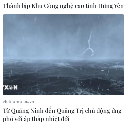
Quan hệ đặc biệt Việt Nam-Lào sẽ
Thành lập Khu Công nghệ cao tỉnh Hưng Yên
mãi phát triển đi vào chiều sâu
20/07/2026 10:02
Xem thêm
CƠ QUAN CHỦ QUẢN: THÔNG TẤN XÃ VIỆT NAM
Tổng Biên tập: TRẦN TIẾN DUẨN
vietnamplus.vn
Phó Tổng Biên tập: NGUYỄN THỊ TÁM, KHÚC THANH
Từ Quảng Ninh đến Quảng Trị chủ động ứng
THỦY
phó với áp thấp nhiệt đới