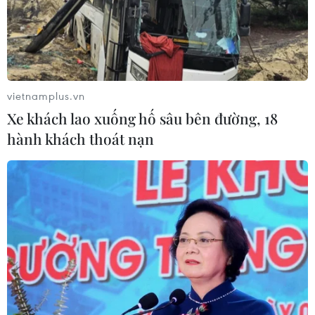
Sắp khởi động Chiến dịch TinAI?
ứng phó làn sóng tin giả
27/07/2026 06:04
vietnamplus.vn
Xe khách lao xuống hố sâu bên đường, 18
hành khách thoát nạn
Hợp tác truyền thông giữa
Viện Kiểm sát Nhân dân Tối cao với
TTXVN, Báo Nhân Dân và VOV
24/07/2026 12:42
Ký kết hợp tác truyền thông giữa
Viện Kiểm sát Nhân dân Tối cao và 3
cơ quan thông tấn, báo chí
24/07/2026 11:54