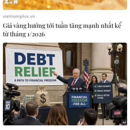
nghỉ học để phòng chống dịch COVID-19, trao
đổi với phóng viên TTXVN, ông Phạm Đăng
vietnamplus.vn
Khoa, Giám đốc Sở Giáo dục và Đào tạo tỉnh Đắk
Giá vàng hướng tới tuần tăng mạnh nhất kể
Lắk khẳng định văn bản trên là giả mạo và đơn
từ tháng 1/2026
vị đang phối hợp với các cơ quan chức năng
khẩn trương xác minh đối tượng giả mạo văn
bản để xử lý theo quy định.
Theo đó, chiều 17/2, trên mạng xã hội xuất hiện
Công văn số 165 ký ngày 17/2/2021 do Giám đốc
Sở Giáo dục và Đào tạo tỉnh Đắk Lắk ký ban
hành với nội dung đồng ý cho trẻ mầm non, học
sinh phổ thông, học viên trong các cơ sở giáo
dục thường xuyên trên địa bàn tỉnh tiếp tục
nghỉ học sau kỳ nghỉ Tết Nguyên đán đến hết
ngày 28/2/2021;...