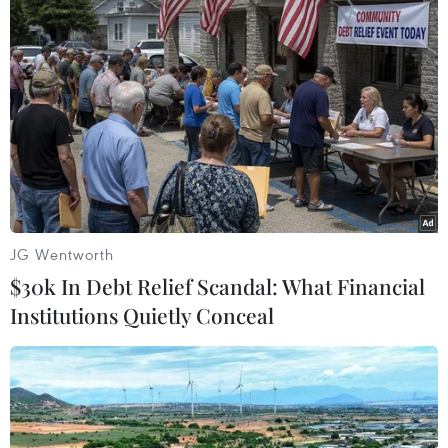
#giả mạo văn bản
#học sinh nghỉ học
#thông điệp 5K
#mạng xã hội
Đắk Lắk
JG Wentworth
Theo dõi VietnamPlus
$30k In Debt Relief Scandal: What Financial
Institutions Quietly Conceal
TIN LIÊN QUAN