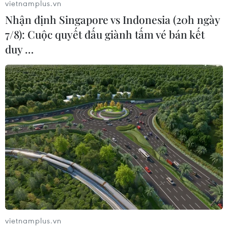
vietnamplus.vn
Nhận định Singapore vs Indonesia (20h ngày
7/8): Cuộc quyết đấu giành tấm vé bán kết
duy …
Chăm lo, không kỳ thị để người cần cách ly
yên tâm hợp tác chống dịch
05/02/2021 09:37
Lãnh đạo thành phố Hà Nội yêu cầu tuyệt đối không
được kỳ thị mà phải chia sẻ, hỗ trợ để người cách ly yên
tâm, hợp tác tốt hơn trong công tác phòng chống dịch
bệnh.
vietnamplus.vn