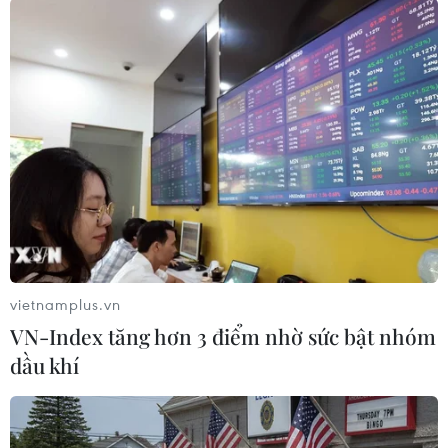
cho hay.
Liên quan đến văn bản giả mạo cho học sinh
Đắk Lắk nghỉ học, hiện các ngành chức năng
tỉnh Đắk Lắk đang khẩn trương xác minh đối
tượng làm giả văn bản để xử lý theo quy định
của pháp luật./.
(TTXVN/Vietnam+)
vietnamplus.vn
VN-Index tăng hơn 3 điểm nhờ sức bật nhóm
dầu khí