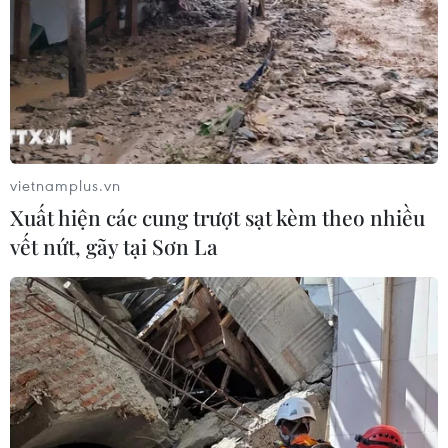
vietnamplus.vn
Xuất hiện các cung trượt sạt kèm theo nhiều
vết nứt, gãy tại Sơn La