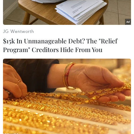
28/02/2021
JG Wentworth
$15k In Unmanageable Debt? The "Relief
Program" Creditors Hide From You
Văn bản giả mạo về việc cho học sinh nghỉ học. (Ảnh:
tienphong.vn)
Tối 17/2, liên quan đến văn bản lan truyền trên
mạng xã hội về việc cho học sinh tỉnh Đắk Lắk