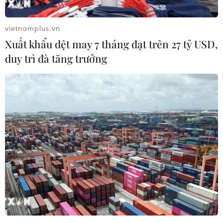
nạn nhân bị sóng cuốn tại Mũi Nghê
08/08/2026 08:43
vietnamplus.vn
Xuất khẩu dệt may 7 tháng đạt trên 27 tỷ USD,
duy trì đà tăng trưởng
Trung Quốc nâng mức ứng phó khẩn
cấp với bão Dolphin
08/08/2026 07:10
Đà Nẵng: Sóng cuốn 4 người tại Mũi
Nghê, 3 người mất tích
08/08/2026 06:02
Vượt lên di chứng chất độc da cam,
chàng trai Đồng Tháp tự tin làm chủ