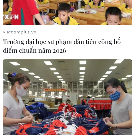
Những lý do khiến du khách Ấn Độ
chuyển hướng sang Việt Nam
08/08/2026 23:58
vietnamplus.vn
Trường đại học sư phạm đầu tiên công bố
Cộng hòa Dân chủ Congo ghi nhận
điểm chuẩn năm 2026
hơn 300 trẻ em tử vong do Ebola
08/08/2026 15:21
Đà Nẵng: Hỗ trợ 700 triệu đồng cho
đồng bào nghèo xã Hùng Sơn
08/08/2026 09:58
Vùng 3 Hải quân cứu thành công 1