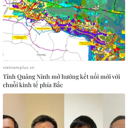
Nghệ nhân Đặng Văn Hậu
thổi sức sống mới cho nghệ thuật tò
he truyền thống
07/08/2026 03:19
Xem thêm
vietnamplus.vn
Tỉnh Quảng Ninh mở hướng kết nối mới với
chuỗi kinh tế phía Bắc
CƠ QUAN CHỦ QUẢN: THÔNG TẤN XÃ VIỆT NAM
Tổng Biên tập: TRẦN TIẾN DUẨN
Phó Tổng Biên tập: NGUYỄN THỊ TÁM, KHÚC THANH
THỦY