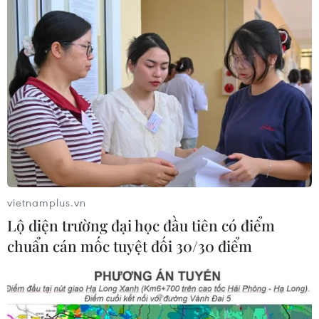
Thái Lan: Ôtô lao vào trung tâm
chăm sóc trẻ làm khoảng nạn nhân
bị thương
07/08/2026 08:13
Thủ tướng Thái Lan chỉ đạo khẩn sau
vụ xả súng tại trường học
07/08/2026 06:37
vietnamplus.vn
Lộ diện trường đại học đầu tiên có điểm
Thái Lan: Xả súng gây thương vong
chuẩn cán mốc tuyệt đối 30/30 điểm
tại trường học ở Nonthaburi
07/08/2026 05:12