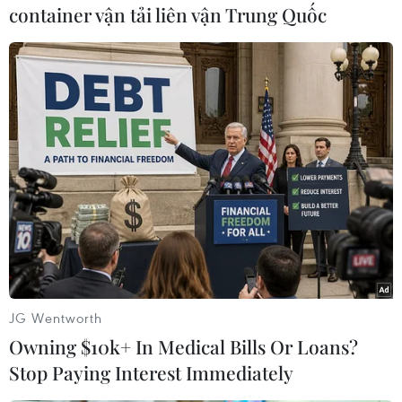
học và trung học cần quan tâm giám sát chếđộ
container vận tải liên vận Trung Quốc
ăn uống đối với thế hệ trẻ. /.
Nguyễn Xuân/Berlin (Vietnam+)
JG Wentworth
Owning $10k+ In Medical Bills Or Loans?
Stop Paying Interest Immediately