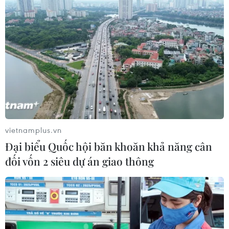
thấy tự hào khi nhìn những bức ảnh lưu lại quãng
thời gian thi đấu cùng Messi, đồng thời khẳng
định:“Được chơi với Messi! Đó là một đặc ân.”/.
Huy Anh (Vietnam+)
vietnamplus.vn
Đại biểu Quốc hội băn khoăn khả năng cân
đối vốn 2 siêu dự án giao thông