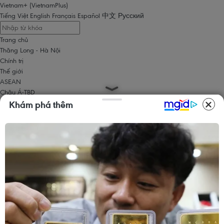
Vietnam+ (VietnamPlus)
Tiếng Việt
English
Français
Español
中文
Русский
Trang chủ
Thăng Long - Hà Nội
Chính trị
Thế giới
ASEAN
Châu Á-TBD
Trung Đông
Khám phá thêm
Châu Âu
Châu Mỹ
Châu Phi
Kinh tế
Kinh doanh
Tài chính
Tín dụng nông thôn
Chứng khoán
Bất động sản
Doanh nghiệp
Thông tin doanh nghiệp