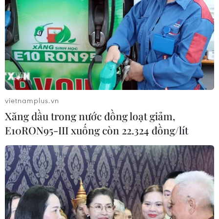
Facebook
Twitter
Lưu bài viết
Copy link
Theo dõi VietnamPlus
Tin cùng chuyên mục
vietnamplus.vn
Xăng dầu trong nước đồng loạt giảm,
E10RON95-III xuống còn 22.324 đồng/lít
Nhận định Việt Nam vs Campuchia: 'Phù thủy Kim'
sẽ xoay tua toan tính đường dài?
06/08/2026 08:25