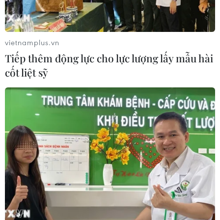
vietnamplus.vn
Tiếp thêm động lực cho lực lượng lấy mẫu hài
cốt liệt sỹ
Cục diện ASEAN Cup 2026: Kịch bản đưa đội tuyển
Việt Nam vào bán kết
02/08/2026 02:56
Đội tuyển Futsal Việt Nam gây bất ngờ trước đội
xếp hạng 7 thế giới
01/08/2026 14:55