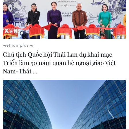
Nhận định Việt Nam vs Indonesia: Thầy Kim cần
vietnamplus.vn
thay đổi để giành chiến thắng?
Chủ tịch Quốc hội Thái Lan dự khai mạc
03/08/2026 00:06
Triển lãm 50 năm quan hệ ngoại giao Việt
Nam-Thái …
Đội tuyển Futsal Việt Nam giành chiến thắng đậm