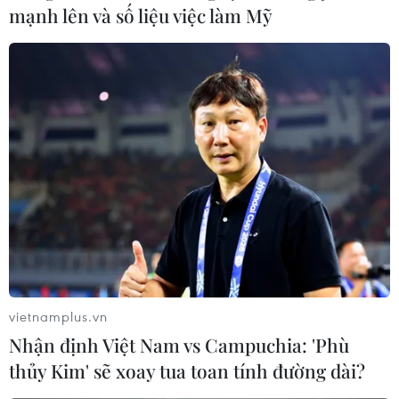
mạnh lên và số liệu việc làm Mỹ
'Hủy diệt' Indonesia 3-0, tuyển Việt Nam khẳng định
vị thế nhà vô địch ASEAN Cup
03/08/2026 15:39
vietnamplus.vn
Nhận định Việt Nam vs Campuchia: 'Phù
thủy Kim' sẽ xoay tua toan tính đường dài?