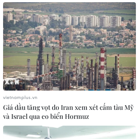
quốc tế võ cổ truyền Việt Nam 2026
02/08/2026 22:41
Đội tuyển Futsal Việt Nam giành
chiến thắng đậm tại giải đấu ở Thái
Lan
02/08/2026 22:40
Xem thêm
vietnamplus.vn
Giá dầu tăng vọt do Iran xem xét cấm tàu Mỹ
và Israel qua eo biển Hormuz
CƠ QUAN CHỦ QUẢN: THÔNG TẤN XÃ VIỆT NAM