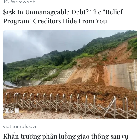
JG Wentworth
Âu 2010 đã thuộc về BlankaVlasic (môn nhảy
$15k In Unmanageable Debt? The "Relief
cao) của Croatia./.
Program" Creditors Hide From You
(TTXVN/Vietnam+)
vietnamplus.vn
Khẩn trương phân luồng giao thông sau vụ