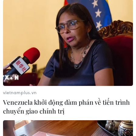
07/08/2026 02:29
Lần đầu Cà Mau tổ chức Lễ hội
Khinh khí cầu gắn với Ngày hội Văn
hóa di sản
07/08/2026 02:00
Lịch thi đấu ASEAN Cup 2026 ngày
7/8: Việt Nam hướng đến ngôi đầu
07/08/2026 00:07
vietnamplus.vn
Venezuela khởi động đàm phán về tiến trình
Hà Nội lần đầu tổ chức
chuyển giao chính trị
Festival Võ thuật quốc tế tại Hoàng
Thành Thăng Long
06/08/2026 23:03