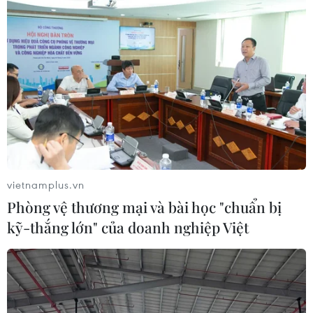
Tổng Biên tập: TRẦN TIẾN DUẨN
Phó Tổng Biên tập: NGUYỄN THỊ TÁM, KHÚC THANH
THỦY
Sở hữu trí tuệ
Quy định sử dụng
RSS
Hỗ trợ
Ngôn ngữ
TTXVN
Dịch vụ tin
Quảng cáo
vietnamplus.vn
Liên hệ
Phòng vệ thương mại và bài học "chuẩn bị
kỹ-thắng lớn" của doanh nghiệp Việt
Giấy phép số: 1374/GP-BTTTT do Bộ Thông tin và Truyền thông
cấp ngày 11/9/2008.
Quảng cáo: Phó TBT Nguyễn Thị Tám: 093.5958688, Email: