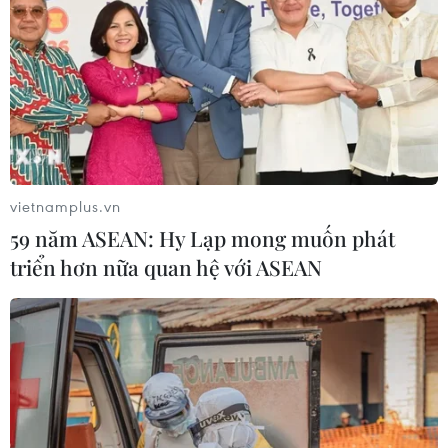
24/03/2023 11:50
Theo Bộ Công Thương, hiện cơ quan chuyên môn về
xây dựng của Bộ chưa ra văn bản chấp thuận kết quả
nghiệm thu công trình Nhà máy Điện Mặt Trời Trung
Nam, do chủ đầu tư thi công không đúng thiết kế.
vietnamplus.vn
59 năm ASEAN: Hy Lạp mong muốn phát
triển hơn nữa quan hệ với ASEAN