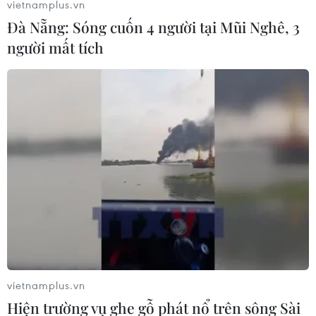
vietnamplus.vn
Đà Nẵng: Sóng cuốn 4 người tại Mũi Nghê, 3
người mất tích
Nhà đầu tư kiến nghị có mức giá phù hợp
nguồn điện năng lượng tái tạo
21/03/2023 02:13
Tập đoàn Điện lực Việt Nam mong nhận được sự phối
hợp chặt chẽ của các chủ đầu tư các dự án năng lượng
tái tạo trong quá trình chuẩn bị hồ sơ đàm phán, để
cùng nhau tháo gỡ khó khăn.
vietnamplus.vn
Hiện trường vụ ghe gỗ phát nổ trên sông Sài