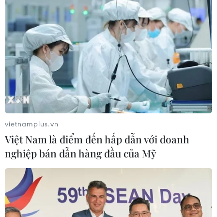
đang chịu lãi suất ngân hàng quá cao.
vietnamplus.vn
Việt Nam là điểm đến hấp dẫn với doanh
nghiệp bán dẫn hàng đầu của Mỹ
Bộ Công Thương: Lý do dừng huy động
hơn 172MW điện Mặt Trời Trung Nam