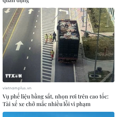
Giá vàng hướng tới tuần tăng mạnh
nhất kể từ tháng 1/2026
07/08/2026 08:14
Hạn hán nghiêm trọng đe dọa "huyết
mạch" kinh tế châu Âu
07/08/2026 07:58
Để trái sầu riêng đáp ứng yêu cầu
vietnamplus.vn
xuất khẩu bền vững
Vụ phế liệu bằng sắt, nhọn rơi trên cao tốc:
07/08/2026 07:34
Tài xế xe chở mắc nhiều lỗi vi phạm