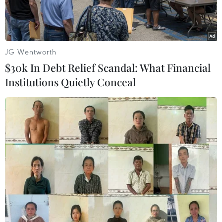
JG Wentworth
$30k In Debt Relief Scandal: What Financial
Institutions Quietly Conceal
Dự án giai đoạn 2 của điện mặt trời Phù Mỹ đã hoàn thành
nhưng chưa được đưa vào vận hành phát điện, gây lãng phí
lớn. (Ảnh: Sỹ Thắng/TTXVN)
Nhiều doanh nghiệp đầu tư điện mặt trời và
điện gió ở tỉnh Bình Định liên tục kiến nghị
chính quyền và cơ quan chức năng sớm tháo gỡ
khó khăn liên quan đến hợp đồng mua bán