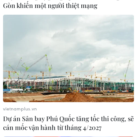
Gòn khiến một người thiệt mạng
Yêu cầu đàm phán giá điện gió, điện Mặt
Trời chuyển tiếp trước 31/3
22/03/2023 11:16
Hiện có 84 dự án năng lượng tái tạo bị chậm tiến độ
vận hành thương mại so với kế hoạch; trong đó, có 34
dự án chuyển tiếp với tổng công suất gần 2.091MW đã
vietnamplus.vn
hoàn thành thi công, thử nghiệm.
Dự án Sân bay Phú Quốc tăng tốc thi công, sẽ
cán mốc vận hành từ tháng 4/2027