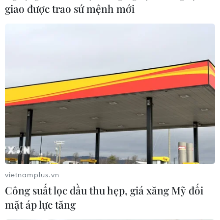
giao được trao sứ mệnh mới
Dừng tàu liên vận quốc tế đi Trung Quốc
do lo ngại virus corona
04/02/2020 07:19
Tàu khách liên vận quốc tế đi Trung Quốc sẽ chính thức
dừng hoạt động từ ngày 4/2 do lo ngại lây dịch virus
corona (2019-nCoV) đang có diễn biến phức tạp tại
quốc gia này.
vietnamplus.vn
Công suất lọc dầu thu hẹp, giá xăng Mỹ đối
mặt áp lực tăng