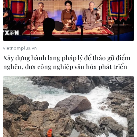
dịch Trung Quốc về nước được chỉ định hạ cánh tại 3
sân bay và sẽ cách ly hành khách đảm bảo tránh lây
nhiễm virus corona.
vietnamplus.vn
Xây dựng hành lang pháp lý để tháo gỡ điểm
nghẽn, đưa công nghiệp văn hóa phát triển
Đường sắt Hà Nội phun thuốc khử