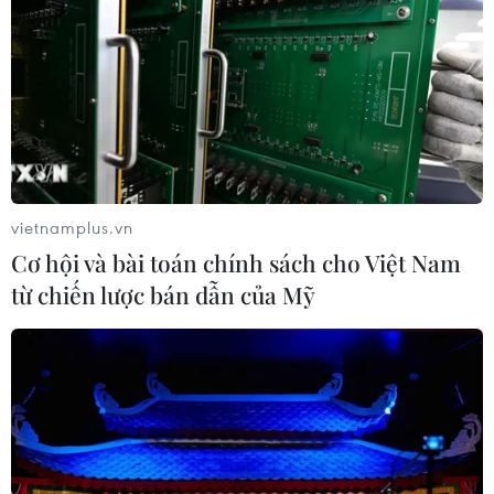
vietnamplus.vn
Cơ hội và bài toán chính sách cho Việt Nam
từ chiến lược bán dẫn của Mỹ
Sẽ có 3 sân bay đón người Việt Nam từ
vùng dịch Trung Quốc về nước
05/02/2020 11:54
Các chuyến bay để đưa công dân Việt Nam tại vùng