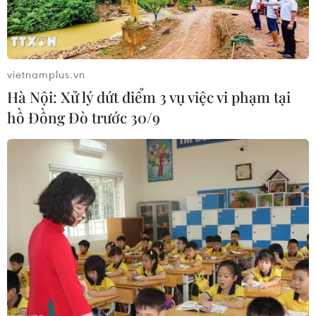
vietnamplus.vn
Hà Nội: Xử lý dứt điểm 3 vụ việc vi phạm tại
hồ Đồng Đò trước 30/9
#virus corona
#phòng chống dịch viên phổi cấp nCoV
#đường bay Trung Quốc
#Vietnam Airlines
#xe khách
Trung Quốc
Theo dõi VietnamPlus