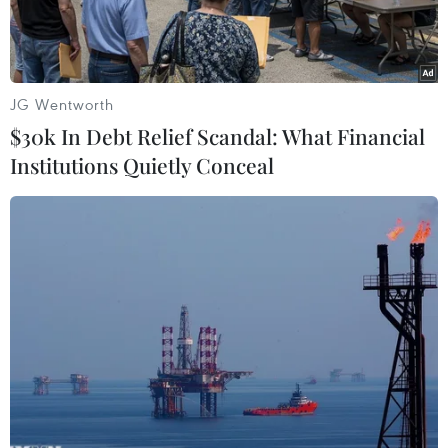
JG Wentworth
$30k In Debt Relief Scandal: What Financial
Institutions Quietly Conceal
Nhu cầu đi lại hàng không và xe khách đã sụt giảm do người
dân lo ngại nguy cơ lây nhiễm virus corona (2019-nCoV) đang
có diễn biến phức tạp. (Ảnh: Phan Công/Vietnam+)
Dịch viêm phổi cấp do virus corona (2019-nCoV)
gây ra khiến kết quả sản xuất, doanh thu của