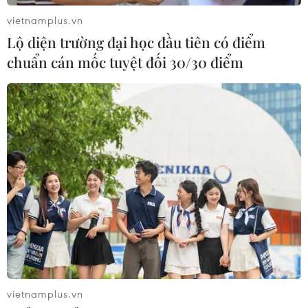
hơn 14 triệu lượt khách sau 2 năm
vietnamplus.vn
khai thác
Lộ diện trường đại học đầu tiên có điểm
08/08/2026 02:13
chuẩn cán mốc tuyệt đối 30/30 điểm
Cảnh sát giao thông triển khai chiến
dịch nâng cao kỹ năng lái xe môtô, xe
gắn máy
07/08/2026 14:37
Tháng 12/2026 hoàn thành mở rộng
đoạn cao tốc Thành phố Hồ Chí
Minh-Long Thành
07/08/2026 10:29
vietnamplus.vn
Lào Cai: Đứt gãy 30m đường