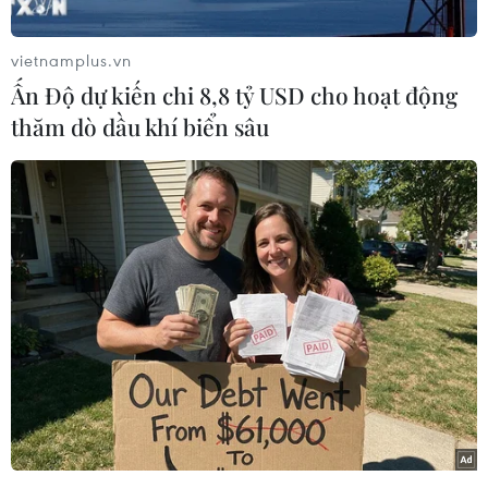
các doanh nghiệp trong lĩnh vực giao thông bị
ảnh hưởng nghiêm trọng.
vietnamplus.vn
Ông Dương Trí Thành, Tổng giám đốc Vietnam
Ấn Độ dự kiến chi 8,8 tỷ USD cho hoạt động
Airlines, cho biết dịch bệnh virus corona đã làm
thăm dò dầu khí biển sâu
giảm đáng kể nhu cầu đi lại của khách du lịch
trong nước và quốc tế trong mạng bay của
Vietnam Airlines.
“Đường bay Trung Quốc chiếm 10% thị phần
bay của Vietnam Airlines. Do đó, việc tạm dừng
các chuyến bay của hãng đến/đi từ Trung Quốc
sẽ ảnh hưởng trực tiếp đến 70.000 du khách di
chuyển mỗi tháng giữa hai quốc gia, chưa kể
khách nối chuyến qua Trung Quốc cũng bị ảnh
hưởng,” ông Thành cho hay.
Ông Thành cũng đưa ra kế hoạch theo giả định