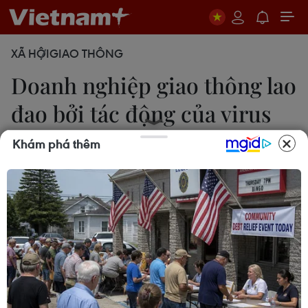
XÃ HỘI
GIAO THÔNG
Doanh nghiệp giao thông lao
đao bởi tác động của virus
nCoV
Khám phá thêm
Việt Hùng
10/02/2020 02:14
Với nhu cầu đi lại và vận chuyển hàng hóa sụt
giảm do ảnh hưởng của virus corona (2019-nCoV),
các doanh nghiệp trong lĩnh vực giao thông đang
phải bù lỗ để duy trì hoạt động.