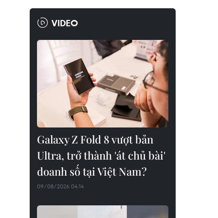
VIDEO
Galaxy Z Fold 8 vượt bản
Ultra, trở thành 'át chủ bài'
doanh số tại Việt Nam?
09/08/2026 04:14