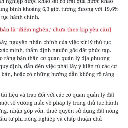
h nghiệp được khảo sát có trải qua bước khảo
 trung bình khoảng 6,3 giờ, tương đương với 19,6%
ủ tục hành chính.
 bản là 'điểm nghẽn,' chưa theo kịp yêu cầu]
y, nguyên nhân chính của việc xử lý thủ tục
xác minh, thẩm định nguồn gốc đất phức tạp.
cho rằng bản thân cơ quan quản lý địa phương
quy định, dẫn đến việc phải lấy ý kiến từ các cơ
bản, hoặc có những hướng dẫn không rõ ràng
ài liệu và trao đổi với các cơ quan quản lý đất
 một số vướng mắc về pháp lý trong thủ tục hành
ng, nhận góp vốn, thuê quyền sử dụng đất nông
đầu tư phi nông nghiệp và chấp thuận chủ