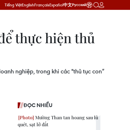
Tiếng Việt
English
Français
Español
中文
Русский
để thực hiện thủ
oanh nghiệp, trong khi các "thủ tục con”
ĐỌC NHIỀU
Mường Than tan hoang sau lũ
quét, sạt lở đất