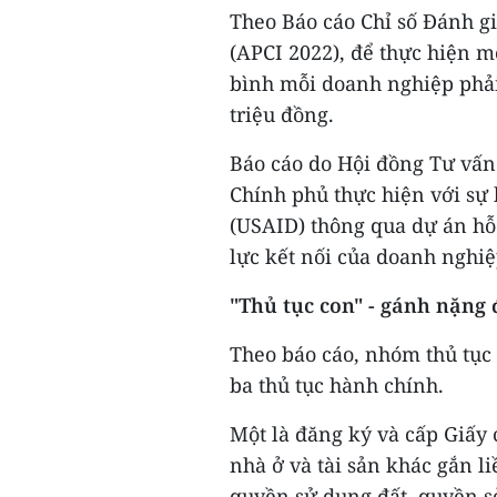
Theo Báo cáo Chỉ số Đánh gi
(APCI 2022), để thực hiện m
bình mỗi doanh nghiệp phải b
triệu đồng.
Báo cáo do Hội đồng Tư vấn
Chính phủ thực hiện với sự 
(USAID) thông qua dự án hỗ 
lực kết nối của doanh nghi
"Thủ tục con" - gánh nặng 
Theo báo cáo, nhóm thủ tục
ba thủ tục hành chính.
Một là đăng ký và cấp Giấy
nhà ở và tài sản khác gắn li
quyền sử dụng đất, quyền s