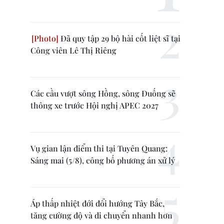
Đã quy tập 29 bộ hài cốt liệt sĩ tại
Công viên Lê Thị Riêng
Các cầu vượt sông Hồng, sông Đuống sẽ
thông xe trước Hội nghị APEC 2027
Vụ gian lận điểm thi tại Tuyên Quang:
Sáng mai (5/8), công bố phương án xử lý
Áp thấp nhiệt đới đổi hướng Tây Bắc,
tăng cường độ và di chuyển nhanh hơn