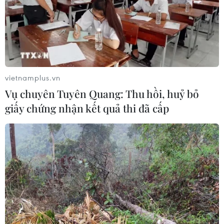
Yêu cầu không để nợ đọng tiền lương,
thưởng trong dịp giáp Tết
08/12/2016 11:26
Bộ Lao động-Thương binh và Xã hội yêu cầu các địa
phương kiểm tra việc thanh toán tiền lương, thưởng cho
vietnamplus.vn
người lao động, không để xảy ra tình trạng nợ đọng tiền
Vụ chuyên Tuyên Quang: Thu hồi, huỷ bỏ
lương, thưởng trong dịp giáp Tết.
giấy chứng nhận kết quả thi đã cấp