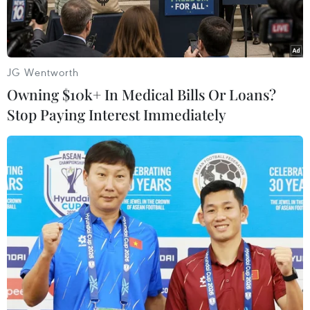
JG Wentworth
Owning $10k+ In Medical Bills Or Loans?
Stop Paying Interest Immediately
Chuyến xe miễn phí đưa sinh viên về quê ăn Tết. (Ảnh: TTXVN)
Dịp Tết Đinh Dậu 2017, Liên đoàn Lao động tỉnh
Đồng Nai sẽ tặng 500 vé xe cho công nhân quê ở
các tỉnh miền Bắc, miền Trung có hoàn cảnh