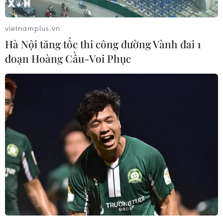
vietnamplus.vn
Hà Nội tăng tốc thi công đường Vành đai 1
đoạn Hoàng Cầu-Voi Phục
Thanh tra đột xuất các mặt hàng Tết có
nguy cơ mất an toàn thực phẩm
12/12/2016 07:51
Dịp Tết Nguyên đán và Lễ hội Xuân, hoạt động sản xuất
kinh doanh và tiêu thụ nông sản thực phẩm sẽ tăng cao
do đó cần tăng cường thanh kiểm tra đột xuất các hàng
nguy cơ cao như thịt, giò chả, rau...