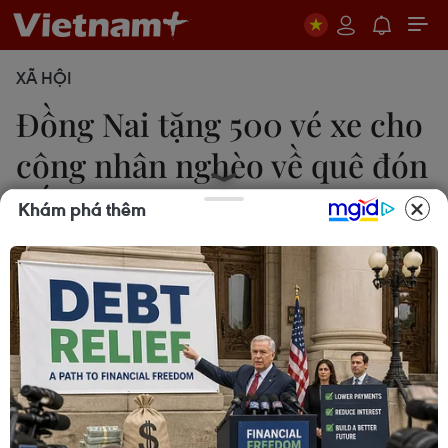
XÃ HỘI
Đồng Nai tặng 500 vé xe cho
công nhân nghèo về quê đón
Tết
Khám phá thêm
Công Phong
13/12/2016 07:57
Dịp Tết Đinh Dậu 2017, Liên đoàn Lao động tỉnh
Đồng Nai sẽ tặng 500 vé xe cho công nhân quê ở
các tỉnh miền Bắc, miền Trung có hoàn cảnh khó
khăn, nhiều năm chưa được về quê đón Tết.