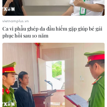
Xem thêm
vietnamplus.vn
Ca vi phẫu ghép da đầu hiếm gặp giúp bé gái
phục hồi sau 10 năm
CƠ QUAN CHỦ QUẢN: THÔNG TẤN XÃ VIỆT NAM
Tổng Biên tập: TRẦN TIẾN DUẨN
Phó Tổng Biên tập: NGUYỄN THỊ TÁM, KHÚC THANH
THỦY
Sở hữu trí tuệ
Quy định sử dụng
RSS
Hỗ trợ