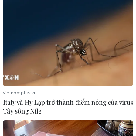
#Ô tô
#Công nhân
#Đồng Nai
#Tết Nguyên đán 2017
#Vé tàu
#Thưởng Tết
Đồng Nai
vietnamplus.vn
Italy và Hy Lạp trở thành điểm nóng của virus
Theo dõi VietnamPlus
Tây sông Nile