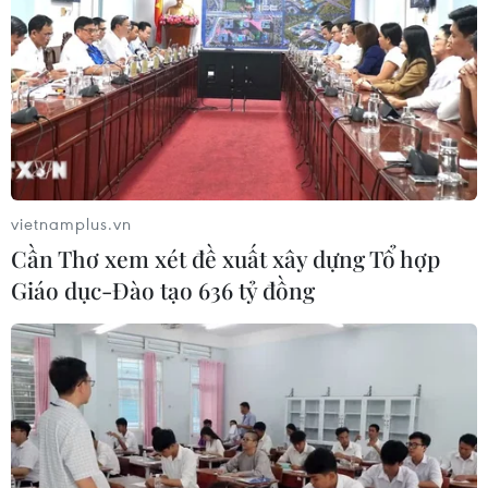
08/12/2016 22:16
Tổng cục Đường bộ Việt Nam vừa yêu cầu các Sở Giao
thông Vận tải xử lý nghiêm nhà xe lợi dụng hành khách
đông để “hét” giá cước cao, chèn ép khách dịp Tết.
vietnamplus.vn
Cần Thơ xem xét đề xuất xây dựng Tổ hợp
Giáo dục-Đào tạo 636 tỷ đồng