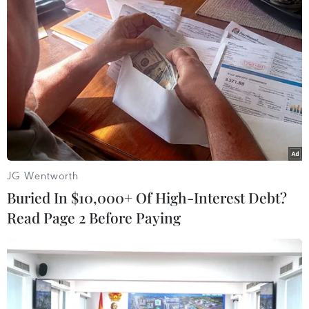
TIN LIÊN QUAN
JG Wentworth
Buried In $10,000+ Of High-Interest Debt?
Read Page 2 Before Paying
Xử lý nghiêm nhà xe “hét” giá cước cao,
chèn ép khách dịp Tết