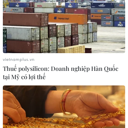
07/08/2026 07:31
Thu hồi 89 ha đất đấu giá chọn nhà
đầu tư công trình thành phố cảng
hàng không
07/08/2026 06:46
vietnamplus.vn
Thuế polysilicon: Doanh nghiệp Hàn Quốc
Cần xử lý dứt điểm việc tập kết gỗ ở
tại Mỹ có lợi thế
hành lang an toàn giao thông Quốc
lộ 22B
07/08/2026 04:31
Hãng hàng không Air Premia của
Hàn Quốc nối lại đường bay