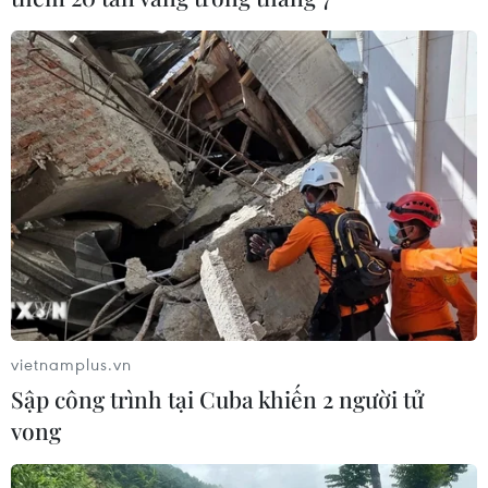
Đảm bảo an ninh, an toàn là nhiệm vụ
hàng đầu của ngành hàng không
05/12/2016 11:37
Sau khi kiểm tra thực tế tại Cảng Tân Sơn Nhất và Nội
Bài, Phó Thủ tướng Trương Hòa Bình yêu cầu ngành
hàng không nâng cao nhận thức về tầm quan trọng của
bảo đảm an toàn, an ninh hàng không.
vietnamplus.vn
Sập công trình tại Cuba khiến 2 người tử
vong