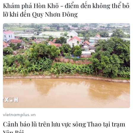
Khám phá Hòn Khô - điểm đến không thể bỏ
lỡ khi đến Quy Nhơn Đông
TIN CÙNG CHUYÊN MỤC
Cảnh sát giao thông triển khai chiến
dịch nâng cao kỹ năng lái xe môtô, xe
gắn máy
07/08/2026 14:37
vietnamplus.vn
Cảnh báo lũ trên lưu vực sông Thao tại trạm
Tháng 12/2026 hoàn thành mở rộng
Yên Bái