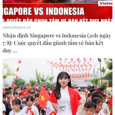
vietnamplus.vn
Nhận định Singapore vs Indonesia (20h ngày
7/8): Cuộc quyết đấu giành tấm vé bán kết
duy …
Ngành đường sắt lập thêm hàng chục
đoàn tàu dịp cao điểm Tết
23/11/2016 11:31
Công ty cổ phần vận tải đường sắt Hà Nội sẽ lập thêm
hàng chục đoàn tàu trong dịp cao điểm Tết Nguyên đán