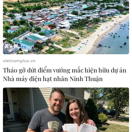
#Tết Nguyên đán
#Thu phí
#Phí BOT
#Nhà đầu tư
#Bến xe
Theo dõi VietnamPlus
vietnamplus.vn
Tháo gỡ dứt điểm vướng mắc hiện hữu dự án
Nhà máy điện hạt nhân Ninh Thuận
TIN LIÊN QUAN