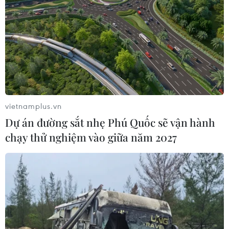
Sở hữu trí tuệ
Quy định sử dụng
RSS
Hỗ trợ
Ngôn ngữ
TTXVN
Dịch vụ tin
Quảng cáo
Liên hệ
vietnamplus.vn
Dự án đường sắt nhẹ Phú Quốc sẽ vận hành
chạy thử nghiệm vào giữa năm 2027
Giấy phép số: 1374/GP-BTTTT do Bộ Thông tin và Truyền thông
cấp ngày 11/9/2008.
Quảng cáo: Phó TBT Nguyễn Thị Tám: 093.5958688, Email:
tamvna@gmail.com
Điện thoại: (024) 39411349 - (024) 39411348, Fax: (024)
39411348
Email:
vietnamplus2008@gmail.com