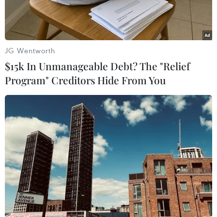
JG Wentworth
$15k In Unmanageable Debt? The "Relief
Program" Creditors Hide From You
Rất nhiều xe khách dù đã xuất bến nhưng vẫn "chạy rùa bò”
trên đường nhằm bắt khách, gây ra tình trạng lộn xộn trước
cổng các bến xe. (Ảnh: Minh Sơn/Vietnam+)
Tổng cục Đường bộ Việt Nam vừa yêu cầu các
Sở Giao thông Vận tải, các Cục quản lý đường