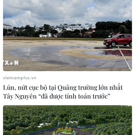
Tăng tốc giải phóng mặt bằng mở
rộng cao tốc Cam Lộ-La Sơn qua
thành phố Huế
06/08/2026 03:01
Xem thêm
vietnamplus.vn
Lún, nứt cục bộ tại Quảng trường lớn nhất
Tây Nguyên “đã được tính toán trước”
CƠ QUAN CHỦ QUẢN: THÔNG TẤN XÃ VIỆT NAM
Tổng Biên tập: TRẦN TIẾN DUẨN
Phó Tổng Biên tập: NGUYỄN THỊ TÁM, KHÚC THANH
THỦY