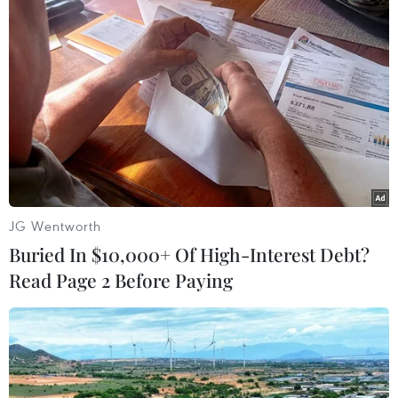
khiển phương tiện./.
(Vietnam+)
JG Wentworth
Buried In $10,000+ Of High-Interest Debt?
Read Page 2 Before Paying
#Vé xe khách
#Niêm yết giá vé
#Nhà xe
#Vận tải
#Trạm thu phí
#Ùn tắc giao thông
#Tết Dương lịch