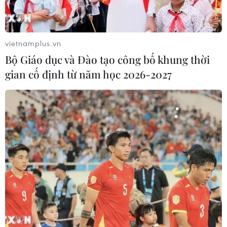
Đinh Dậu 2017 và mở bán vé tàu các khu đoạn.
vietnamplus.vn
Bộ Giáo dục và Đào tạo công bố khung thời
gian cố định từ năm học 2026-2027
Thủ tướng: Không chỉ Chính phủ mà cả hệ
thống phải chuyển động