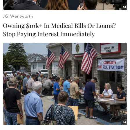
JG Wentworth
Owning $10k+ In Medical Bills Or Loans?
Stop Paying Interest Immediately
Quốc lộ 30 đoạn qua địa bàn ấp Gò Da, xã Tân Hồng bùn lầy
sau cơn mưa. (Ảnh: Nhựt An/TTXVN)