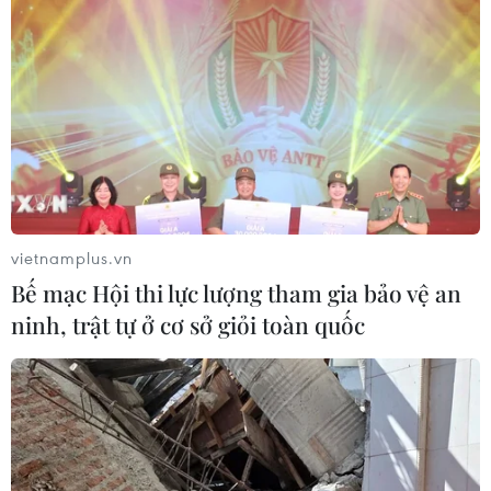
Nghệ nhân Đặng Văn Hậu
thổi sức sống mới cho nghệ thuật tò
he truyền thống
07/08/2026 03:19
Bảo tàng Cát Tottori của Nhật
Bản - nơi cát trở thành nghệ thuật
độc đáo
vietnamplus.vn
07/08/2026 02:14
Bế mạc Hội thi lực lượng tham gia bảo vệ an
ninh, trật tự ở cơ sở giỏi toàn quốc
Chủ tịch Quốc hội Trần
Thanh Mẫn tiếp Đại sứ Malaysia tại
Việt Nam
06/08/2026 11:16