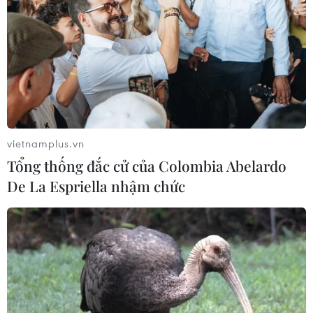
Người dân phải chạy xe gắn máy trên cống thoát nước để né
những hố to bùn lầy trên Quốc lộ 30 đoạn qua ấp Gò Da, xã
Tân Hồng. (Ảnh: Nhựt An/TTXVN)
vietnamplus.vn
Tổng thống đắc cử của Colombia Abelardo
De La Espriella nhậm chức
Đoạn quốc lộ 30 qua ấp Gò Da đang hư hỏng nhưng mật độ
xe lưu thông rất đông vì kết nối với Cửa khẩu quốc tế Dinh Bà,