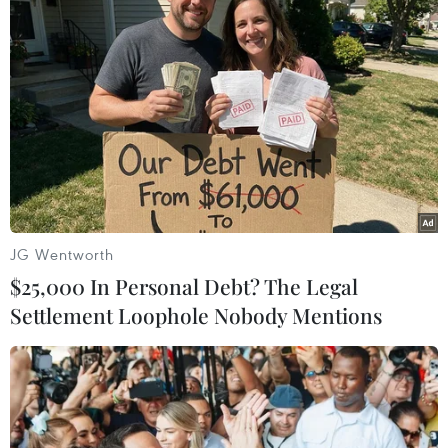
Hố to bùn lầy trên Quốc lộ 30 đoạn qua ấp Gò Da, xã Tân
Hồng. (Ảnh: Nhựt An/TTXVN)
JG Wentworth
$25,000 In Personal Debt? The Legal
Settlement Loophole Nobody Mentions