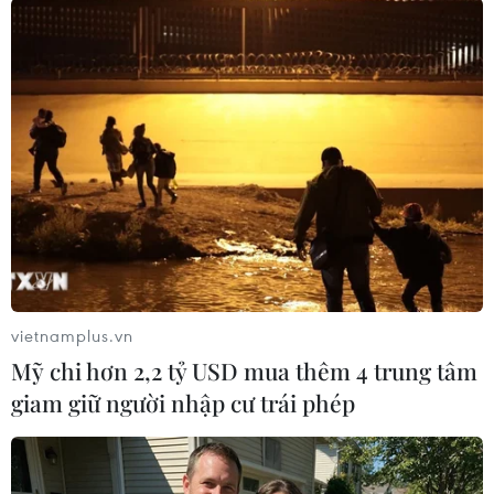
Dự án sửa chữa Quốc lộ 30 đoạn qua địa bàn ấp Gò Da, xã
vietnamplus.vn
Tân Hồng (tỉnh Đồng Tháp) thi công dở dang. (Ảnh: Nhựt
Mỹ chi hơn 2,2 tỷ USD mua thêm 4 trung tâm
An/TTXVN)
giam giữ người nhập cư trái phép