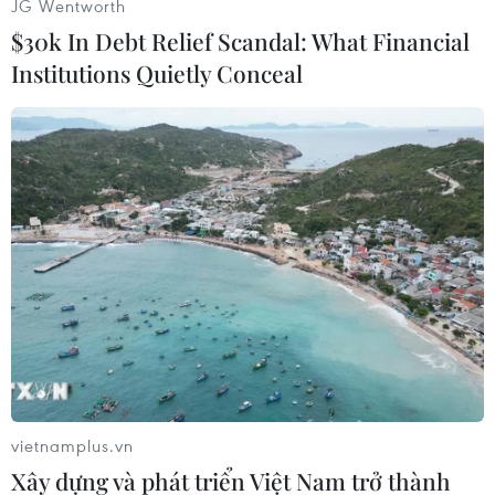
JG Wentworth
$30k In Debt Relief Scandal: What Financial
Institutions Quietly Conceal
Người và phương tiện vất vả đi qua Quốc lộ 30 đoạn thuộc địa
bàn ấp Gò Da, xã Tân Hồng (tỉnh Đồng Tháp). (Ảnh: Nhựt
An/TTXVN)
vietnamplus.vn
Xây dựng và phát triển Việt Nam trở thành