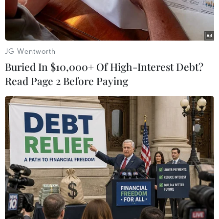
trọng.
JG Wentworth
Buried In $10,000+ Of High-Interest Debt?
Read Page 2 Before Paying
Dự án sửa chữa Quốc lộ 30 đoạn qua địa bàn ấp Gò Da, xã
Tân Hồng (tỉnh Đồng Tháp) thi công dở dang. (Ảnh: Nhựt
An/TTXVN)