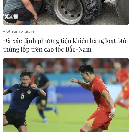
#Quốc lộ 30 xuống cấp
Đồng Tháp
vietnamplus.vn
Theo dõi VietnamPlus
Đã xác định phương tiện khiến hàng loạt ôtô
thủng lốp trên cao tốc Bắc-Nam
TIN LIÊN QUAN