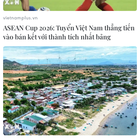
vietnamplus.vn
ASEAN Cup 2026: Tuyển Việt Nam thẳng tiến
vào bán kết với thành tích nhất bảng
Đồng Tháp phấn đấu trở thành tỉnh có
công nghiệp phát triển nhanh, hiện đại
21/05/2026 09:52
Tỉnh Đồng Tháp quán triệt nguyên tắc phát triển "Toàn
diện-trọng tâm-kết nối-bứt phá và phát triển bền vững"
trong triển khai các nhiệm vụ, giải pháp trên mọi lĩnh
vực, địa bàn.