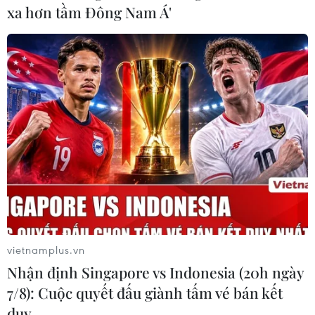
xa hơn tầm Đông Nam Á'
vietnamplus.vn
Thi công trở lại tuyến tránh Cao Lãnh với
Nhận định Singapore vs Indonesia (20h ngày
vốn đầu tư hơn 900 tỷ đồng
7/8): Cuộc quyết đấu giành tấm vé bán kết
29/08/2022 12:23
duy …