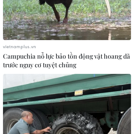
sang tỉnh Prey Veng (Campuchia). (Ảnh: Nhựt An/TTXVN)
(TTXVN/Vietnam+)
vietnamplus.vn
Campuchia nỗ lực bảo tồn động vật hoang dã
trước nguy cơ tuyệt chủng
#Quốc lộ 30
#Sữa chữa Quốc lộ 30