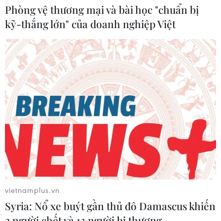
Phòng vệ thương mại và bài học "chuẩn bị
kỹ-thắng lớn" của doanh nghiệp Việt
Dự án cầu Đuống mới: Vướng mặt bằng,
liệu có kịp thông xe vào cuối năm nay?
vietnamplus.vn
Syria: Nổ xe buýt gần thủ đô Damascus khiến
01/04/2026 08:46
2 người chết và 13 người bị thương