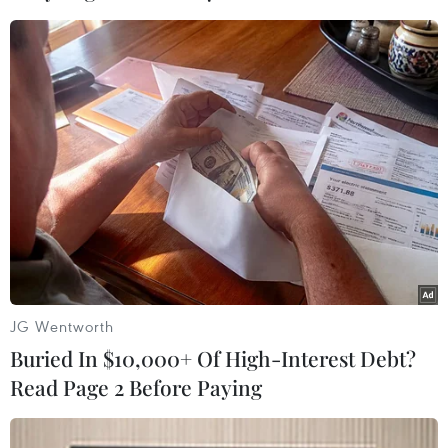
Cầu hiện nay có tĩnh không thông thuyền (khoảng cách từ mặt
nước đến gầm cầu) rất thấp. Vào mùa mưa bão khi mực nước
sông Đuống dâng cao, các tàu thuyền lớn không thể qua lại,
gây nghẽn mạch tuyến đường thủy nội địa quốc gia. (Ảnh: Hoài
Nam/Vietnam+)
JG Wentworth
Buried In $10,000+ Of High-Interest Debt?
Read Page 2 Before Paying