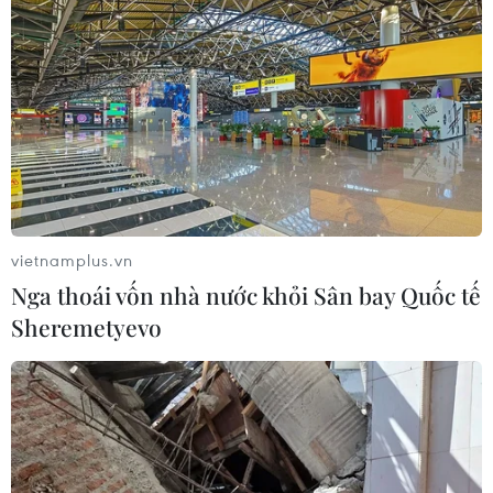
vietnamplus.vn
Nga thoái vốn nhà nước khỏi Sân bay Quốc tế
Sheremetyevo