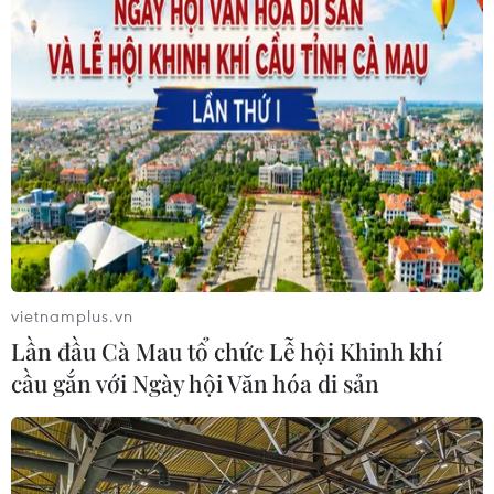
Dự án cầu Đuống: Lỡ hẹn “về đích” cuối
năm, được hoàn thành năm sau
29/10/2025 01:51
Dự án nâng cấp tuyến vận tải thủy sông Đuống sẽ lỡ
hẹn hoàn thành vào năm nay theo đúng kế hoạch và Bộ
Xây dựng đã quyết định lùi thời gian về đích vào năm
2026.
vietnamplus.vn
Lần đầu Cà Mau tổ chức Lễ hội Khinh khí
cầu gắn với Ngày hội Văn hóa di sản