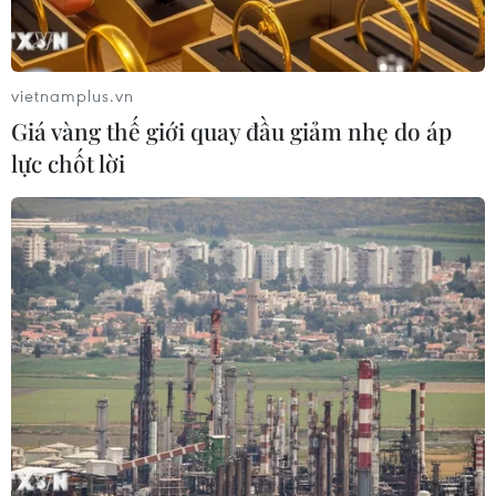
#cầu Đuống
#cầu Đuống cũ
#phá dỡ cầu Đuống
vietnamplus.vn
TP. Hà Nội
Giá vàng thế giới quay đầu giảm nhẹ do áp
lực chốt lời
Theo dõi VietnamPlus
TIN LIÊN QUAN