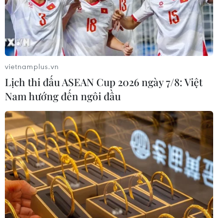
Vào tháng 9/2026, Hà Nội dự kiến chính thức tháo dỡ cầu
Đuống cũ sau khi công trình thay thế được đưa vào khai thác.
Việc phá dỡ cây cầu hơn 120 năm tuổi này nhằm khơi thông nút
thắt giao thông thủy và hoàn thiện hạ tầng kết nối khu vực phía
Đông Bắc Thủ đô. (Ảnh: Hoài Nam/Vietnam+)
vietnamplus.vn
(Vietnam+)
Lịch thi đấu ASEAN Cup 2026 ngày 7/8: Việt
Nam hướng đến ngôi đầu