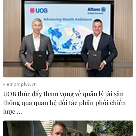
Để giải quyết triệt để bài toán giao thông và logistics, Bộ Giao
thông vận tải đã triển khai Dự án nâng cấp tuyến vận tải thủy
dòng sông Đuống (xây mới cầu Đuống) với quy mô tách làm
hai cây cầu riêng biệt thay thế cho cầu cũ (Ảnh: Hoài
Nam/Vietnam+)
vietnamplus.vn
UOB thúc đẩy tham vọng về quản lý tài sản
thông qua quan hệ đối tác phân phối chiến
lược …
Cầu Đuống đường bộ mới được xây dựng về phía hạ lưu cách