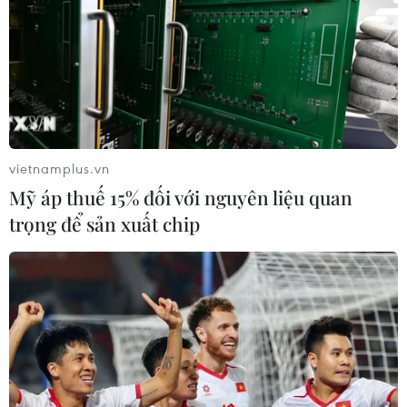
Dự án cầu Đuống mới với tổng vốn đầu tư hơn 1.800 tỷ đồng
đang được các đơn vị thi công đẩy nhanh tiến độ, đặt mục tiêu
thông xe vào giữa tháng 9/2026. (Ảnh: Hoài Nam/Vietnam+)
vietnamplus.vn
Mỹ áp thuế 15% đối với nguyên liệu quan
trọng để sản xuất chip