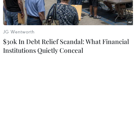
vào khai thác
JG Wentworth
$30k In Debt Relief Scandal: What Financial
Institutions Quietly Conceal
Cầu Đuống là một trong những công trình giao thông quan
trọng bắc qua sông Đuống, thuộc địa phận Gia Lâm, Hà Nội.
Đây không chỉ là một cây cầu có ý nghĩa trong việc kết nối giao
thương giữa các khu vực mà còn là một dấu ấn kiến trúc gắn
liền với lịch sử, văn hóa và quá trình phát triển đô thị của Thủ
đô. (Ảnh: Hoài Nam/Vietnam+)