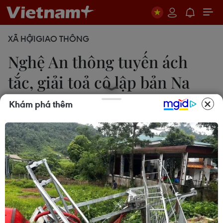
XÃ HỘI
GIAO THÔNG
Nghệ An thông tuyến ách
tắc, giải toả cô lập bản Na
Ngân
Khám phá thêm
Xuân Tiến
03/06/2026 11:07
Bản Na Ngân là 1 trong 3 bản vùng đệm, nằm
hoàn toàn trong đại ngàn Pù Huống, cách trung
tâm xã hơn 20km bằng con đường đất độc đạo
vắt lưng chừng núi, thường bị cô lập mỗi khi có sự