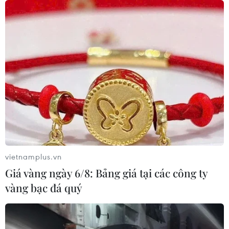
06/08/2026 02:23
Xe tải cẩu tông sập cầu Đắk Lung tại
Đồng Nai, hai người thoát nạn
06/08/2026 01:54
Nhiều chuyến bay tại Đức chuyển
hướng do vật thể bay gần đường
băng
05/08/2026 10:54
vietnamplus.vn
Giá vàng ngày 6/8: Bảng giá tại các công ty
Thành phố Hồ Chí Minh: Hàng chục
vàng bạc đá quý
cột điện án ngữ giữa đường Chu Văn
An
05/08/2026 09:21