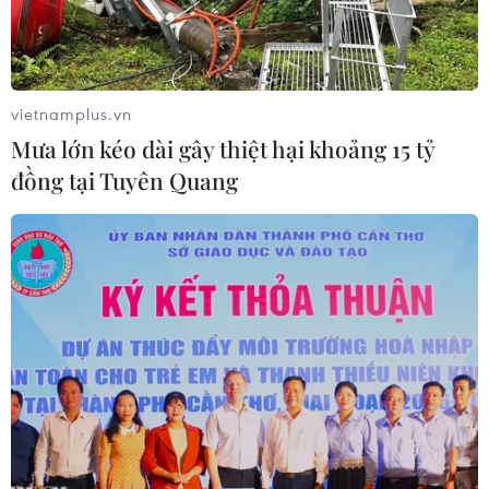
cố sạt lở.
vietnamplus.vn
Mưa lớn kéo dài gây thiệt hại khoảng 15 tỷ
đồng tại Tuyên Quang
Những khu vực sạt lở dọc theo khe suối trong bản Na Ngân đã
được xây dựng bờ kè đá phòng tránh sạt lở khi mưa có mưa
lớn xảy ra. (Ảnh: Xuân Tiến/TTXVN)
Chiều 3/6, ông Lương Văn Ủn, Trưởng bản Na