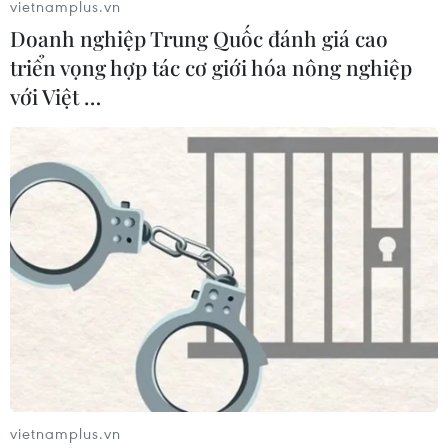
vietnamplus.vn
Doanh nghiệp Trung Quốc đánh giá cao
triển vọng hợp tác cơ giới hóa nông nghiệp
với Việt …
Nghệ An: Đường độc đạo tạm thông tuyến,
bản Na Ngân không còn cô lập
19/10/2025 08:23
Anh Lương Văn Ủn, Phó Trưởng bản Na Ngân chia sẻ,
đường ra trung tâm xã tuy đã tạm thông tuyến, dân bản
có thể đi mua xăng bằng xe máy. Tuy nhiên mỗi lần đi
không thể chở được nhiều.
vietnamplus.vn