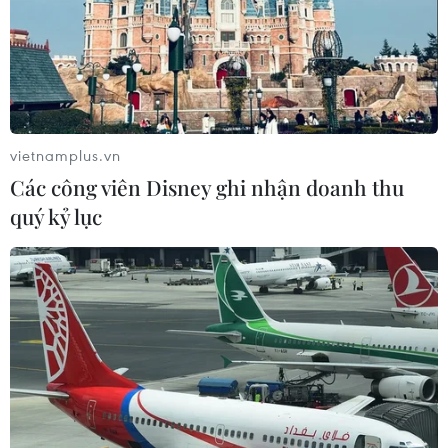
(TTXVN/Vietnam+)
vietnamplus.vn
Các công viên Disney ghi nhận doanh thu
quý kỷ lục
#bản Na Ngân
#sạt lở đất
#lũ quét
Nghệ An