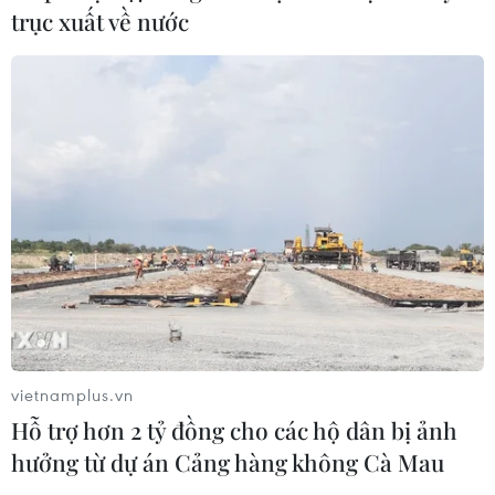
trục xuất về nước
đường ĐH80
03/08/2026 11:52
Tây Ninh gỡ vướng để khởi công
đường chiến lược Tân An-Bình Hiệp
03/08/2026 10:07
Xem thêm
vietnamplus.vn
Hỗ trợ hơn 2 tỷ đồng cho các hộ dân bị ảnh
hưởng từ dự án Cảng hàng không Cà Mau
CƠ QUAN CHỦ QUẢN: THÔNG TẤN XÃ VIỆT NAM