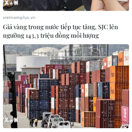
tuyến tàu điện nhẹ LRT đầu tiên tại
Phú Quốc dần thành hình
vietnamplus.vn
04/08/2026 03:40
Giá vàng trong nước tiếp tục tăng, SJC lên
ngưỡng 143,3 triệu đồng mỗi lượng
Bộ Xây dựng lên tiếng về việc điều
chỉnh hợp đồng trước biến động giá
lớn
04/08/2026 03:03
Thành phố Hồ Chí Minh phát hành
thẻ giao thông công cộng cho metro
và xe buýt
03/08/2026 14:37
Siết tiến độ, tăng tốc về đích dự án