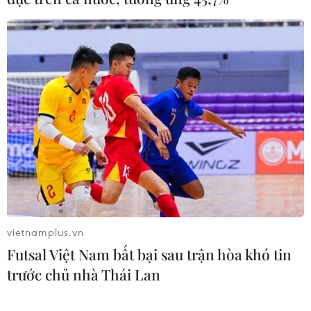
Pù Huống mang hàng cứu trợ vào bản Na Ngân, nơi
hơn 150 hộ dân vẫn bị cô lập gần hai tuần qua.
vietnamplus.vn
Futsal Việt Nam bất bại sau trận hòa khó tin
trước chủ nhà Thái Lan