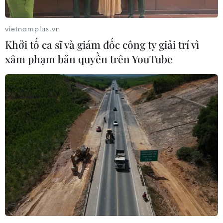
vietnamplus.vn
Khởi tố ca sĩ và giám đốc công ty giải trí vì
xâm phạm bản quyền trên YouTube
TIN CÙNG CHUYÊN MỤC
Mưa dông khiến hàng chục
chuyến bay tới Nội Bài không thể hạ
cánh