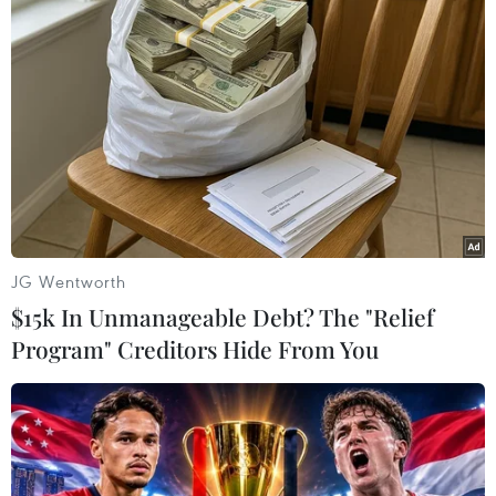
TIN LIÊN QUAN
JG Wentworth
$15k In Unmanageable Debt? The "Relief
Program" Creditors Hide From You
Giá xăng dầu đồng loạt giảm trong kỳ điều
hành chiều ngày 28/5