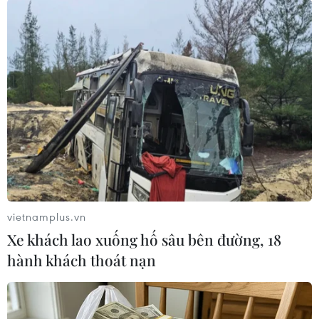
Đắk Lắk phát động chiến dịch “30 ngày đêm”
chuẩn hóa dữ liệu sầu riêng
Đổi mới công tác xây dựng Đảng từ chuyển đổi
số quản lý đảng viên ở Phú Thọ
Thủ tướng Lê Minh Hưng: Tăng cường hiệu quả
hiệp đồng ứng phó an ninh mạng
Quy định mới về thủ tục hành chính theo cơ chế
một cửa, một cửa liên thông
Quy trình mới về giải quyết thủ tục hành chính
vietnamplus.vn
trên môi trường điện tử
Xe khách lao xuống hố sâu bên đường, 18
hành khách thoát nạn