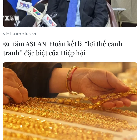
Xem thêm
vietnamplus.vn
59 năm ASEAN: Đoàn kết là “lợi thế cạnh
tranh” đặc biệt của Hiệp hội
CƠ QUAN CHỦ QUẢN: THÔNG TẤN XÃ VIỆT NAM
Tổng Biên tập: TRẦN TIẾN DUẨN
Phó Tổng Biên tập: NGUYỄN THỊ TÁM, KHÚC THANH
THỦY
Sở hữu trí tuệ
Quy định sử dụng
RSS
Hỗ trợ
Ngôn ngữ
TTXVN