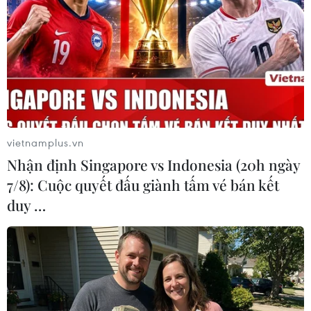
28/05/2026 07:55
Trong kỳ điều hành ngày 28/5, giá xăng dầu đồng loạt
giảm. Trong đó, xăng giảm mạnh tới gần 1.400 đồng/lít,
còn diesel giảm 1.110 đồng/lít
vietnamplus.vn
Nhận định Singapore vs Indonesia (20h ngày
7/8): Cuộc quyết đấu giành tấm vé bán kết
duy …