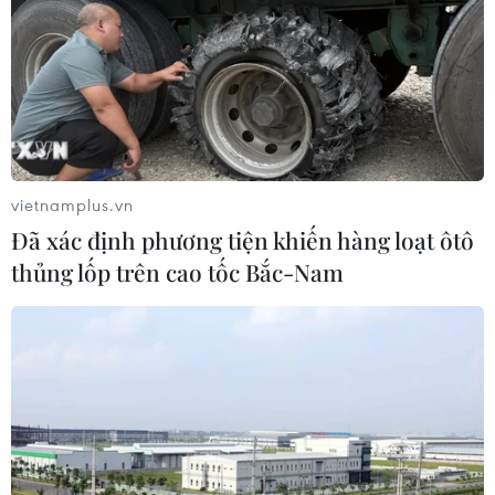
Khởi động RE:ACT: Thử thách thanh
niên đổi mới sáng tạo vì cộng đồng
bền vững
07/08/2026 10:33
Hạ tầng AI - động lực tăng trưởng
vietnamplus.vn
mới của Đông Nam Á
Đã xác định phương tiện khiến hàng loạt ôtô
07/08/2026 10:19
thủng lốp trên cao tốc Bắc-Nam
Quân khu 7 đẩy mạnh ứng dụng
khoa học-công nghệ trong tìm kiếm,
quy tập hài cốt liệt sỹ
07/08/2026 08:45