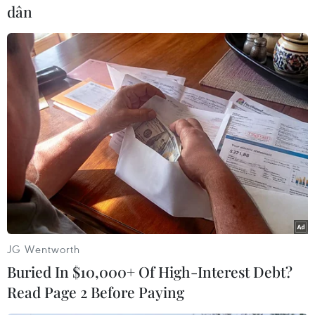
dân
#Giá xăng
#Cây xăng
#cửa hàng xăng dầu
TP. Hà Nội
Theo dõi VietnamPlus
JG Wentworth
Buried In $10,000+ Of High-Interest Debt?
Read Page 2 Before Paying
Chuyển đổi Số Quốc gia