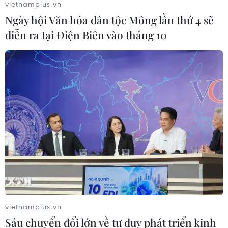
vietnamplus.vn
không giới hạn cho người dùng miễn
phí
Ngày hội Văn hóa dân tộc Mông lần thứ 4 sẽ
diễn ra tại Điện Biên vào tháng 10
06/08/2026 23:32
Phát hiện lỗ hổng bảo mật nghiêm
trọng trên loạt trình duyệt tích hợp
AI
06/08/2026 15:57
Thành lập Hội đồng cấp Nhà nước
xét tặng các giải thưởng khoa học và
công nghệ
06/08/2026 14:19
vietnamplus.vn
Đến năm 2030, Việt Nam làm chủ ít
Sáu chuyển đổi lớn về tư duy phát triển kinh