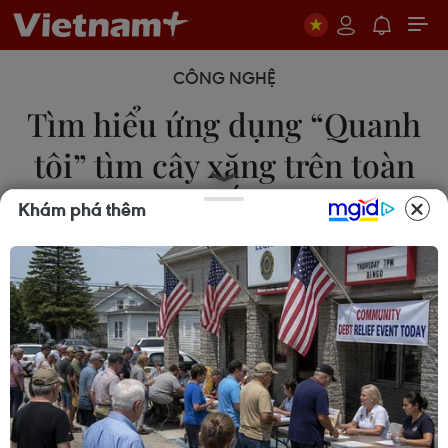
CÔNG NGHỆ
Tìm hiểu ứng dụng “Quanh
tôi” tìm cây xăng trên toàn
quốc
Khám phá thêm
03/06/2026 10:12
Ứng dụng “Quanh tôi” áp dụng từ 1/6/2026, để
giúp người dân dễ dàng tìm kiếm cửa hàng xăng
dầu, tra cứu thông tin, gửi phản ánh và quản lý chi
phí nhiên liệu.