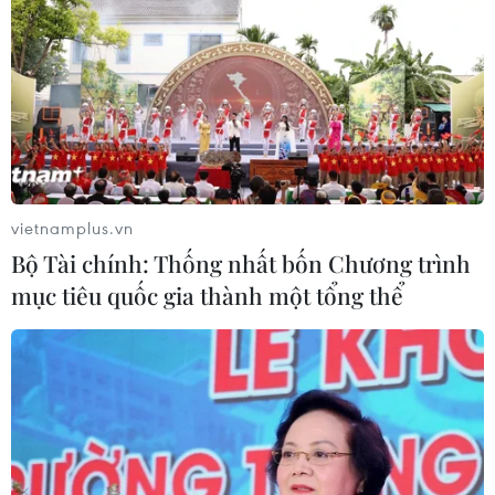
Theo dõi VietnamPlus
NGHỊ QUYẾT 57 VỀ ĐỘT PHÁ PHÁT TRIỂN KHCN
7 học sinh đội tuyển Việt Nam đoạt huy chương
vietnamplus.vn
tại Olympic AI quốc tế
Bộ Tài chính: Thống nhất bốn Chương trình
APIE Camp 2026: Kết nối sinh viên Việt Nam với
mục tiêu quốc gia thành một tổng thể
cộng đồng Internet quốc tế
Cần có cơ chế khuyến khích tinh thần dám nghĩ,
dám làm trong ứng dụng khoa học
Khởi động RE:ACT: Thử thách thanh niên đổi
mới sáng tạo vì cộng đồng bền vững
Quân khu 7 đẩy mạnh ứng dụng khoa học-công