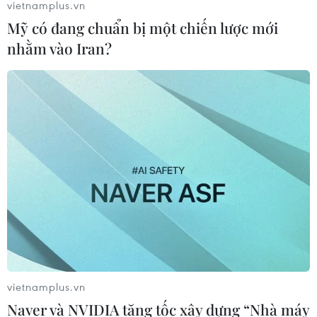
vietnamplus.vn
Mỹ có đang chuẩn bị một chiến lược mới
nhằm vào Iran?
Việt Nam trước 'cơ hội vàng' để 'giải cơn
khát' nhân lực bán dẫn thế giới
28/11/2025 11:54
Theo các chuyên gia, ngành bán dẫn toàn cầu đang
thiếu hàng trăm nghìn kỹ sư, mở ra cơ hội lớn cho Việt
Nam nếu chuẩn bị tốt nguồn nhân lực chất lượng cao.
vietnamplus.vn
Naver và NVIDIA tăng tốc xây dựng “Nhà máy