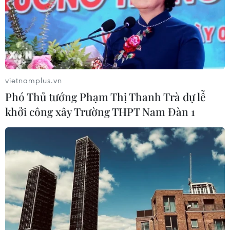
nghệ trong tìm kiếm, quy tập hài cốt liệt sỹ
Đột phá công nghệ, đổi mới sáng tạo
vietnamplus.vn
Phó Thủ tướng Phạm Thị Thanh Trà dự lễ
Khoa học, công nghệ - động lực then chốt hiện
khởi công xây Trường THPT Nam Đàn 1
thực hóa khát vọng hùng cường
Những định hướng lớn trong
thực hiện Nghị quyết 57-NQ/TW
Tây Ninh thúc đẩy bình dân học vụ số, tạo động
lực phát triển kinh tế số
Thành lập Hội đồng cấp Nhà nước xét tặng các
giải thưởng khoa học và công nghệ
Đến năm 2030, Việt Nam làm chủ ít nhất 4 công