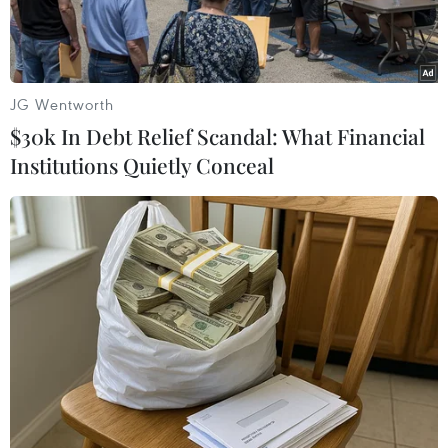
sông Cửu Long.
JG Wentworth
$30k In Debt Relief Scandal: What Financial
Institutions Quietly Conceal
Ông Nguyễn Văn Khởi, Phó Chủ tịch UBND thành phố Cần Thơ,
phát biểu tại buổi làm việc. (Ảnh: Ánh Tuyết/TTXVN)
Trong bối cảnh Việt Nam đang đẩy mạnh thực
hiện Nghị quyết 57-NQ/TW của Bộ Chính trị về
phát triển khoa học, công nghệ, đổi mới sáng