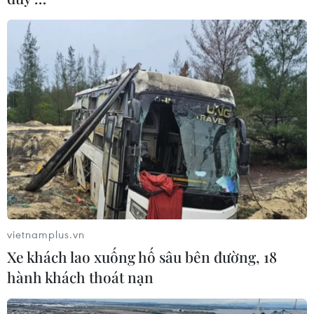
của vùng cực Nam Tổ quốc./.
Cần Thơ hỗ trợ tới 200 tỷ
đồng cho dự án chip bán
dẫn và AI
Dự án trung tâm dữ liệu AI phải
có quy mô vốn đầu tư từ 50 tỷ
đồng trở lên và doanh nghiệp
phải có kinh nghiệm thực hiện
thành công ít nhất một dự án
tương đương trong 3 năm gần
nhất.
vietnamplus.vn
Xe khách lao xuống hố sâu bên đường, 18
hành khách thoát nạn
(TTXVN/Vietnam+)