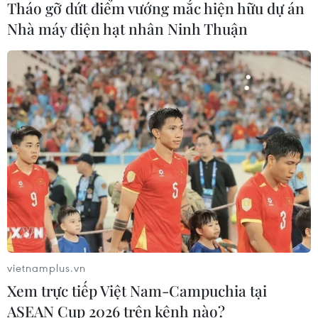
Tháo gỡ dứt điểm vướng mắc hiện hữu dự án
APIE Camp 2026: Kết nối sinh viên
Nhà máy điện hạt nhân Ninh Thuận
Việt Nam với cộng đồng Internet
quốc tế
07/08/2026 12:04
Khởi động RE:ACT: Thử thách thanh
niên đổi mới sáng tạo vì cộng đồng
bền vững
07/08/2026 10:33
Hạ tầng AI - động lực tăng trưởng
mới của Đông Nam Á
vietnamplus.vn
07/08/2026 10:19
Xem trực tiếp Việt Nam-Campuchia tại
ASEAN Cup 2026 trên kênh nào?