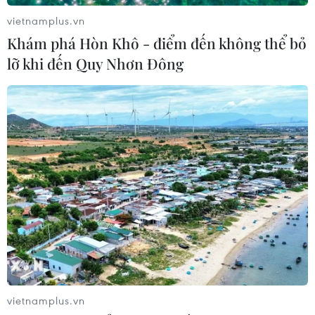
vietnamplus.vn
Khám phá Hòn Khô - điểm đến không thể bỏ
lỡ khi đến Quy Nhơn Đông
TIN CÙNG CHUYÊN MỤC
Naver và NVIDIA tăng tốc xây dựng
“Nhà máy AI,” hướng tới doanh thu
từ năm 2027
07/08/2026 13:01
vietnamplus.vn