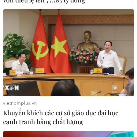
04/08/2026 23:29
Điện thoại gập Galaxy Z8 của
Samsung lập kỷ lục về lượng đặt
trước ở Hàn Quốc ​
04/08/2026 23:22
Xem thêm
vietnamplus.vn
Khuyến khích các cơ sở giáo dục đại học
cạnh tranh bằng chất lượng
CƠ QUAN CHỦ QUẢN: THÔNG TẤN XÃ VIỆT NAM