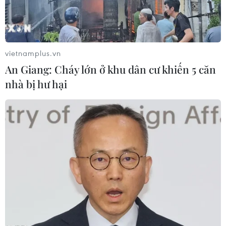
Thành phố đã chủ động triển khai đồng bộ các
giải pháp điều động, luân chuyển 346 người,
biệt phái 91 người, tiếp nhận 126 trường hợp
nhằm khắc phục tình trạng mất cân đối nguồn
vietnamplus.vn
nhân lực giữa các địa phương, bảo đảm không
An Giang: Cháy lớn ở khu dân cư khiến 5 căn
có địa bàn nào bị thiếu hụt nghiêm trọng cán bộ
nhà bị hư hại
chuyên môn, nhất là những lĩnh vực cần thiết
như: quy hoạch, xây dựng, quản lý đất đai, tài
nguyên, môi trường.
Dịp này, Ủy ban Nhân dân thành phố Hải Phòng
đã tặng Bằng khen cho 50 tập thể và 48 cá nhân
có thành tích xuất sắc trong công tác lãnh đạo,
chỉ đạo, tham mưu, thực hiện, tham gia trực tiếp
quá trình sắp xếp đơn vị hành chính các cấp và
hoạt động của chính quyền địa phương 2 cấp./.