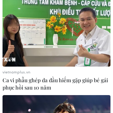
Doanh thu AI của Microsoft phụ
thuộc phần lớn vào đối tác OpenAI
06/08/2026 06:31
Tây Ninh: Tạo điều kiện hình thành
doanh nghiệp công nghệ chiến lược
06/08/2026 04:45
vietnamplus.vn
Ca vi phẫu ghép da đầu hiếm gặp giúp bé gái
phục hồi sau 10 năm
Việt Nam hướng tới làm
chủ 10 công nghệ lõi vào năm 2030
06/08/2026 04:38