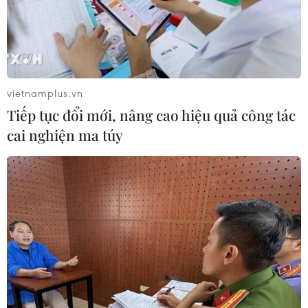
18/05/2026 08:57
Giám đốc Đại học Quốc gia Hà Nội Bùi Thế Duy khẳng
định đơn vị sẵn sàng nhận các nhiệm vụ khoa học công
nghệ chiến lược quy mô lớn và cam kết triển khai đến
sản phẩm đầu ra cụ thể.
vietnamplus.vn
Tiếp tục đổi mới, nâng cao hiệu quả công tác
cai nghiện ma túy