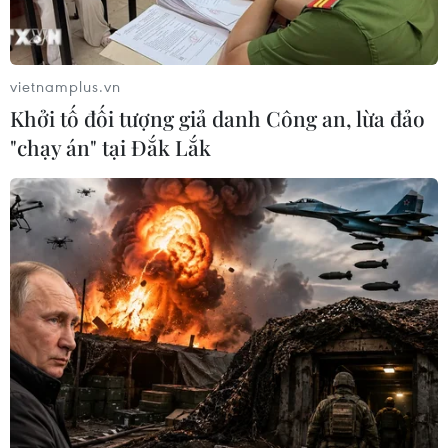
Khoa học công nghệ là "chìa khóa vàng" để
hiện thực hóa phát triển đất nước
vietnamplus.vn
18/05/2026 02:57
Khởi tố đối tượng giả danh Công an, lừa đảo
Thủ tướng cho rằng khoa học công nghệ, đổi mới sáng
"chạy án" tại Đắk Lắk
tạo và chuyển đổi số là nền tảng, là động lực, là đột
phá chiến lược hàng đầu để bước vào kỷ nguyên phát
triển mới của đất nước.