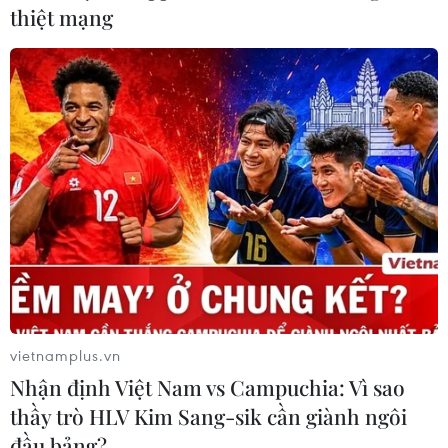
Ninh Bình: Hơn 740 cơ sở nhà, đất dôi dư được
thiệt mạng
sắp xếp, khai thác
Nâng cao chất lượng vận hành, năng lực quản
trị quốc gia
Đưa khoa học, công nghệ thành động lực phát
triển ở Tuyên Quang
NGHỊ QUYẾT 57 VỀ ĐỘT PHÁ PHÁT TRIỂN KHCN
Thành lập Hội đồng cấp Nhà nước xét tặng các
giải thưởng khoa học và công nghệ
vietnamplus.vn
Nhận định Việt Nam vs Campuchia: Vì sao
Cần Thơ xem xét đề xuất xây dựng Tổ hợp Giáo
dục-Đào tạo 636 tỷ đồng
thầy trò HLV Kim Sang-sik cần giành ngôi
đầu bảng?