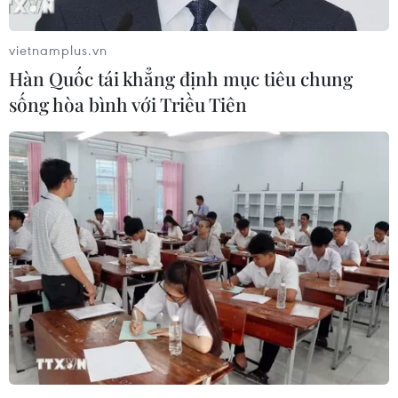
Tăng trưởng mới từ khoa
vietnamplus.vn
học, công nghệ, đổi mới
Hàn Quốc tái khẳng định mục tiêu chung
sáng tạo và chuyển đổi số
sống hòa bình với Triều Tiên
Với những giải pháp đồng bộ,
sáng tạo trong cụ thể hóa Nghị
quyết số 57, Thái Nguyên đang
từng bước đưa khoa học, công
nghệ, đổi mới sáng tạo và chuyển
đổi số thực sự trở thành động lực
then chốt.
(TTXVN/Vietnam+)