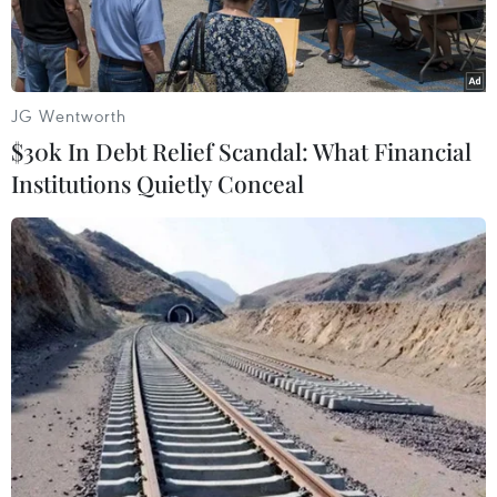
số, xã hội số, ứng dụng công nghệ chiến lược.
JG Wentworth
$30k In Debt Relief Scandal: What Financial
Institutions Quietly Conceal
Ủy viên Trung ương Đảng, Bí thư Thành ủy Hải Phòng Lê Ngọc
Châu phát biểu tại Hội nghị sơ kết 1 năm vận hành mô hình tổ
chức tổng thể của hệ thống chính trị, chính quyền địa phương 2
cấp. (Ảnh: Mạnh Tú/TTXVN)