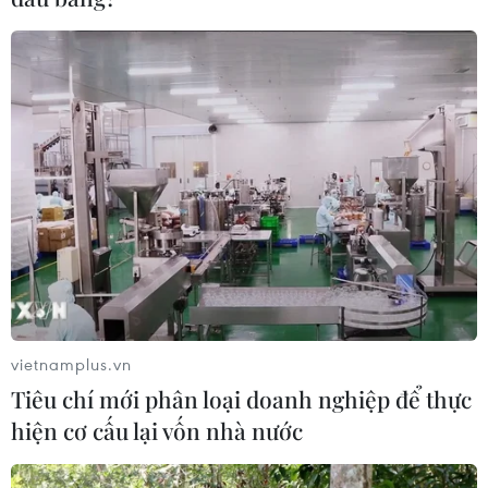
Đến năm 2030, Việt Nam làm chủ ít nhất 4 công
nghệ chiến lược
Dự thảo Luật Kiến trúc: Bổ sung quy định nhận
diện bản sắc văn hóa dân tộc
Cao điểm "100 ngày chuyển đổi số": Chuyển
động từ cơ sở
Đột phá công nghệ, đổi mới sáng tạo
Khoa học, công nghệ - động lực then chốt hiện
vietnamplus.vn
thực hóa khát vọng hùng cường
Tiêu chí mới phân loại doanh nghiệp để thực
Thành lập Hội đồng cấp Nhà nước xét tặng các
hiện cơ cấu lại vốn nhà nước
giải thưởng khoa học và công nghệ