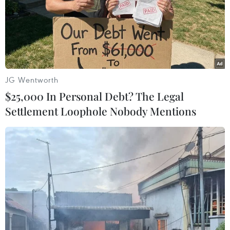
JG Wentworth
$25,000 In Personal Debt? The Legal
Settlement Loophole Nobody Mentions
Các đại biểu dự Hội nghị. (Ảnh: Mạnh Tú/TTXVN)
Đến nay đã giải quyết chế độ nghỉ theo các nghị
định cho hơn 800 cán bộ, công chức, viên chức;
đồng thời hoàn thành việc giao biên chế, vị trí
việc làm cho các cơ quan, đơn vị, địa phương
theo mô hình mới.