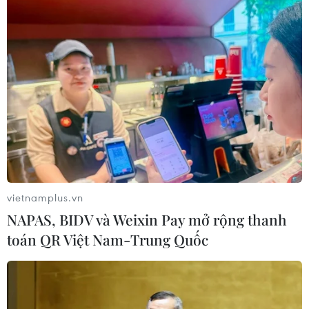
Tổng Biên tập: TRẦN TIẾN DUẨN
Phó Tổng Biên tập: NGUYỄN THỊ TÁM, KHÚC THANH
THỦY
Sở hữu trí tuệ
Quy định sử dụng
RSS
Hỗ trợ
Ngôn ngữ
TTXVN
Dịch vụ tin
Quảng cáo
Liên hệ
vietnamplus.vn
NAPAS, BIDV và Weixin Pay mở rộng thanh
toán QR Việt Nam-Trung Quốc
Giấy phép số: 1374/GP-BTTTT do Bộ Thông tin và Truyền thông
cấp ngày 11/9/2008.
Quảng cáo: Phó TBT Nguyễn Thị Tám: 093.5958688, Email:
tamvna@gmail.com