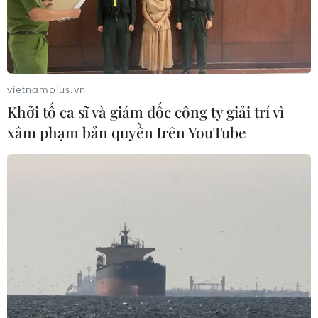
những cuộc tấn công của
Iran nhằm vào các lực
lượng Mỹ.
NGHE
vietnamplus.vn
Khởi tố ca sĩ và giám đốc công ty giải trí vì
xâm phạm bản quyền trên YouTube
Iran ra điều kiện gì với
Ukraine tiếp tục dội UAV
Mỹ trước khi mở lại Eo
vào kho hàng của nền
biển Hormuz?
tảng bán lẻ lớn tại Nga