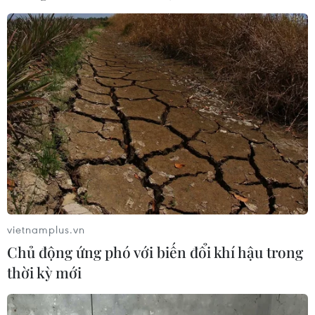
Thủ tướng Israel đến
Bệnh viện Đức Giang
Washington để hội đàm
lên tiếng về clip 2 cô gái
Tổng thống Mỹ
mặc đồ nhân viên y tế
livestream phản cảm
Thủ tướng Israel Benjamin
Netanyahu cho biết ông
Liên quan đến video hai
đang khởi hành đến
cô gái mặc trang phục y tế
Washington, DC, nơi ông
livestream có hành vi và
sẽ gặp Tổng thống Mỹ
lời lẽ không chuẩn
Donald Trump và thảo
mực, Bệnh viện Đa khoa
luận về các vấn đề hiện
Đức Giang, Hà Nội đã
tại, bao gồm cả tình hình
chính thức lên tiếng làm rõ
xung quanh Iran.
vụ việc.
vietnamplus.vn
NGHE
NGHE
Chủ động ứng phó với biến đổi khí hậu trong
thời kỳ mới