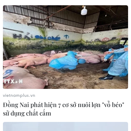
600 UAV vào nhiều khu
xây dựng tại khu đô thị thể
vực của Nga khiến điện
thao quốc tế ở cửa ngõ
Kremlin phải kích hoạt báo
phía nam Thành phố Hà
động phòng không diện
Nội.
rộng và khẩn cấp.
NGHE
NGHE
vietnamplus.vn
Đồng Nai phát hiện 7 cơ sở nuôi lợn "vỗ béo"
sử dụng chất cấm
Mỹ không kích hàng
Iran tuyên bố bắn nổ