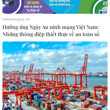
Xem thêm
vietnamplus.vn
Hưởng ứng Ngày An ninh mạng Việt Nam:
Những thông điệp thiết thực về an toàn số
CƠ QUAN CHỦ QUẢN: THÔNG TẤN XÃ VIỆT NAM
Tổng Biên tập: TRẦN TIẾN DUẨN
Phó Tổng Biên tập: NGUYỄN THỊ TÁM, KHÚC THANH
THỦY
Sở hữu trí tuệ
Quy định sử dụng
RSS
Hỗ trợ
Ngôn ngữ
TTXVN
Dịch vụ tin
Quảng cáo