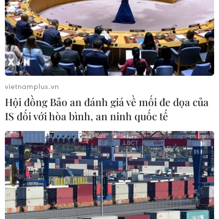
răng bị phát hiện tại sân
NGHE
bay Tân Sơn Nhất.
NGHE
vietnamplus.vn
Hội đồng Bảo an đánh giá về mối đe dọa của
IS đối với hòa bình, an ninh quốc tế
Cục diện chiến sự Nga-
Tiệm trà sữa mới khai
Ukraine ngày càng phức
trương ở Lâm Đồng bốc
tạp khi Mỹ cấp phép cho
cháy dữ dội
Kiev sản xuất tên lửa
Khoảng 2h, ngọn lửa bất