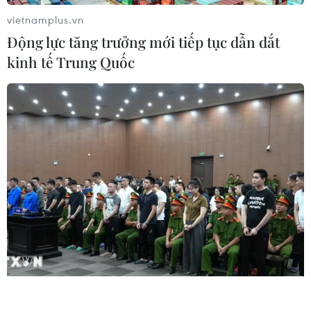
vietnamplus.vn
Liên hệ
Động lực tăng trưởng mới tiếp tục dẫn dắt
kinh tế Trung Quốc
Giấy phép số: 1374/GP-BTTTT do Bộ Thông tin và Truyền thông
cấp ngày 11/9/2008.
Quảng cáo: Phó TBT Nguyễn Thị Tám: 093.5958688, Email:
tamvna@gmail.com
Điện thoại: (024) 39411349 - (024) 39411348, Fax: (024)
39411348
Email:
vietnamplus2008@gmail.com
© Bản quyền thuộc về VietnamPlus, TTXVN. Cấm sao chép dưới
mọi hình thức nếu không có sự chấp thuận bằng văn bản.
vietnamplus.vn