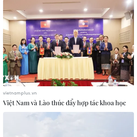
treo cờ Ấn Độ sau khi con
mặt trận Ukraine và Bộ
tàu bị tấn công và chìm
Quốc phòng Nga.
trên Biển Đỏ, ngoài khơi
NGHE
thành phố cảng Hodeida.
NGHE
vietnamplus.vn
Việt Nam và Lào thúc đẩy hợp tác khoa học
Triệt phá thành công hệ
Nga và Ukraine tiếp tục
thống Lương Sơn TV
tấn công qua lại, thương