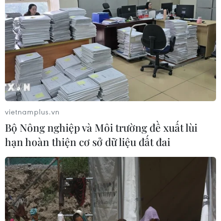
ra.
qua.
NGHE
NGHE
vietnamplus.vn
Bộ Nông nghiệp và Môi trường đề xuất lùi
hạn hoàn thiện cơ sở dữ liệu đất đai
Miền Bắc vượt 10.000
Jordan phản đối việc
mái nhà điện mặt trời,
hàng nghìn người Do
nhiều hộ đã bán điện dư
Thái lên Núi Đền cầu
thừa
nguyện
Xu hướng đầu tư điện mặt
Jordan ngày 23/7 đã lên