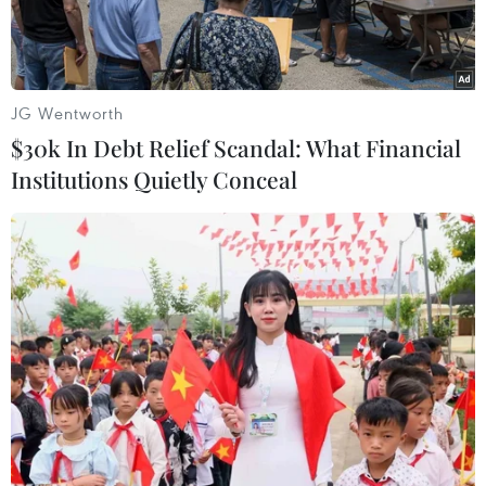
JG Wentworth
$30k In Debt Relief Scandal: What Financial
Institutions Quietly Conceal
Một đoạn tuyến cao tốc Bắc-Nam 4 làn xe hạn chế được đưa
vào vận hành, khai thác. (Ảnh: Việt Hùng/Vietnam+)
Các đoạn tuyến cao tốc Bắc-Nam phía Đông sẽ
được mở rộng và sắp xếp thứ tự ưu tiên theo
nguyên tắc nhu cầu vận tải, khả năng cân đối
nguồn lực, góp phần hoàn thiện đồng bộ và đột