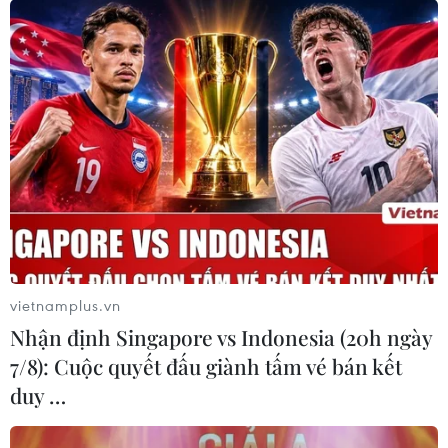
nhiều tuyến đường bộ cao tốc
trọng yếu.
(Vietnam+)
vietnamplus.vn
Nhận định Singapore vs Indonesia (20h ngày
7/8): Cuộc quyết đấu giành tấm vé bán kết
duy …