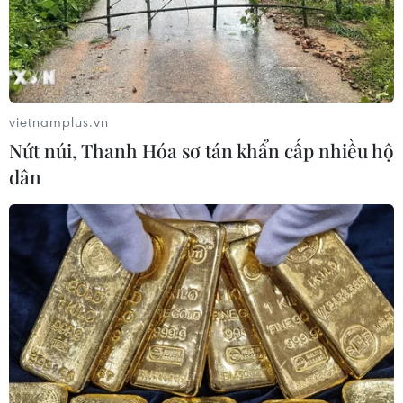
vietnamplus.vn
Nứt núi, Thanh Hóa sơ tán khẩn cấp nhiều hộ
dân
Đề xuất mức thu phí từ 900-1.300
đồng/km tại 13 Dự án cao tốc Bắc-Nam
19/05/2026 08:45
Các Dự án thành phần cao tốc Bắc-Nam phía Đông đã
được hoàn thiện và thông xe, hiện đang được cơ quan
quản lý Nhà nước tính toán mức thu phí, đảm bảo phù
hợp sức chi trả của người dân.