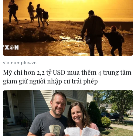
tư dự án theo tinh thần Kết luận số 18-KL/TW,
ngày 02/4/2026 của Ban Chấp hành Trung ương,
chú trọng hạch toán hiệu quả kinh tế - xã hội
trong phân bổ, quản lý và sử dụng mọi nguồn
lực, đánh giá tác động của hoạt động xây dựng,
tạo việc làm, đóng góp tăng trưởng kinh tế... để
đưa ra các kết quả chỉ tiêu đánh giá định lượng
vietnamplus.vn
làm cơ sở xem xét, báo cáo cấp có thẩm quyền
Mỹ chi hơn 2,2 tỷ USD mua thêm 4 trung tâm
quyết định phân bổ vốn cho dự án.
giam giữ người nhập cư trái phép
Sắp xếp ưu tiên mở rộng các
đoạn tuyến
Đối với danh mục đầu tư công trung hạn giai
đoạn 2026-2030, Bộ Xây dựng thống nhất sắp
xếp thứ tự ưu tiên của dự án sau khi phân bổ,