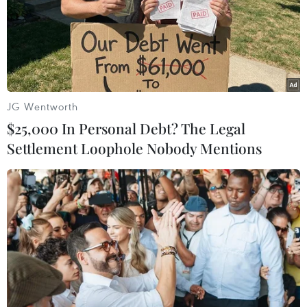
bố trí vốn cho các nhiệm vụ ưu tiên bao gồm các
dự án thuộc Chương trình hành động của Ban
Chấp hành Trung ương, các dự án cao tốc khởi
công mới bảo đảm mục tiêu 5.000km đến năm
2030.
JG Wentworth
Cụ thể, Bộ Xây dựng thống nhất sắp xếp thứ tự
$25,000 In Personal Debt? The Legal
ưu tiên mở rộng các đoạn tuyến theo nguyên
Settlement Loophole Nobody Mentions
tắc nhu cầu vận tải, khả năng cân đối nguồn
lực, trong đó ưu tiên nguồn lực mở rộng trước
các đoạn tuyến có nhu cầu vận tải lớn thuộc dự
án đường bộ cao tốc Bắc - Nam phía Đông giai
đoạn 2017 - 2020 (để phấn đấu khởi công trong
năm 2027), đến mở rộng các đoạn còn lại (phấn
đấu khởi công trong năm 2028), từ đó phấn đấu
hoàn thành mở rộng toàn tuyến vào năm 2030.