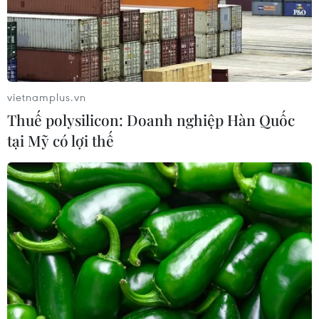
vietnamplus.vn
Thuế polysilicon: Doanh nghiệp Hàn Quốc
tại Mỹ có lợi thế
TIN CÙNG CHUYÊN MỤC