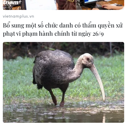
án thu hồi vốn Nhà nước.
vietnamplus.vn
Bổ sung một số chức danh có thẩm quyền xử
phạt vi phạm hành chính từ ngày 26/9
Nhà thầu thi công thảm bêtông nhựa nền đường một tuyến cao
tốc Bắc - Nam phía Đông. (Ảnh: Khánh Hùng/Vietnam+)
Bộ Xây dựng yêu cầu ban quản lý dự án, đơn vị
tư vấn tiếp tục nghiên cứu giải pháp kỹ thuật
bảo đảm tận dụng tối đa các hạng mục đã đầu