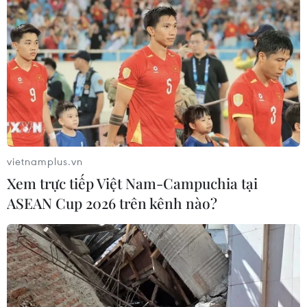
Dự án cao tốc Bắc-Nam
Bộ Xây dựng mạnh tay xử lý nhà thầu chậm tiến
độ cao tốc Cam Lộ-La Sơn
Đồng Tháp: Cao tốc Mỹ An-Cao Lãnh tăng tốc
phấn đấu về đích sớm 5 tháng
vietnamplus.vn
Xem trực tiếp Việt Nam-Campuchia tại
KẾT LUẬN SỐ 18-KL/TW HỘI NGHỊ TRUNG
ƯƠNG 2 BCH TW ĐẢNG KHÓA XIV
ASEAN Cup 2026 trên kênh nào?
Xây dựng và phát triển Việt Nam trở thành quốc
gia biển mạnh
Sáu chuyển đổi lớn về tư duy phát triển kinh tế
có vốn đầu tư nước ngoài