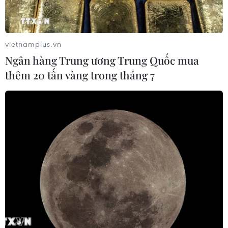
vietnamplus.vn
Ngân hàng Trung ương Trung Quốc mua
thêm 20 tấn vàng trong tháng 7
Các tuyến cao tốc 2-4 làn xe hạn chế sẽ
được đầu tư, mở rộng ra sao?
18/05/2026 02:11
Các tuyến đường cao tốc phân kỳ đầu tư cần tiếp tục