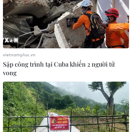
Chính phủ đề ra loạt giải pháp đột phá thúc
đẩy tăng trưởng, ổn định kinh tế
Cơ cấu lại vốn nhà nước tại doanh nghiệp gắn
với mục tiêu tăng trưởng hai con số
Bộ Tài chính: Thống nhất bốn Chương trình mục
tiêu quốc gia thành một tổng thể
vietnamplus.vn
Sập công trình tại Cuba khiến 2 người tử
vong
TIN LIÊN QUAN