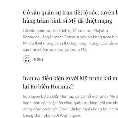
Cố vấn quân sự Iran tiết lộ sốc, tuyên 
hàng trăm binh sĩ Mỹ đã thiệt mạng
Cố vấn quân sự của Lãnh tụ Tối cao Iran Mojtaba
Khamenei, ông Mohsen Rezaei tuyên bố hàng trăm binh
Mỹ đã thiệt mạng và bị thương trong những cuộc tấn 
của Iran nhằm vào các lực lượng Mỹ.
NGHE
Iran ra điều kiện gì với Mỹ trước khi 
lại Eo biển Hormuz?
Iran tuyên bố Eo biển Hormuz chỉ có thể mở lại khi Mỹ
hoàn toàn các cuộc tấn công quân sự đồng thời xác n
đang đàm phán với Oman để lập tuyến hàng hải như
không đàm phán với Washington.