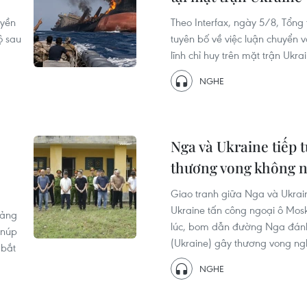
uyền
Theo Interfax, ngày 5/8, Tổng
ộ sau
tuyên bố về việc luận chuyển 
lĩnh chỉ huy trên mặt trận Uk
NGHE
Nga và Ukraine tiếp t
thương vong không n
Giao tranh giữa Nga và Ukrai
Ukraine tấn công ngoại ô Mos
uảng
lúc, bom dẫn đường Nga đánh
 núp
(Ukraine) gây thương vong ng
 bắt
NGHE