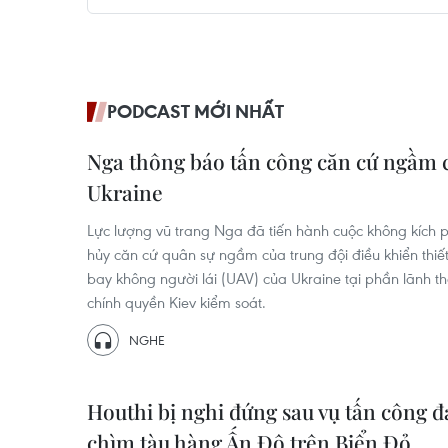
PODCAST MỚI NHẤT
Nga thông báo tấn công căn cứ ngầm 
Ukraine
Lực lượng vũ trang Nga đã tiến hành cuộc không kích 
hủy căn cứ quân sự ngầm của trung đội điều khiển thiết
bay không người lái (UAV) của Ukraine tại phần lãnh t
chính quyền Kiev kiểm soát.
NGHE
Houthi bị nghi đứng sau vụ tấn công 
chìm tàu hàng Ấn Độ trên Biển Đỏ