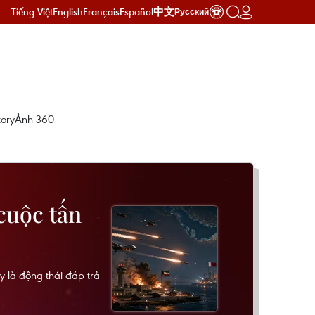
Tiếng Việt
English
Français
Español
中文
Русский
ory
Ảnh 360
cuộc tấn
 là động thái đáp trả