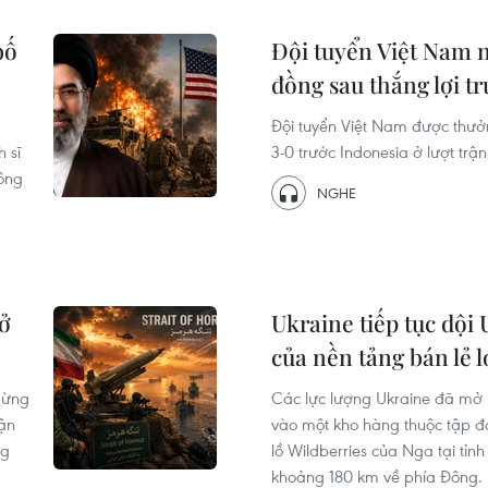
bố
Đội tuyển Việt Nam 
đồng sau thắng lợi t
Đội tuyển Việt Nam được thưở
 sĩ
3-0 trước Indonesia ở lượt trậ
công
NGHE
mở
Ukraine tiếp tục dội
của nền tảng bán lẻ l
 dừng
Các lực lượng Ukraine đã mở
hận
vào một kho hàng thuộc tập đ
ng
lồ Wildberries của Nga tại tỉn
khoảng 180 km về phía Đông.