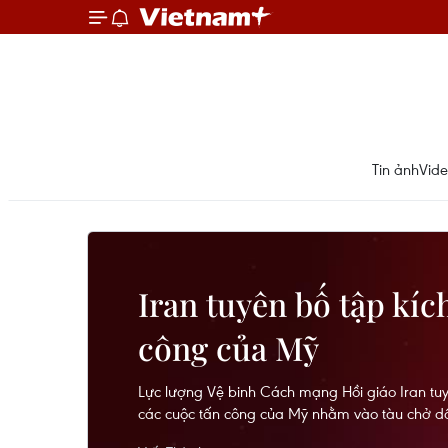
Tin ảnh
Vid
Iran tuyên bố tập kíc
công của Mỹ
Lực lượng Vệ binh Cách mạng Hồi giáo Iran tuy
các cuộc tấn công của Mỹ nhằm vào tàu chở dầ