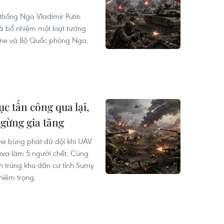
 thống Nga Vladimir Putin
và bổ nhiệm một loạt tướng
raine và Bộ Quốc phòng Nga.
ục tấn công qua lại,
gừng gia tăng
ne bùng phát dữ dội khi UAV
kva làm 5 người chết. Cùng
 trúng khu dân cư tỉnh Sumy
hiêm trọng.