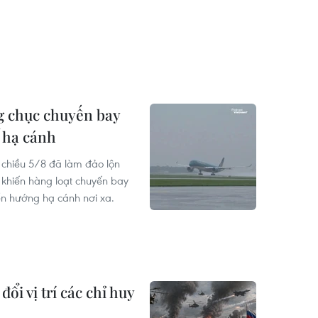
g chục chuyến bay
ể hạ cánh
n chiều 5/8 đã làm đảo lộn
, khiến hàng loạt chuyến bay
n hướng hạ cánh nơi xa.
ổi vị trí các chỉ huy