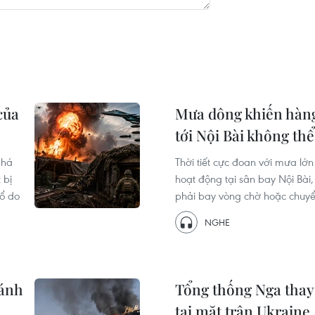
của
Mưa dông khiến hàn
tới Nội Bài không th
phá
Thời tiết cực đoan với mưa lớ
 bị
hoạt động tại sân bay Nội Bài
hổ do
phải bay vòng chờ hoặc chuyể
NGHE
đánh
Tổng thống Nga thay đ
tại mặt trận Ukraine