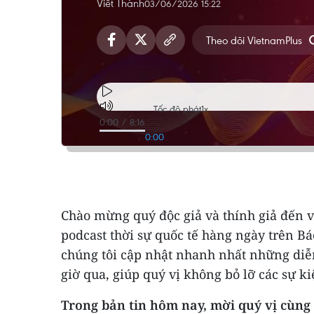
Viết Thành
03/06/2026 15:22
Theo dõi VietnamPlus
Tốc độ phát
1x
0:00
/
8:16
0:00
Chào mừng quý độc giả và thính giả đến v
podcast thời sự quốc tế hàng ngày trên Bá
chúng tôi cập nhật nhanh nhất những diễn
giờ qua, giúp quý vị không bỏ lỡ các sự k
Trong bản tin hôm nay, mời quý vị cùn