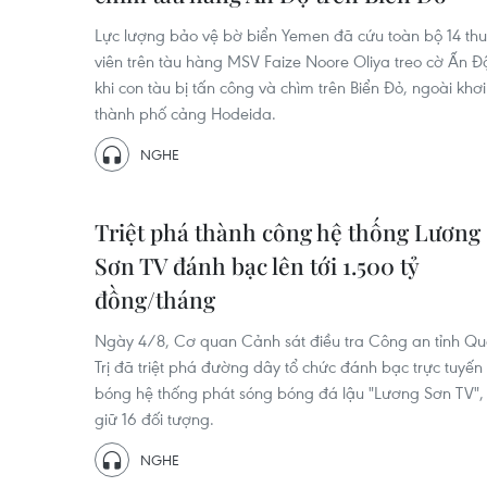
Lực lượng bảo vệ bờ biển Yemen đã cứu toàn bộ 14 th
viên trên tàu hàng MSV Faize Noore Oliya treo cờ Ấn Đ
khi con tàu bị tấn công và chìm trên Biển Đỏ, ngoài khơi
thành phố cảng Hodeida.
NGHE
Triệt phá thành công hệ thống Lương
Sơn TV đánh bạc lên tới 1.500 tỷ
đồng/tháng
Ngày 4/8, Cơ quan Cảnh sát điều tra Công an tỉnh Q
Trị đã triệt phá đường dây tổ chức đánh bạc trực tuyến
bóng hệ thống phát sóng bóng đá lậu "Lương Sơn TV",
giữ 16 đối tượng.
NGHE