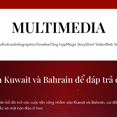
MULTIMEDIA
eo
Podcast
Infographics
Timeline
Tổng hợp
Mega Story
Short Video
Web St
h Kuwait và Bahrain để đáp trả 
ên bố đã mở các cuộc tấn công nhằm vào Kuwait và Bahrain, coi đây
u và một hòn đảo ở Iran.