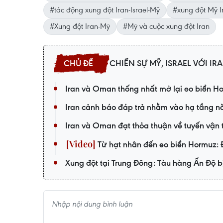
#tác động xung đột Iran-Israel-Mỹ
#xung đột Mỹ I
#Xung đột Iran-Mỹ
#Mỹ và cuộc xung đột Iran
CHIẾN SỰ MỸ, ISRAEL VỚI IR
Iran và Oman thống nhất mở lại eo biển H
Iran cảnh báo đáp trả nhằm vào hạ tầng n
Iran và Oman đạt thỏa thuận về tuyến vận 
Từ hạt nhân đến eo biển Hormuz: Đ
Xung đột tại Trung Đông: Tàu hàng Ấn Độ b