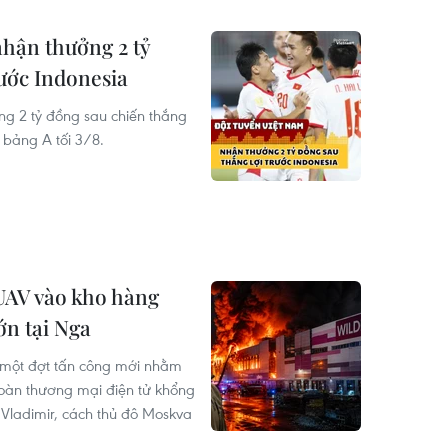
nhận thưởng 2 tỷ
rước Indonesia
ng 2 tỷ đồng sau chiến thắng
n bảng A tối 3/8.
 UAV vào kho hàng
ớn tại Nga
 một đợt tấn công mới nhằm
oàn thương mại điện tử khổng
h Vladimir, cách thủ đô Moskva