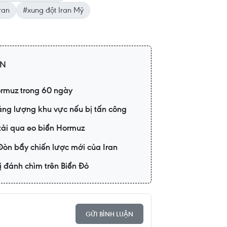
ran
#xung đột Iran Mỹ
AN
ormuz trong 60 ngày
ăng lượng khu vực nếu bị tấn công
tải qua eo biển Hormuz
òn bẩy chiến lược mới của Iran
ị đánh chìm trên Biển Đỏ
GỬI BÌNH LUẬN