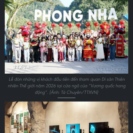
Lễ đón những vị khách đầu tiên đến tham quan Di sản Thiên
nhiên Thế giới năm 2026 tại cửa ngõ của “Vương quốc hang
động”. (Ảnh: Tá Chuyên/TTXVN)