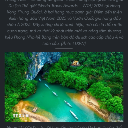
Du lịch Thế giới (World Travel Awards – WTA) 2025 tại Hong
Kong (Trung Quốc), ở hai hạng mục danh giá: Điểm đến thiên
nhiên hàng đầu Việt Nam 2025 và Vườn Quốc gia hàng đầu
châu Á 2025. Đây không chỉ là danh hiệu, mà còn là dấu mốc
quan trọng, mở ra thời kỳ phát triển mới và nâng tầm thương
hiệu Phong Nha-Kẻ Bàng trên bản đồ du lịch cao cấp châu Á và
toàn cầu. (Ảnh: TTXVN)
Ngày 13/7/2025, tại Kỳ họp lần thứ 47 của Ủy ban Di sản Thế