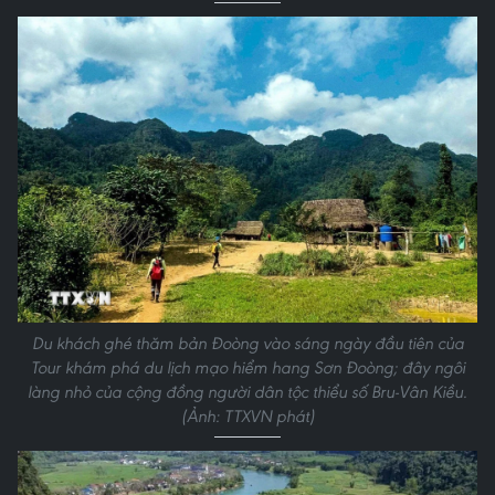
Du khách ghé thăm bản Đoòng vào sáng ngày đầu tiên của
Tour khám phá du lịch mạo hiểm hang Sơn Đoòng; đây ngôi
làng nhỏ của cộng đồng người dân tộc thiểu số Bru-Vân Kiều.
(Ảnh: TTXVN phát)