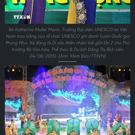
Bà Katherine Muller Marin, Trưởng Đại diện UNESCO tại Việt
Nam trao bằng của tổ chức UNESCO ghi danh Vườn Quốc gia
Phong Nha- Kẻ Bàng là Di sản thiên nhiên thế giới lần 2 cho Thứ
trưởng Bộ Văn hóa, Thể thao & Du lịch Đặng Thị Bích Liên
(14/08/2015). (Ảnh: Minh Đức/TTXVN)