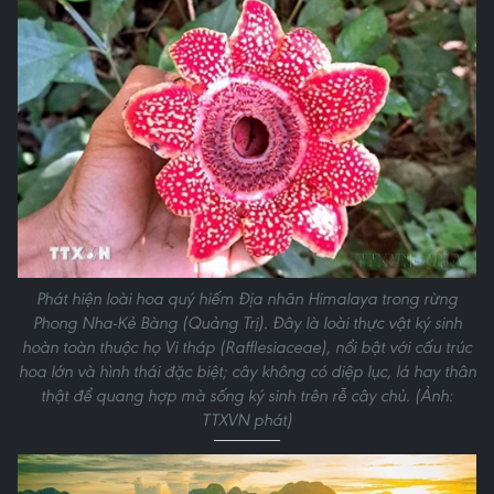
Phát hiện loài hoa quý hiếm Địa nhãn Himalaya trong rừng
Phong Nha-Kẻ Bàng (Quảng Trị). Đây là loài thực vật ký sinh
hoàn toàn thuộc họ Vi tháp (Rafflesiaceae), nổi bật với cấu trúc
hoa lớn và hình thái đặc biệt; cây không có diệp lục, lá hay thân
thật để quang hợp mà sống ký sinh trên rễ cây chủ. (Ảnh:
TTXVN phát)