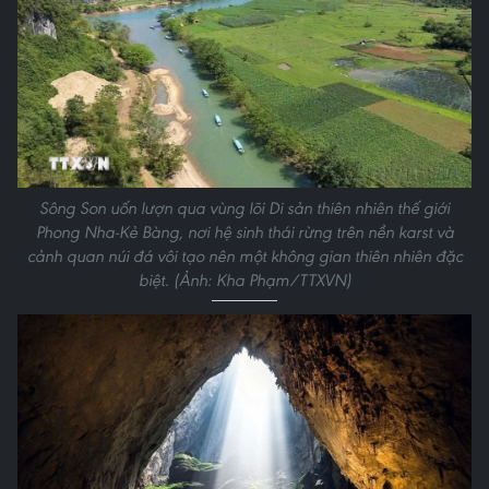
Sông Son uốn lượn qua vùng lõi Di sản thiên nhiên thế giới
Phong Nha-Kẻ Bàng, nơi hệ sinh thái rừng trên nền karst và
cảnh quan núi đá vôi tạo nên một không gian thiên nhiên đặc
biệt. (Ảnh: Kha Phạm/TTXVN)