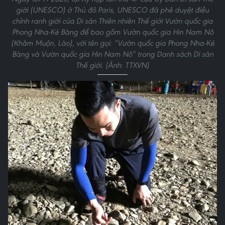
giới (UNESCO) ở Thủ đô Paris, UNESCO đã phê duyệt điều
chỉnh ranh giới của Di sản Thiên nhiên Thế giới Vườn quốc gia
Phong Nha-Kẻ Bàng để bao gồm Vườn quốc gia Hin Nam Nô
(Khăm Muộn, Lào), với tên gọi: “Vườn quốc gia Phong Nha-Kẻ
Bàng và Vườn quốc gia Hin Nam Nô” trong Danh sách Di sản
Thế giới. (Ảnh: TTXVN)