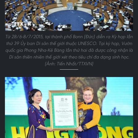
Từ 28/6-8/7/2015, tại thành phố Bonn (Đức) diễn ra Kỳ họp lần
thứ 39 Ủy ban Di sản thế giới thuộc UNESCO. Tại kỳ họp, Vườn
quốc gia Phong Nha-Kẻ Bàng lần thứ hai đã được công nhận là
Di sản thiên nhiên thế giới xét theo tiêu chí đa dạng sinh học.
(Ảnh: Tiến Nhất/TTXVN)