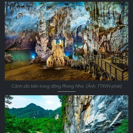
Cảnh sắc bên trong động Phong Nha. (Ảnh: TTXVN phát)