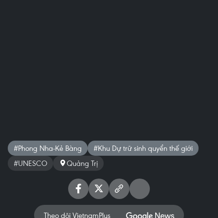
#Phong Nha-Kẻ Bàng
#Khu Dự trữ sinh quyển thế giới
#UNESCO
Quảng Trị
Theo dõi VietnamPlus