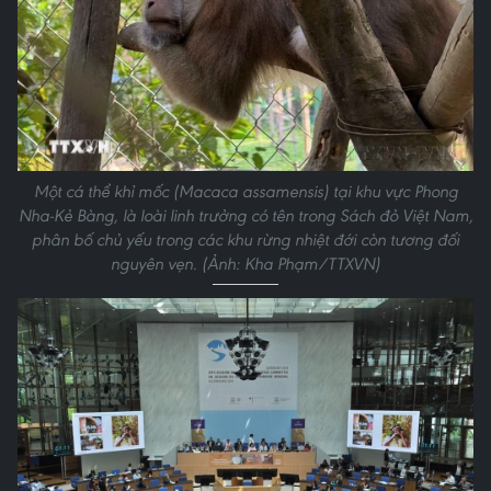
Một cá thể khỉ mốc (Macaca assamensis) tại khu vực Phong
Nha-Kẻ Bàng, là loài linh trưởng có tên trong Sách đỏ Việt Nam,
phân bố chủ yếu trong các khu rừng nhiệt đới còn tương đối
nguyên vẹn. (Ảnh: Kha Phạm/TTXVN)