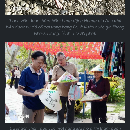
Thành viên đoàn thám hiểm hang động Hoàng gia Anh phát
hiện được rìu đá cổ đại trong hang Én, ở Vườn quốc gia Phong
Nha-Kẻ Bàng. (Ảnh: TTXVN phát)
Du khách chọn mua các mặt hàng lưu niệm khi tham quan