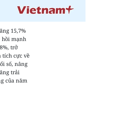
tăng 15,7%
ục hồi mạnh
,8%, trở
 tích cực về
ổi số, nâng
ăng trải
ng của năm