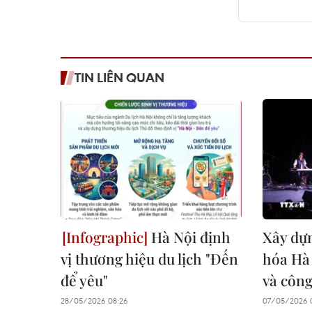
TIN LIÊN QUAN
Hà Nội định
Xây dự
vị thương hiệu du lịch "Đến
hóa Hà 
để yêu"
và công
28/05/2026 08:26
07/05/2026 