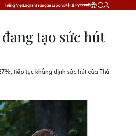
Tiếng Việt
English
Français
Español
中文
Русский
ì đang tạo sức hút
7%, tiếp tục khẳng định sức hút của Thủ