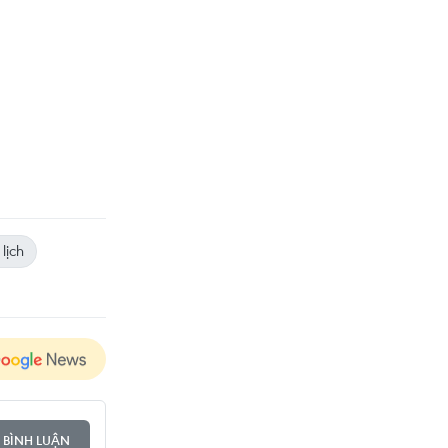
lịch
 BÌNH LUẬN