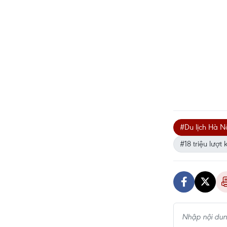
#Du lịch Hà N
#18 triệu lượt