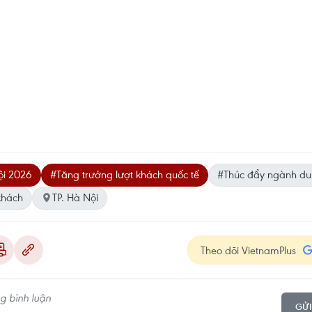
ội 2026
#Tăng trưởng lượt khách quốc tế
#Thúc đẩy ngành du 
 khách
TP. Hà Nội
Theo dõi VietnamPlus
GỬI