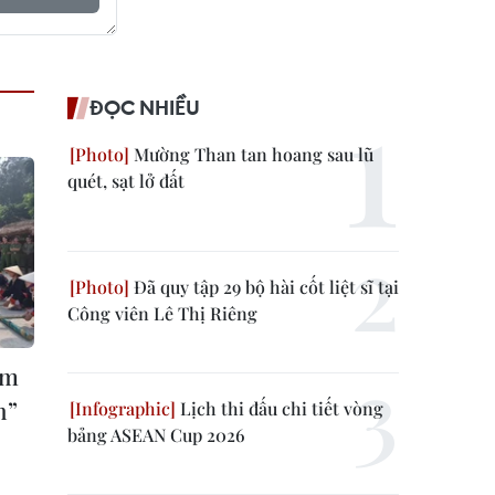
ĐỌC NHIỀU
Mường Than tan hoang sau lũ
quét, sạt lở đất
Đã quy tập 29 bộ hài cốt liệt sĩ tại
Công viên Lê Thị Riêng
ẩm
h”
Lịch thi đấu chi tiết vòng
bảng ASEAN Cup 2026