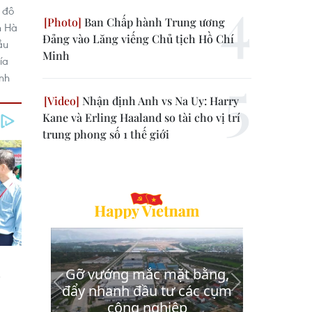
 đô
Ban Chấp hành Trung ương
h Hà
Đảng vào Lăng viếng Chủ tịch Hồ Chí
ầu
Minh
ía
ình
Nhận định Anh vs Na Uy: Harry
Kane và Erling Haaland so tài cho vị trí
trung phong số 1 thế giới