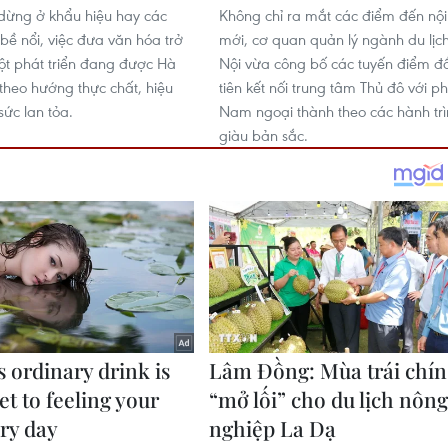
dừng ở khẩu hiệu hay các
Không chỉ ra mắt các điểm đến nội
bề nổi, việc đưa văn hóa trở
mới, cơ quan quản lý ngành du lịc
cột phát triển đang được Hà
Nội vừa công bố các tuyến điểm đ
 theo hướng thực chất, hiệu
tiên kết nối trung tâm Thủ đô với ph
sức lan tỏa.
Nam ngoại thành theo các hành tr
giàu bản sắc.