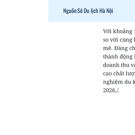
Với khoảng 
so với cùng 
mẽ. Đáng chú
thành động 
doanh thu v
cao chất lư
nghiệm du k
2026./.