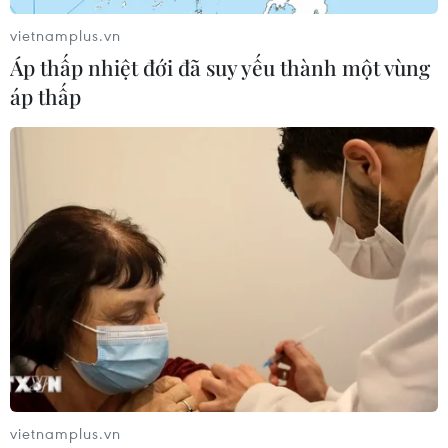
vietnamplus.vn
Áp thấp nhiệt đới đã suy yếu thành một vùng
áp thấp
Cục diện chiến sự Nga-
Tiệm trà sữa mới khai
Ukraine ngày càng phức
trương ở Lâm Đồng bốc
tạp khi Mỹ cấp phép cho
cháy dữ dội
Kiev sản xuất tên lửa
29/07/2026 04:25
Patriot
29/07/2026 15:31
vietnamplus.vn