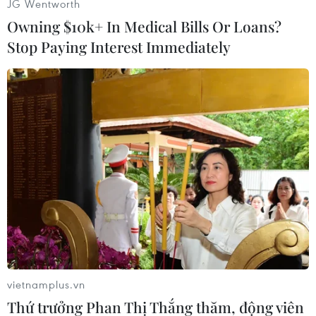
JG Wentworth
mới cho tên lửa không gian.
Owning $10k+ In Medical Bills Or Loans?
Hãy theo dõi bản tin podcast thế giới mỗi ngày
Stop Paying Interest Immediately
trên VietnamPlus để luôn nắm bắt kịp thời các
chuyển động quốc tế quan trọng nhất./.
Viết Thành
(Vietnam+)
vietnamplus.vn
Thứ trưởng Phan Thị Thắng thăm, động viên