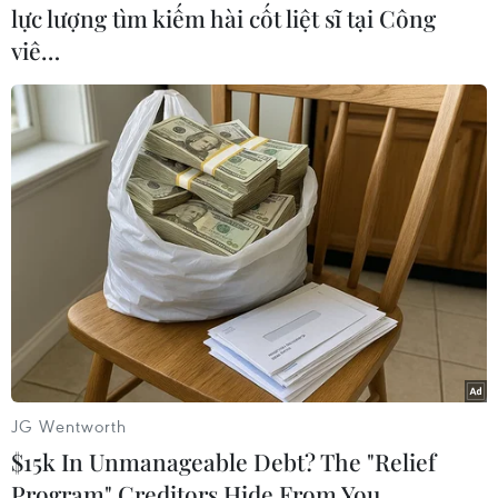
lực lượng tìm kiếm hài cốt liệt sĩ tại Công
viê…
#Mỹ
#Trump
#Donald Trump
#Tổng thống Mỹ
#Tổng thống Mỹ Donald Trump
#ma tuý
#buôn ma túy
#tàu nghi buôn ma túy
#Chống buôn ma túy lớn
#Chiến dịch chống buôn lậu ma túy
#Tàu buôn ma túy
#Chống buôn ma túy quốc tế
#bắt giữ đối tượng buôn bán ma túy
#điểm trung chuyển buôn bán ma túy
#Trùm buôn bán ma túy
#tội phạm buôn ma túy
JG Wentworth
#Triều Tiên
#hạt nhân
$15k In Unmanageable Debt? The "Relief
Program" Creditors Hide From You