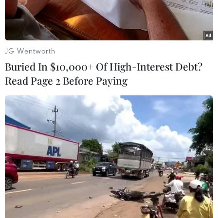
khi Mỹ mở chiến dịch tấn
công tàu nghi buôn ma túy
JG Wentworth
Viết Thành
Buried In $10,000+ Of High-Interest Debt?
04/06/2026 15:26
Read Page 2 Before Paying
Theo dõi VietnamPlus
Ngày 3/6, quân đội Mỹ tiếp tục tiến hành không
kích nhằm vào một tàu bị nghi tham gia hoạt động
vận chuyển ma túy trên khu vực phía Đông Thái
Bình Dương, khiến 2 người trên tàu thiệt mạng.
Chào mừng quý độc giả và thính giả đến với