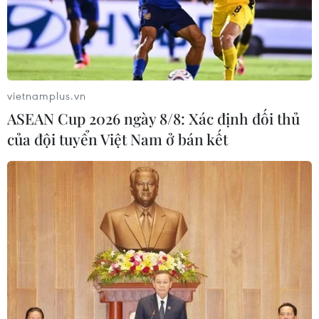
Viện kiểm sát truy tố Shark
Iran phủ nhận tuyên bố
Bình về tội rửa tiền 320 tỷ
của ông Trump về đề nghị
đồng
dừng không kích
03/08/2026 04:36
02/08/2026 15:55
vietnamplus.vn
ASEAN Cup 2026 ngày 8/8: Xác định đối thủ
của đội tuyển Việt Nam ở bán kết
Ukraine tung đòn tập kích
Sân vận động ‘lớn nhất thế
hàng trăm UAV đánh thẳng
giới’ tại Hà Nội chính thức
vào loạt tỉnh thành Nga
mang tên VinFast
02/08/2026 15:54
31/07/2026 06:06