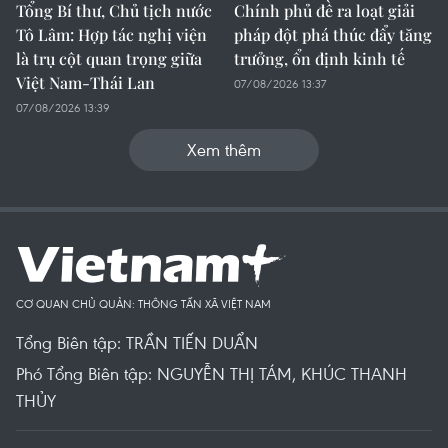
Tổng Bí thư, Chủ tịch nước
Chính phủ đề ra loạt giải
Tô Lâm: Hợp tác nghị viện
pháp đột phá thúc đẩy tăng
là trụ cột quan trọng giữa
trưởng, ổn định kinh tế
Việt Nam-Thái Lan
07/08/2026 13:37
07/08/2026 13:39
Xem thêm
CƠ QUAN CHỦ QUẢN: THÔNG TẤN XÃ VIỆT NAM
Tổng Biên tập: TRẦN TIẾN DUẨN
Phó Tổng Biên tập: NGUYỄN THỊ TÁM, KHÚC THANH
THỦY