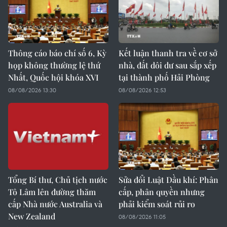
Thông cáo báo chí số 6, Kỳ
Kết luận thanh tra về cơ sở
họp không thường lệ thứ
nhà, đất dôi dư sau sắp xếp
Nhất, Quốc hội khóa XVI
tại thành phố Hải Phòng
08/08/2026 13:30
08/08/2026 12:53
Tổng Bí thư, Chủ tịch nước
Sửa đổi Luật Dầu khí: Phân
Tô Lâm lên đường thăm
cấp, phân quyền nhưng
cấp Nhà nước Australia và
phải kiểm soát rủi ro
New Zealand
08/08/2026 11:05