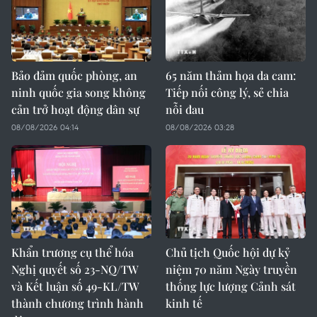
Bảo đảm quốc phòng, an
65 năm thảm họa da cam:
ninh quốc gia song không
Tiếp nối công lý, sẻ chia
cản trở hoạt động dân sự
nỗi đau
08/08/2026 04:14
08/08/2026 03:28
Khẩn trương cụ thể hóa
Chủ tịch Quốc hội dự kỷ
Nghị quyết số 23-NQ/TW
niệm 70 năm Ngày truyền
và Kết luận số 49-KL/TW
thống lực lượng Cảnh sát
thành chương trình hành
kinh tế