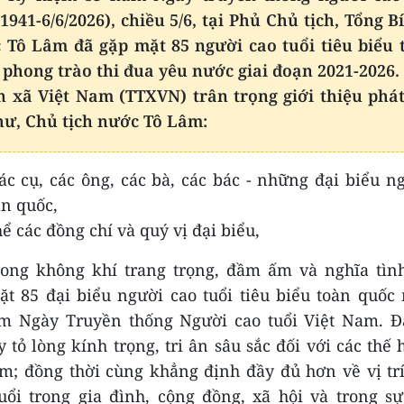
1941-6/6/2026), chiều 5/6, tại Phủ Chủ tịch, Tổng B
c Tô Lâm đã gặp mặt 85 người cao tuổi tiêu biểu 
 phong trào thi đua yêu nước giai đoạn 2021-2026.
n xã Việt Nam (TTXVN) trân trọng giới thiệu phát
hư, Chủ tịch nước Tô Lâm:
ác cụ, các ông, các bà, các bác - những đại biểu ng
àn quốc,
ể các đồng chí và quý vị đại biểu,
ong không khí trang trọng, đầm ấm và nghĩa tình,
t 85 đại biểu người cao tuổi tiêu biểu toàn quốc
m Ngày Truyền thống Người cao tuổi Việt Nam. Đâ
 tỏ lòng kính trọng, tri ân sâu sắc đối với các thế
am; đồng thời cùng khẳng định đầy đủ hơn về vị trí,
uổi trong gia đình, cộng đồng, xã hội và trong s