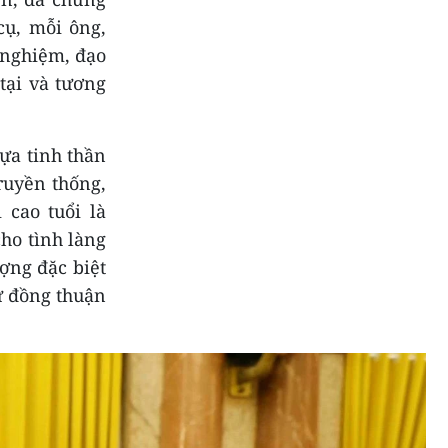
cụ, mỗi ông,
h nghiệm, đạo
 tại và tương
tựa tinh thần
ruyền thống,
 cao tuổi là
cho tình làng
ượng đặc biệt
ự đồng thuận