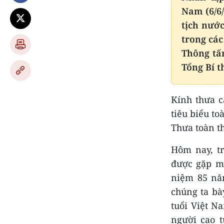
Nam (6/6/
tịch nướ
trong các
Thông tấ
Tổng Bí t
Kính thưa c
tiêu biểu to
Thưa toàn th
Hôm nay, tr
được gặp mặ
niệm 85 nă
chúng ta bày
tuổi Việt N
người cao t