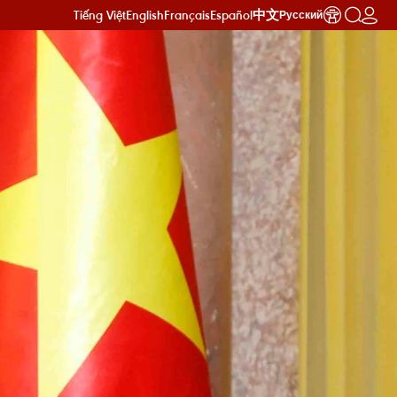
Tiếng Việt
English
Français
Español
中文
Русский