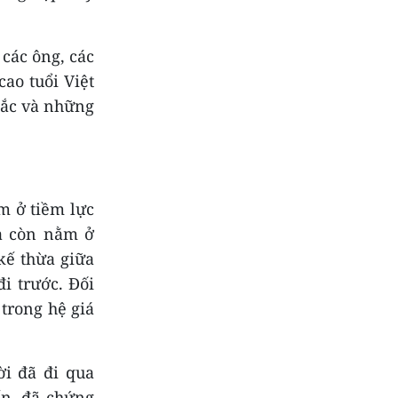
 các ông, các
cao tuổi Việt
sắc và những
m ở tiềm lực
mà còn nằm ở
 kế thừa giữa
i trước. Đối
 trong hệ giá
ời đã đi qua
ến, đã chứng