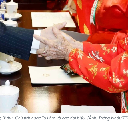
 Bí thư, Chủ tịch nước Tô Lâm và các đại biểu. (Ảnh: Thống Nhất/T