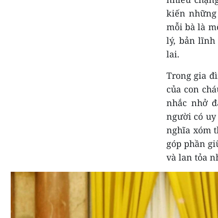
kiến những 
mỗi bà là mộ
lý, bản lĩnh
lai.
Trong gia đì
của con chá
nhắc nhở đạ
người có uy 
nghĩa xóm th
góp phần gi
và lan tỏa n