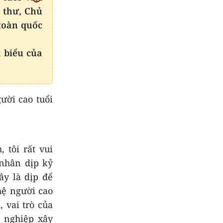
í thư, Chủ
toàn quốc
 biểu của
ười cao tuổi
 tôi rất vui
 nhân dịp kỷ
y là dịp để
 hệ người cao
 vai trò của
ự nghiệp xây