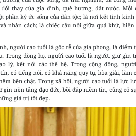
đổi thay của gia đình, quê hương, đất nước. Mỗi 
t phần ký ức sống của dân tộc; là nơi kết tinh kin
 và nhân cách; là chiếc cầu nối giữa quá khứ, hiện
nh, người cao tuổi là gốc rễ của gia phong, là điểm 
u. Trong dòng họ, người cao tuổi là người giữ gìn t
o lý, kết nối các thế hệ. Trong cộng đồng, người
tín, có tiếng nói, có khả năng quy tụ, hòa giải, làm 
êm bền chặt. Trong xã hội, người cao tuổi là lực l
ữ gìn nền tảng đạo đức, bồi đắp niềm tin, củng cố s
hững giá trị tốt đẹp.