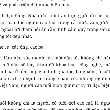
 và phát triển đất nước hiện nay.
h đạo Đảng, Nhà nước, tôi trân trọng gửi tới các cụ,
 tới toàn thể người cao tuổi trong cả nước và người 
ngoài lời thăm hỏi ân cần, tình cảm quý trọng sâu 
g tốt đẹp nhất.
c cụ, các ông, các bà,
rị làm nên sức mạnh của một dân tộc không chỉ nằ
y mô dân số hay trình độ khoa học, công nghệ, 
n hóa, ở nền nếp gia đình, gia tộc, làng xóm, ở sự
và ở cách xã hội trân trọng, chăm sóc những người đ
Việt Nam, người cao tuổi luôn giữ một vị trí đặc biệt
uổi không chỉ là người có tuổi đời cao mà là ngư
 đường của cuộc sống, đã trải nghiệm, đã cống hi