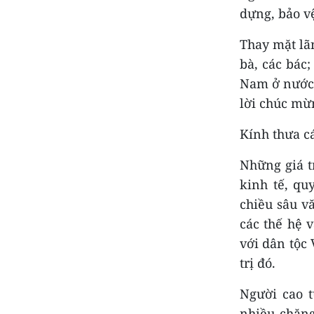
dựng, bảo vệ
Thay mặt lãn
bà, các bác;
Nam ở nước 
lời chúc mừn
Kính thưa cá
Những giá t
kinh tế, qu
chiều sâu vă
các thế hệ 
với dân tộc 
trị đó.
Người cao t
nhiều chặng