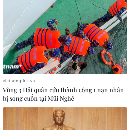
TIN CÙNG CHUYÊN MỤC
Phát huy giá trị văn hóa, khơi dậy
nguồn lực phát triển từ các địa
phương
09/08/2026 05:48
Xây dựng hành lang pháp lý để tháo
gỡ điểm nghẽn, đưa công nghiệp văn
hóa phát triển
vietnamplus.vn
09/08/2026 05:26
Vùng 3 Hải quân cứu thành công 1 nạn nhân
bị sóng cuốn tại Mũi Nghê
Ca sỹ Phùng Khánh Linh và hành
trình từ cô đơn đến 'Giữa một vạn
người'
09/08/2026 01:42