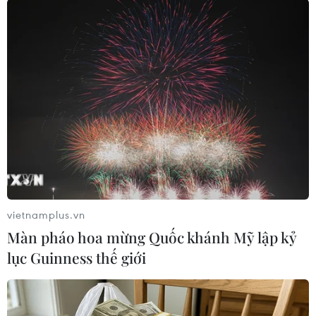
Trưng bày Hoàng Sa đã tiếp nhận.
Bên cạnh những tư liệu cổ, mạch nối chủ quyền
từ quá khứ đến hiện tại còn được thể hiện qua
các hiện vật mang tính biểu tượng cao. Đại diện
Lữ đoàn 161 thuộc Bộ Tư lệnh Vùng 3 Hải quân
đã trao tặng Nhà Trưng bày mẫu nước biển
Hoàng Sa và lá cờ Tổ quốc có chữ ký của các cán
bộ, chiến sĩ đang ngày đêm làm nhiệm vụ.
vietnamplus.vn
Màn pháo hoa mừng Quốc khánh Mỹ lập kỷ
lục Guinness thế giới