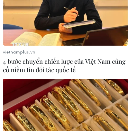
09/01/2026 09:12
Người Phát ngôn Bộ Ngoại giao khẳng định Việt Nam
có đầy đủ chứng cứ lịch sử và cơ sở pháp lý để khẳng
định chủ quyền của Việt Nam đối với quần đảo Hoàng
Sa phù hợp với luật pháp quốc tế.
vietnamplus.vn
4 bước chuyển chiến lược của Việt Nam củng
cố niềm tin đối tác quốc tế