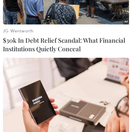
quyền biển đảo.
JG Wentworth
$30k In Debt Relief Scandal: What Financial
Institutions Quietly Conceal
Ông Mai Văn Khôi đại diện Tộc Mai Văn hiến tặng 07 sắc bằng
liên quan đến thủy quân triều Nguyễn cho Nhà Trưng bày
Hoàng Sa. (Ảnh: Thanh Phong/Vietnam+)
Sáng 5/6, tại Nhà Trưng bày Hoàng Sa (thành