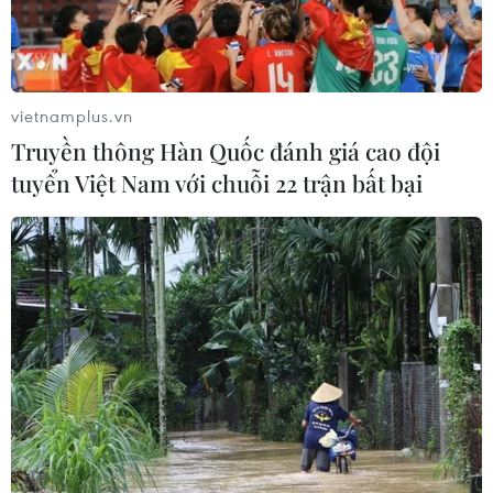
vietnamplus.vn
Truyền thông Hàn Quốc đánh giá cao đội
tuyển Việt Nam với chuỗi 22 trận bất bại
#Bảo vệ chủ quyền biển đảo
#Lịch sử thủy quân triều Nguyễn
#Di sản văn hóa biển đảo
#Chương trình giao lưu tuổi trẻ
#Tư liệu cổ về Hoàng Sa
#Ý nghĩa lễ tiếp nhận sắc bằng
#Giá trị biểu tượng hiện vật
#Nâng cao trách nhiệm bảo vệ biển đảo
#Hành trình lịch sử và chủ quyền
#Hoạt động tuyên truyền biển đảo
TP. Đà Nẵng