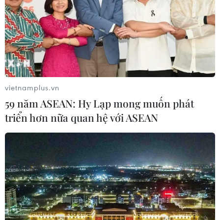
CƠ QUAN CHỦ QUẢN: THÔNG TẤN XÃ VIỆT NAM
Tổng Biên tập: TRẦN TIẾN DUẨN
Phó Tổng Biên tập: NGUYỄN THỊ TÁM, KHÚC THANH
vietnamplus.vn
THỦY
59 năm ASEAN: Hy Lạp mong muốn phát
triển hơn nữa quan hệ với ASEAN
Sở hữu trí tuệ
Quy định sử dụng
RSS
Hỗ trợ
Ngôn ngữ
TTXVN
Dịch vụ tin
Quảng cáo
Liên hệ