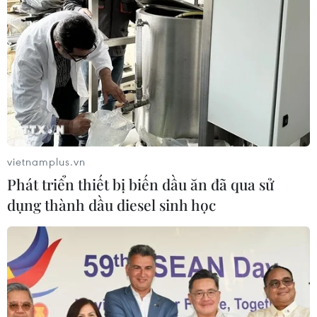
06/08/2026 04:25
Quảng Trị bảo tồn di tích và hệ thống
mạch nước ngầm ở 14 giếng cổ xã
Cồn Tiên
06/08/2026 03:01
vietnamplus.vn
Phát động Cuộc thi Sáng tạo Video
Phát triển thiết bị biến dầu ăn đã qua sử
2026 cho công dân Pháp ngữ
dụng thành dầu diesel sinh học
06/08/2026 02:29
Xem thêm