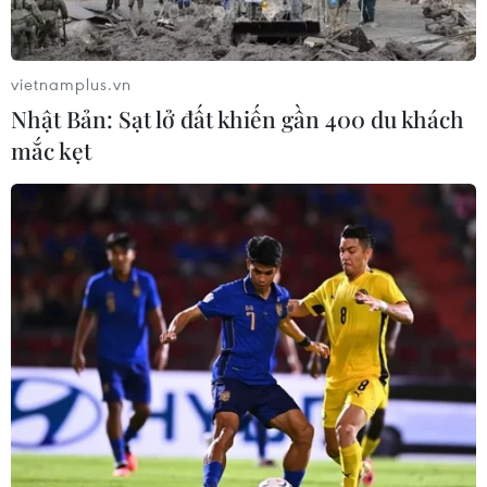
vietnamplus.vn
Nhật Bản: Sạt lở đất khiến gần 400 du khách
mắc kẹt