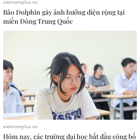
vietnamplus.vn
Gieo mầm tình yêu biển, đảo nơi miền châu thổ
Bão Dolphin gây ảnh hưởng diện rộng tại
sông Hồng
miền Đông Trung Quốc
Đề xuất luật hóa việc thiết lập hành lang không
gian, tầm nhìn hướng biển
TIN LIÊN QUAN
vietnamplus.vn
Hôm nay, các trường đại học bắt đầu công bố