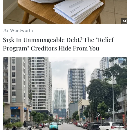
trong cuộc tái cấu trúc đô thị lớn chưa từng có.
JG Wentworth
$15k In Unmanageable Debt? The "Relief
Program" Creditors Hide From You
Hồ Hoàn Kiếm. (Ảnh: Huy Hùng/TTXVN)
Tại kỳ họp Hội đồng nhân dân thành phố Hà Nội
vừa qua, một quyết sách lịch sử đã được thông
trong Quy hoạch tổng thể Thủ đô. Theo đó, trong
giai đoạn 2026-2045, Hà Nội đề xuất di dời