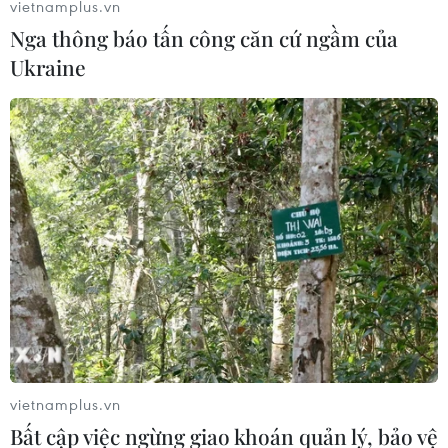
vietnamplus.vn
Nga thông báo tấn công căn cứ ngầm của
Ukraine
Phố cổ Hà Nội. (Ảnh: Bảo Ngọc/TTXVN)
Nhà văn Nguyễn Ngọc Tiến:
Đây là một giai
đoạn có rất nhiều thay đổi của Hà Nội - từ hành
chính, xã hội, con người đến lối sống. Đó chính
là cơ hội để người viết sách bày tỏ quan điểm,
chính kiến và ghi chép lại những gì đang diễn
vietnamplus.vn
ra, để sau này trở thành cứ liệu lịch sử tốt.
Bất cập việc ngừng giao khoán quản lý, bảo vệ