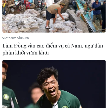
bảo đời sống tinh thần của người dân
Quốc hội khóa XVI: Đặt nền tảng chiến lược từ
công tác nhân sự cấp cao
Triển khai Nghị quyết 80: Đề xuất một số cơ chế,
chính sách phát triển văn hóa
vietnamplus.vn
Lâm Đồng vào cao điểm vụ cá Nam, ngư dân
phấn khởi vươn khơi
TIN LIÊN QUAN