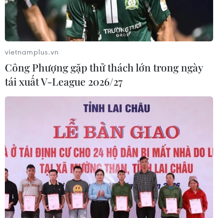
vietnamplus.vn
Công Phượng gặp thử thách lớn trong ngày
tái xuất V-League 2026/27
Hà Nội thông qua quy hoạch 100
năm, lấy sông Hồng làm trung tâm
17/05/2026 13:15
Hà Nội định hướng trở thành siêu đô thị bền vững,
thông minh và kết nối toàn cầu, phát triển theo cấu trúc
“đa tầng - đa lớp - đa cực - đa trung tâm,” lấy sông
Hồng làm trục cảnh quan chủ đạo.