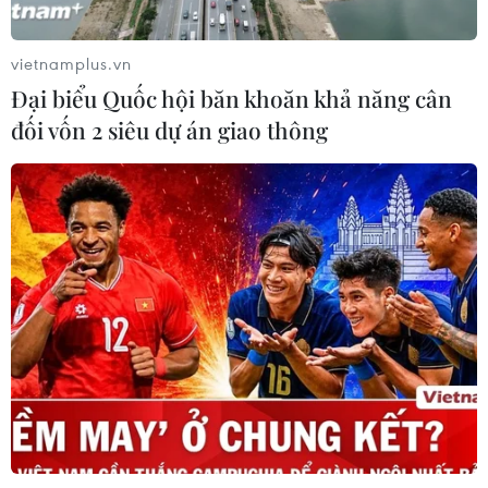
TIN CÙNG CHUYÊN MỤC
Buổi hòa nhạc kéo dài 639 năm vừa
vietnamplus.vn
mới hoàn thành 4% hành trình
Đại biểu Quốc hội băn khoăn khả năng cân
06/08/2026 11:54
đối vốn 2 siêu dự án giao thông
Dự thảo Luật Kiến trúc: Bổ sung quy
định nhận diện bản sắc văn hóa dân
tộc
06/08/2026 11:29
Khởi động xét chọn Doanh nghiệp
đạt chuẩn văn hóa kinh doanh Việt
Nam 2026
06/08/2026 10:42