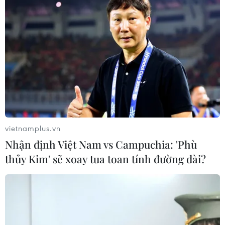
vietnamplus.vn
#Quy hoạch đô thị dài hạn
Nhận định Việt Nam vs Campuchia: 'Phù
#Bảo tồn giá trị văn hóa phi vật thể
thủy Kim' sẽ xoay tua toan tính đường dài?
#Dịch chuyển dân cư Hà Nội
#Phát triển khu đô thị mới
#Giữ gìn bản sắc truyền thống
#Chính sách nhà cho thuê
#Học hỏi kinh nghiệm quốc tế
#Thay đổi trong lối sống Hà Nội
#Ghi chép ký ức lịch sử