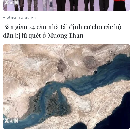
vietnamplus.vn
Bàn giao 24 căn nhà tái định cư cho các hộ
dân bị lũ quét ở Mường Than
Hà Nội lên kế hoạch phát triển du lịch
đường sông giai đoạn 2026-2030
26/05/2026 06:03
Du lịch đường sông của Hà Nội trong giai đoạn 2026-
2030 được lên kế hoạch phát triển nhằm đồng hành với
giai đoạn mới của Quy hoạch Thủ đô, quy hoạch trục