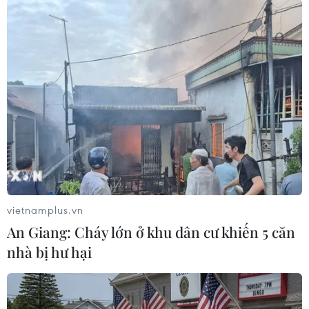
những khu đô thị xây từ bản vẽ?
Nhà văn Nguyễn Ngọc Tiến:
Đây là một vấn đề
lớn, đòi hỏi sự kết hợp giữa thành phố với các
chủ đầu tư dự án. Hiện nay, phần lớn các khu
dân cư đều hình thành thông qua các dự án khu
đô thị mới. Bản thân các khu đô thị mới cũng đã
tích hợp một số hạ tầng xã hội như trường học,
phòng khám bệnh, một vài nơi có rạp chiếu
phim.
vietnamplus.vn
An Giang: Cháy lớn ở khu dân cư khiến 5 căn
nhà bị hư hại