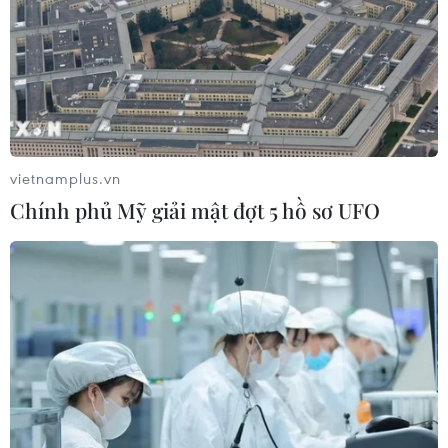
Ninh
07/08/2026 08:33
Canh tác biển - động lực mới cho
kinh tế biển Việt Nam
07/08/2026 08:14
vietnamplus.vn
Chính phủ Mỹ giải mật đợt 5 hồ sơ UFO
Xem thêm
CƠ QUAN CHỦ QUẢN: THÔNG TẤN XÃ VIỆT NAM