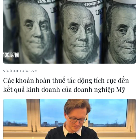
triển ngành hàng không dân dụng
09/08/2026 05:12
Giá gạo Việt Nam đi ngược xu hướng
với các nước xuất khẩu lớn
09/08/2026 04:23
vietnamplus.vn
Các khoản hoàn thuế tác động tích cực đến
Vận tải biển toàn cầu tăng mạnh bất
kết quả kinh doanh của doanh nghiệp Mỹ
chấp căng thẳng địa chính trị
09/08/2026 02:06
Canada chạy đua đạt thỏa thuận
trước khi thuế quan mới của Mỹ có