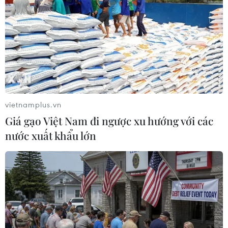
vietnamplus.vn
Giá gạo Việt Nam đi ngược xu hướng với các
nước xuất khẩu lớn
Sản xuất công nghiệp trong năm tháng
tăng 9,1%, mức cao nhất trong bốn năm
qua