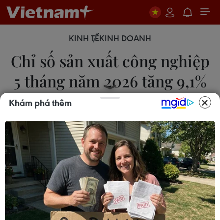
KINH TẾ
KINH DOANH
Chỉ số sản xuất công nghiệp
5 tháng năm 2026 tăng 9,1%
Khám phá thêm
05/06/2026 04:29
Chỉ số sản xuất ngành chế biến, chế tạo tăng
9,5%; ngành khai khoáng tăng 5,5%; ngành sản
xuất và phân phối điện tăng 7,6% và ngành cung
cấp nước, hoạt động quản lý và xử lý rác thải tăng
9,5%.