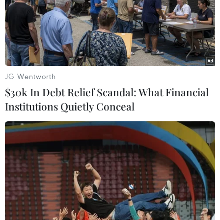
03/06/2026 04:21
Chỉ số sản xuất toàn ngành công nghiệp năm tháng của
năm 2026 tăng 9,1%, ghi nhận mức tăng trưởng cùng
kỳ cao nhất trong vòng bốn năm trở lại đây.
JG Wentworth
$30k In Debt Relief Scandal: What Financial
Institutions Quietly Conceal