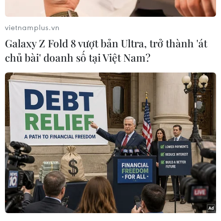
vietnamplus.vn
Galaxy Z Fold 8 vượt bản Ultra, trở thành 'át
chủ bài' doanh số tại Việt Nam?
Trong 5 tháng năm 2026, chỉ số sản xuất toàn
ngành công nghiệp tăng 9,1% so với cùng kỳ
năm trước.
Trong số đó, ngành chế biến, chế tạo tăng 9,5%;
ngành khai khoáng tăng 5,5%; ngành sản xuất