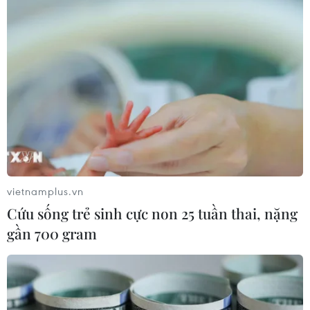
vietnamplus.vn
Cứu sống trẻ sinh cực non 25 tuần thai, nặng
gần 700 gram
TIN CÙNG CHUYÊN MỤC
Trung Quốc công bố kế hoạch phát