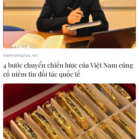
hiệu lực
09/08/2026 02:03
Khoa học công nghệ sẽ trở thành
động lực mới của quan hệ Việt Nam-
Australia
vietnamplus.vn
09/08/2026 02:01
4 bước chuyển chiến lược của Việt Nam củng
cố niềm tin đối tác quốc tế
Thị trường vaccine thế giới chuyển
hướng sang người cao tuổi
08/08/2026 15:01
Chuyên gia Nhật Bản nói Việt Nam
nên ưu tiên sản xuất và đóng gói chip