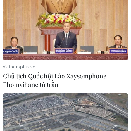
đầu tư sang tổ chức chuỗi giá trị
07/08/2026 11:18
Có 50 cơ sở kiểm nghiệm được GACC
chấp nhận phục vụ xuất khẩu mít,
sầu riêng
07/08/2026 10:27
vietnamplus.vn
Chủ tịch Quốc hội Lào Xaysomphone
Giá dầu tăng trước những lo ngại về
Phomvihane từ trần
kế hoạch mở lại Eo biển Hormuz
07/08/2026 08:58
Nhà đầu tư Anh đề xuất siêu dự án Tổ
hợp cảng biển 18 tỷ USD tại Quảng