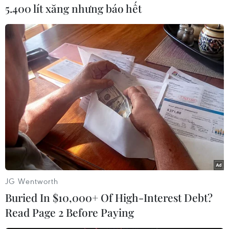
5.400 lít xăng nhưng báo hết
#Chỉ số sản xuất công nghiệp
#ngành chế biến
#chế tạo
#khai khoáng
TP. Hà Nội
Theo dõi VietnamPlus
TIN LIÊN QUAN
JG Wentworth
Buried In $10,000+ Of High-Interest Debt?
Read Page 2 Before Paying