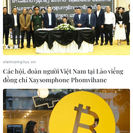
vietnamplus.vn
Các hội, đoàn người Việt Nam tại Lào viếng
đồng chí Xaysomphone Phomvihane