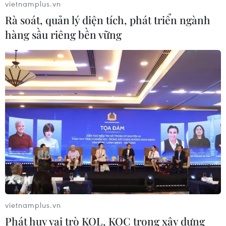
vietnamplus.vn
Rà soát, quản lý diện tích, phát triển ngành
hàng sầu riêng bền vững
Mỹ hợp tác với một số nước áp dụng "miễn
thuế kỹ thuật số"
06/05/2026 09:41
Washington đã tự chuẩn bị một phương án thay thế với
nội dung Mỹ và một số quốc gia thành viên Tổ chức
Thương mại Thế giới sẽ quyết định không áp thuế đối
với các sản phẩm kỹ thuật số.
vietnamplus.vn
Phát huy vai trò KOL, KOC trong xây dựng