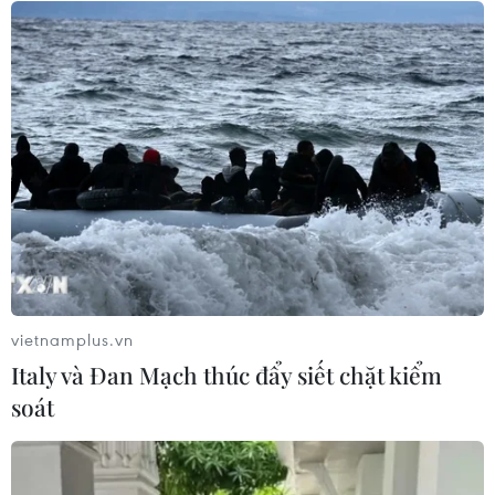
Trái cây Việt Nam còn nhiều dư địa
tại Thổ Nhĩ Kỳ
10/08/2026 09:44
Thị trường vàng “án binh” chờ đợi số
liệu lạm phát của Mỹ
10/08/2026 09:16
vietnamplus.vn
Từ 15/9, cấp giấy phép kinh doanh
Italy và Đan Mạch thúc đẩy siết chặt kiểm
vận tải trực tuyến trên Cổng Dịch vụ
soát
công
10/08/2026 05:56