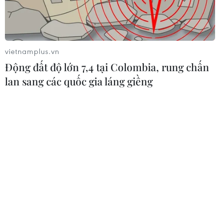
vietnamplus.vn
Động đất độ lớn 7,4 tại Colombia, rung chấn
lan sang các quốc gia láng giềng
Cảng hàng hóa ở Thiruvananthapuram, Ấn Độ. (Ảnh:
ANI/TTXVN)
Quan hệ thương mại Ấn Độ-Mỹ đối mặt sức ép
mới sau khi Văn phòng Đại diện Thương mại
Mỹ (USTR) công bố kết luận trong 60 cuộc điều
tra theo Mục 301 của Đạo luật Thương mại Mỹ
năm 1974, đồng thời đề xuất áp thuế bổ sung