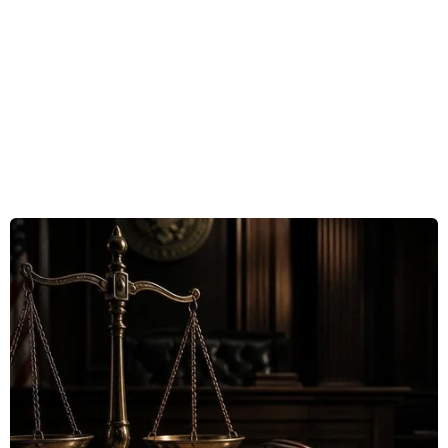
đối với hàng nhập khẩu từ các nền kinh tế được
Mỹ cho là chưa ngăn chặn hiệu quả hàng hóa
sản xuất bằng lao động cưỡng bức.
Theo USTR, cơ quan này đánh giá các chính
sách và thực tiễn của 60 nền kinh tế là “bất hợp
lý” và gây cản trở thương mại Mỹ do không ban
hành hoặc không thực thi hiệu quả lệnh cấm
nhập khẩu hàng hóa sản xuất bằng lao động
cưỡng bức.
Trên cơ sở đó, USTR đề xuất áp thuế bổ sung
12,5% đối với các nền kinh tế chưa có cơ chế
cấm nhập khẩu phù hợp; trong khi nhóm đã có,
đã cam kết hoặc đã triển khai một phần cơ chế
này có thể chịu mức thuế thấp hơn, khoảng
10%.