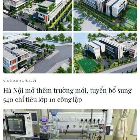
vietnamplus.vn
#Thuế quan
#Mỹ-Ấn Độ
#Thương mại
Ấn Độ
Hà Nội mở thêm trường mới, tuyển bổ sung
Mỹ
540 chỉ tiêu lớp 10 công lập
Theo dõi VietnamPlus