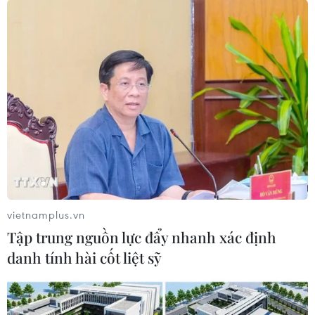
Mỹ chính thức áp thuế
50% đối với hàng hóa Ấn
Độ
Quyết định áp thuế 50% có thể
khiến kim ngạch xuất khẩu của
Ấn Độ sang Mỹ giảm mạnh từ
mức 86,5 tỷ USD trong năm nay
xuống còn khoảng 50 tỷ USD vào
năm 2026.
vietnamplus.vn
Tập trung nguồn lực đẩy nhanh xác định
(TTXVN/Vietnam+)
danh tính hài cốt liệt sỹ