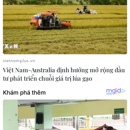
Giá vàng ngày 10/8: Bảng giá tại các
công ty vàng bạc đá quý
10/08/2026 02:06
Giá dầu tiếp tục leo thang khi rủi ro
gián đoạn nguồn cung gia tăng
10/08/2026 02:03
vietnamplus.vn
Việt Nam-Australia định hướng mở rộng đầu
tư phát triển chuỗi giá trị lúa gạo
Giá vàng đi ngang trong phiên giao
dịch đầu tuần
10/08/2026 02:02
Hàn Quốc và Đài Loan lần đầu tiên