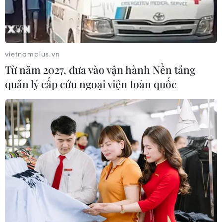
vietnamplus.vn
Từ năm 2027, đưa vào vận hành Nền tảng
quản lý cấp cứu ngoại viện toàn quốc
TIN CÙNG CHUYÊN MỤC
Trung Quốc áp thuế chống bán phá
giá tạm thời với hồ đào Mỹ, Mexico
10/08/2026 15:26
Các hãng dược toàn cầu đổ hàng
trăm tỷ USD để mở rộng hoạt động