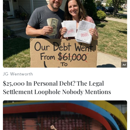
Hoa Kỳ cũng đang khá chậm. Theo số liệu của
Hoa Kỳ, trong quý I/2026, nhập khẩu tôm của
nước này giảm 11%, riêng tháng 3 đã giảm tới
19% so với cùng kỳ.
Diễn biến này cho thấy nhu cầu tiêu thụ khó
phục hồi trước áp lực giá và chi phí tăng cao,
khiến nhà nhập khẩu Hoa Kỳ tiếp tục thận trọng
hơn với các đơn hàng tôm.
JG Wentworth
“Trong bối cảnh đó, doanh nghiệp Việt Nam khó
$25,000 In Personal Debt? The Legal
có lợi thế nếu chỉ cạnh tranh bằng giá. Hướng
Settlement Loophole Nobody Mentions
đi phù hợp hơn là tập trung vào sản phẩm giá
trị gia tăng và các phân khúc mà Việt Nam có
thế mạnh về chất lượng, chế biến và độ ổn
định,” bà Lê Hằng khuyến nghị.