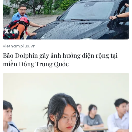
rủi ro trong thời gian tới.
vietnamplus.vn
Bão Dolphin gây ảnh hưởng diện rộng tại
miền Đông Trung Quốc
Phân loại, chế biến sản phẩm cá ngừ đại dương xuất khẩu.
(Ảnh: Vũ Sinh/TTXVN)
Nhìn từ hai diễn biến lớn nhất trên, các chuyên
gia nhận định, thị trường Hoa Kỳ không hẳn đã