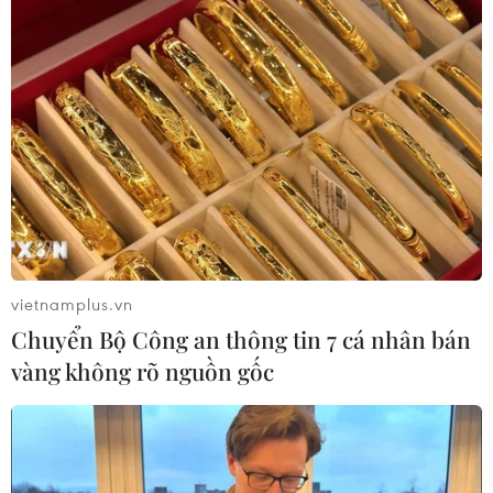
#Thủy sản Việt Nam
#Xuất khẩu thủy sản
#Hoa Kỳ
#Thị phần
Mỹ
Theo dõi VietnamPlus
vietnamplus.vn
Chuyển Bộ Công an thông tin 7 cá nhân bán
vàng không rõ nguồn gốc
TIN LIÊN QUAN