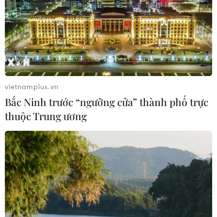
06/08/2026 01:54
Giá dầu thô biến động nhẹ khi triển
vọng đàm phán Trung Đông vẫn khó
đoán
vietnamplus.vn
06/08/2026 00:26
Bắc Ninh trước “ngưỡng cửa” thành phố trực
thuộc Trung ương
Giá vàng thế giới tăng mạnh nhất kể
từ tháng Hai
06/08/2026 00:26
Dow Jones lập đỉnh kỷ lục nhờ diễn
biến tích cực tại Trung Đông