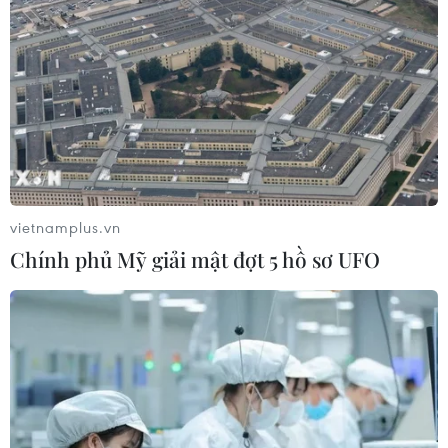
vietnamplus.vn
Chính phủ Mỹ giải mật đợt 5 hồ sơ UFO