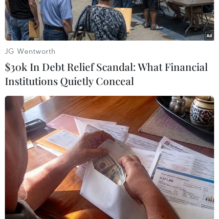
rẻ.
JG Wentworth
$30k In Debt Relief Scandal: What Financial
Institutions Quietly Conceal
Chế biến thủy sản xuất khẩu. (Ảnh: TTXVN phát)
Thị trường Hoa Kỳ đang phát đi những tín hiệu
trái ngược đối với thủy sản Việt Nam. Hoa Kỳ
vừa công nhận nghề khai thác ghẹ của Việt Nam