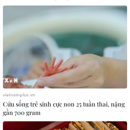
Nông sản đạt giá trị xuất khẩu
16,38 tỷ USD, tăng 6,1%; lâm sản
đạt 7,65 tỷ USD, tăng 4,5%; thủy
sản đạt 4,65 tỷ USD, tăng 10,6%
so với cùng kỳ năm trước.
(TTXVN/Vietnam+)
vietnamplus.vn
Cứu sống trẻ sinh cực non 25 tuần thai, nặng
gần 700 gram