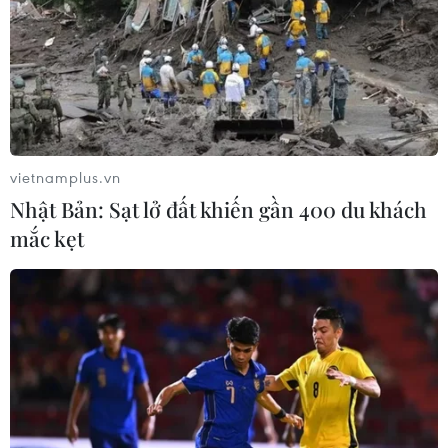
kỳ năm trước.
vietnamplus.vn
Nhật Bản: Sạt lở đất khiến gần 400 du khách
mắc kẹt
Xuất khẩu thủy sản duy trì đà tăng trưởng,
hướng mốc 12 tỷ USD
05/05/2026 01:54