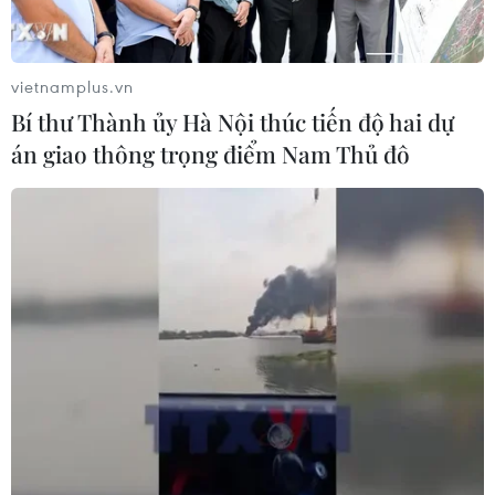
08/08/2026 15:01
vietnamplus.vn
Nông sản Việt Nam còn nhiều dư địa
Bí thư Thành ủy Hà Nội thúc tiến độ hai dự
tại thị trường Algeria
án giao thông trọng điểm Nam Thủ đô
08/08/2026 12:55
Dữ liệu việc làm Mỹ mở thêm dư địa
cho giá vàng trong tuần qua
08/08/2026 04:29
Nghệ An: OCOP đã có thương hiệu,
vì sao nông sản vẫn lo đầu ra?
08/08/2026 03:28