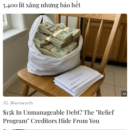
Với doanh nghiệp Việt Nam, đây là thời điểm
5.400 lít xăng nhưng báo hết
thuận lợi để chốt đơn hàng cho nửa cuối năm;
đồng thời đẩy mạnh truyền thông với khách
hàng Hoa Kỳ về tính hợp lệ của nguồn nguyên
liệu và hồ sơ khai thác.
JG Wentworth
$15k In Unmanageable Debt? The "Relief
Program" Creditors Hide From You