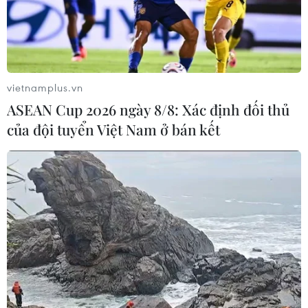
Trong các tháng tới, nếu duy trì được đà tăng trưởng và
tháo gỡ các khó khăn hiện tại, tổng kim ngạch thủy sản
cả năm 2026 có thể tăng thêm khoảng 1 tỷ USD so với
mức khoảng 11,3 tỷ USD của năm 2025.
vietnamplus.vn
ASEAN Cup 2026 ngày 8/8: Xác định đối thủ
của đội tuyển Việt Nam ở bán kết