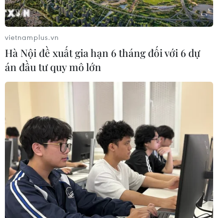
giữ một vụ vận chuyển thuốc lá điếu ngoại nhập lậu với
số lượng đặc biệt lớn.
vietnamplus.vn
Hà Nội đề xuất gia hạn 6 tháng đối với 6 dự
án đầu tư quy mô lớn
Quyết liệt phòng, chống buôn lậu thuốc lá
với phương châm “6 rõ”