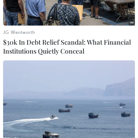
an điều tra xử lý theo quy định của pháp luật.
JG Wentworth
$30k In Debt Relief Scandal: What Financial
Institutions Quietly Conceal
Lực lượng chức năng kiểm đếm trước khi tiêu hủy thuốc lá lậu.
(Ảnh minh họa. TTXVN phát)
Ngày 2/6, Đội Quản lý thị trường số 12, Chi cục
Quản lý thị trường thành phố Hà Nội cho biết đã