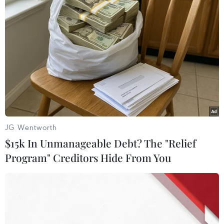
thuốc lá ngoại nhập lậu, không có
hóa đơn, chứng từ chứng minh
nguồn gốc xuất trên địa bàn biên
giới xã Đông Thành, Tây Ninh.
(TTXVN/Vietnam+)
JG Wentworth
$15k In Unmanageable Debt? The "Relief
Program" Creditors Hide From You