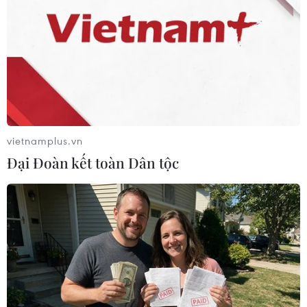
#thuốc lá lậu
#Hà Nội
#vi phạm pháp luật
TP. Hà Nội
vietnamplus.vn
Đại Đoàn kết toàn Dân tộc
Theo dõi VietnamPlus
TIN LIÊN QUAN