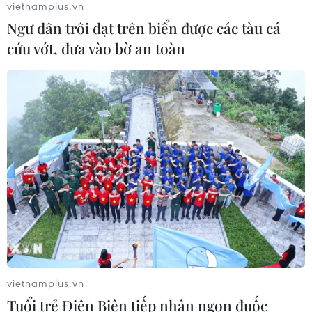
vietnamplus.vn
Ngư dân trôi dạt trên biển được các tàu cá
cứu vớt, đưa vào bờ an toàn
CƠ QUAN CHỦ QUẢN: THÔNG TẤN XÃ VIỆT NAM
Tổng Biên tập: TRẦN TIẾN DUẨN
Phó Tổng Biên tập: NGUYỄN THỊ TÁM, KHÚC THANH
THỦY
Sở hữu trí tuệ
Quy định sử dụng
RSS
Hỗ trợ
Ngôn ngữ
TTXVN
Dịch vụ tin
Quảng cáo
vietnamplus.vn
Liên hệ
Tuổi trẻ Điện Biên tiếp nhận ngọn đuốc