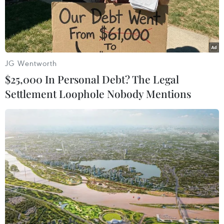
JG Wentworth
$25,000 In Personal Debt? The Legal
Settlement Loophole Nobody Mentions
Gia Lai phát hiện hơn 200.000 bao thuốc
lá điếu ngoại nhập lậu
08/04/2026 03:50
Ngày 8/4, Chi cục Quản lý thị trường tỉnh Gia Lai cho
biết lực lượng chức năng của tỉnh đã phát hiện và bắt