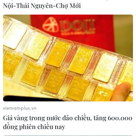
Nội-Thái Nguyên-Chợ Mới
Việt Nam-Nhật Bản thúc
đẩy hợp tác ODA, tiếp tục
triển khai các dự án mới
Đại diện JICA khẳng định sẽ tiếp
tục phối hợp chặt chẽ với Cục
Quản lý nợ và Tài chính đối ngoại
(Bộ Tài chính) để thúc đẩy xây
dựng, hoàn thiện và triển khai
hiệu quả các dự án hợp tác hai
bên.
(TTXVN/Vietnam+)
vietnamplus.vn
Giá vàng trong nước đảo chiều, tăng 600.000
đồng phiên chiều nay