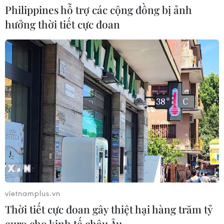
Philippines hỗ trợ các cộng đồng bị ảnh
hưởng thời tiết cực đoan
Giá vàng trong nước đi xuống, giao
dịch quanh mức 143,5 triệu đồng
10/08/2026 02:44
Giá vàng ngày 10/8: Bảng giá tại các
công ty vàng bạc đá quý
10/08/2026 02:06
Giá dầu tiếp tục leo thang khi rủi ro
gián đoạn nguồn cung gia tăng
vietnamplus.vn
10/08/2026 02:03
Thời tiết cực đoan gây thiệt hại hàng trăm tỷ
euro cho kinh tế châu Âu