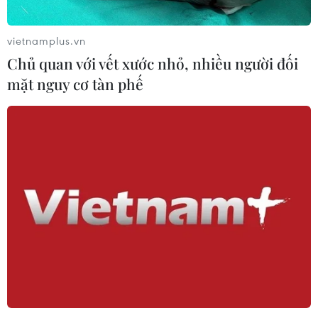
vietnamplus.vn
Chủ quan với vết xước nhỏ, nhiều người đối
mặt nguy cơ tàn phế
Gợi mở chính sách cho Việt Nam từ chiến
lược năng lượng của Nhật Bản
27/03/2026 22:06
Cách Nhật Bản ứng phó với các cú sốc năng lượng
trong ngắn hạn gợi mở những hàm ý quan trọng cho
Việt Nam trong quá trình đảm bảo an ninh năng lượng
và phát triển bền vững.