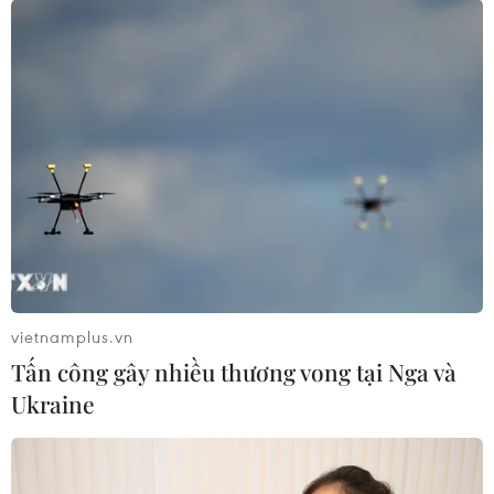
#Hưng Yên
#Nhật Bản
#hợp tác đầu tư
Hưng Yên
vietnamplus.vn
Tấn công gây nhiều thương vong tại Nga và
Ukraine
Theo dõi VietnamPlus