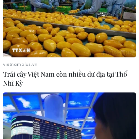
TIN LIÊN QUAN
vietnamplus.vn
Trái cây Việt Nam còn nhiều dư địa tại Thổ
Nhĩ Kỳ
Việt Nam-Nhật Bản kết nối doanh nghiệp