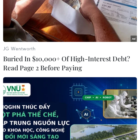
bình và thịnh vượng tại châu Á và trên thế giới.
JG Wentworth
Buried In $10,000+ Of High-Interest Debt?
Read Page 2 Before Paying
Đại diện doanh nghiệp Nhật Bản phát biểu. (Ảnh: Thế
Duyệt/TTXVN)
Với hạ tầng kết nối đồng bộ, vị trí địa chiến lược
lý tưởng, tỉnh Hưng Yên, mảnh đất giàu truyền
thống văn hóa, lịch sử, đang vươn mình mạnh