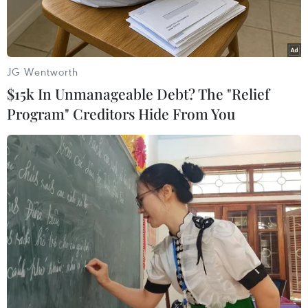
Sumitomo.
JG Wentworth
$15k In Unmanageable Debt? The "Relief
Program" Creditors Hide From You
Quang cảnh chương trình kết nối Nhật Bản-Hưng Yên. (Ảnh:
Thế Duyệt/TTXVN)
Ngày 3/6, tại Hưng Yên, Bộ Ngoại giao Việt Nam,
Đại sứ quán Nhật Bản tại Việt Nam và tỉnh
Hưng Yên phối hợp tổ chức Chương trình kết