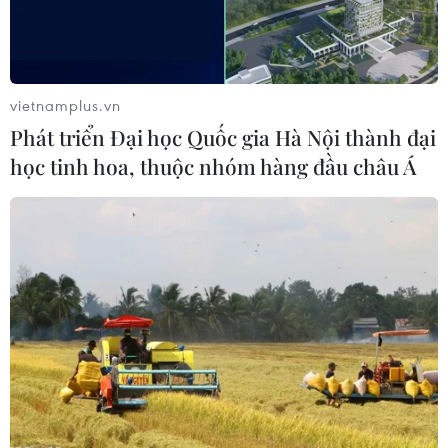
mẽ trở thành một trung tâm công nghiệp hiện
đại với dư địa hợp tác vô cùng to lớn.
Hưng Yên cũng cho thấy sức hút mạnh mẽ với
vietnamplus.vn
các doanh nghiệp Nhật Bản khi đang có 190 dự
Phát triển Đại học Quốc gia Hà Nội thành đại
án có vốn đầu tư của Nhật Bản hoạt động hiệu
học tinh hoa, thuộc nhóm hàng đầu châu Á
quả tại tỉnh, trong đó có khu công nghiệp Thăng
Long 2 của Tập đoàn Sumitomo.
Đây là một trong những dự án đầu tư khu công
nghiệp thành công nhất của doanh nghiệp Nhật
Bản tại Việt Nam. Các nhà đầu tư Nhật Bản
không chỉ đóng góp quan trọng vào ngân sách,
giải quyết việc làm mà còn thúc đẩy quá trình
chuyển dịch cơ cấu kinh tế, nâng cao trình độ
quản trị và công nghệ của địa phương.