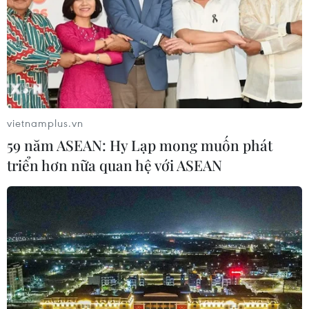
Canh tác biển - động lực mới cho
kinh tế biển Việt Nam
07/08/2026 08:14
Xem thêm
vietnamplus.vn
59 năm ASEAN: Hy Lạp mong muốn phát
triển hơn nữa quan hệ với ASEAN
CƠ QUAN CHỦ QUẢN: THÔNG TẤN XÃ VIỆT NAM
Tổng Biên tập: TRẦN TIẾN DUẨN
Phó Tổng Biên tập: NGUYỄN THỊ TÁM, KHÚC THANH
THỦY