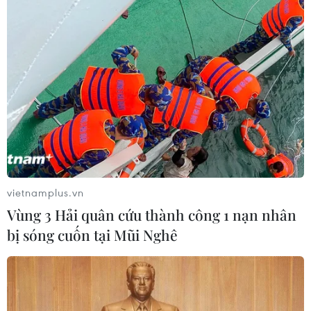
vietnamplus.vn
TIN CÙNG CHUYÊN MỤC
Vùng 3 Hải quân cứu thành công 1 nạn nhân
bị sóng cuốn tại Mũi Nghê
Trung Quốc công bố kế hoạch phát
triển ngành hàng không dân dụng
09/08/2026 05:12