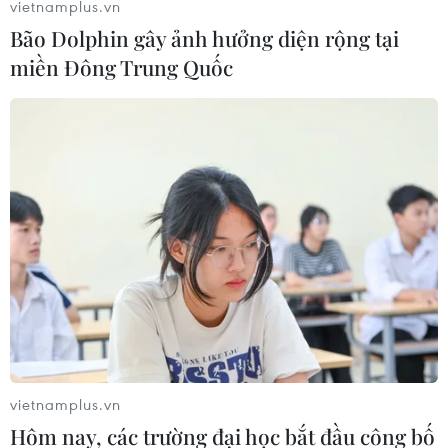
vietnamplus.vn
Bão Dolphin gây ảnh hưởng diện rộng tại
miền Đông Trung Quốc
#Kinh tế Việt Nam
#Thương mại
#Công nghiệp
Tp. Hồ Chí Minh
Theo dõi VietnamPlus
vietnamplus.vn
Hôm nay, các trường đại học bắt đầu công bố