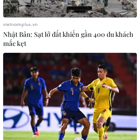
vietnamplus.vn
Nhật Bản: Sạt lở đất khiến gần 400 du khách
mắc kẹt