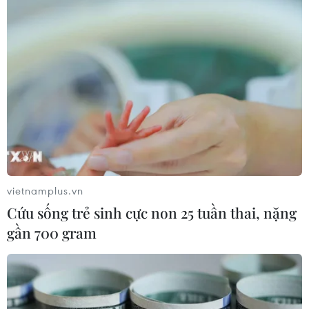
Kinh tế Việt Nam qua góc nhìn quốc tế:
Điểm sáng tăng trưởng dẻo dai của
ASEAN
03/06/2026 04:56
Tập đoàn công nghệ bất động sản IQI Global xếp Việt
Nam vào nhóm "Fabulous Five" - năm quốc gia xuất sắc
có tiềm năng định hình quỹ đạo kinh tế vĩ mô và đầu tư
của ASEAN trong hai thập kỷ tới.
vietnamplus.vn
Cứu sống trẻ sinh cực non 25 tuần thai, nặng
gần 700 gram