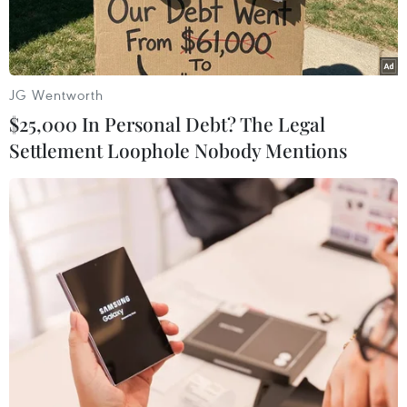
JG Wentworth
$25,000 In Personal Debt? The Legal
Settlement Loophole Nobody Mentions
Ông Sivert Skarn, Phó Chủ tịch NordCham Việt Nam, phát biểu.
(Ảnh: Mỹ Phương/TTXVN)
Ngày 3/6, tại Thành phố Hồ Chí Minh, Hiệp hội
Doanh nghiệp Bắc Âu tại Việt Nam (NordCham
Việt Nam) cùng một số đơn vị tổ chức Hội thảo