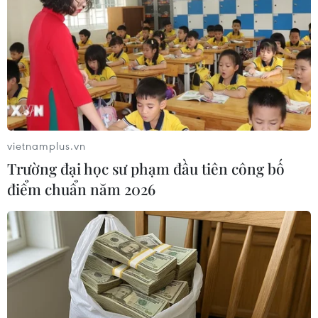
lại đây.
vietnamplus.vn
Trường đại học sư phạm đầu tiên công bố
điểm chuẩn năm 2026
TP Hồ Chí Minh: Doanh thu bán lẻ hàng
hóa tăng mạnh nhất trong vòng 1 năm