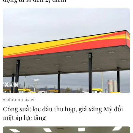
Tổng mức bán lẻ hàng
hóa và ngành dịch vụ tiêu dùng tăng
13,1% trong 7 tháng
05/08/2026 03:26
Hà Nội nằm trong
nhóm 10 thành phố hàng đầu thế
giới về ẩm thực đường phố
05/08/2026 03:11
Quan hệ Đối tác chiến
lược toàn diện Việt Nam-Thái Lan
vietnamplus.vn
04/08/2026 23:22
Công suất lọc dầu thu hẹp, giá xăng Mỹ đối
mặt áp lực tăng
Chỉ số sản xuất công