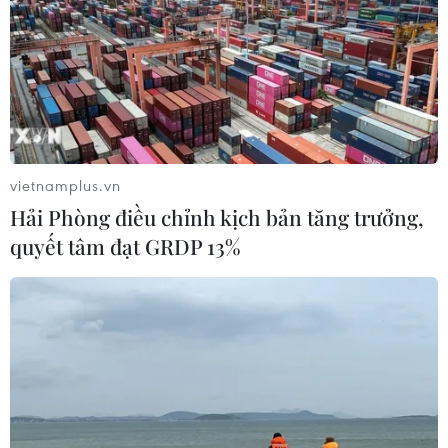
Phú Quốc dần thành hình
04/08/2026 03:40
7 tháng năm 2026: Số
doanh nghiệp thành lập mới tăng
16,9%
vietnamplus.vn
04/08/2026 03:29
Hải Phòng điều chỉnh kịch bản tăng trưởng,
quyết tâm đạt GRDP 13%
7 tháng năm 2026: 7
mặt hàng xuất khẩu trên 10 tỷ USD
03/08/2026 23:49
7 tháng năm 2026:
Tổng vốn đầu tư nước ngoài đăng ký