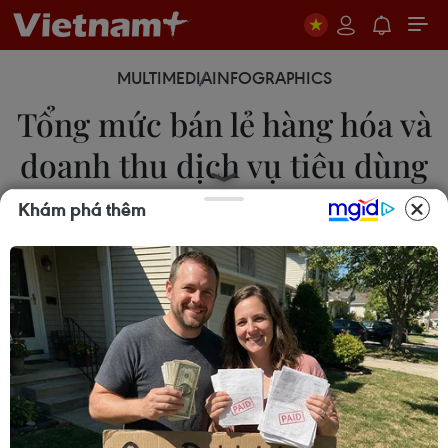
MULTIMEDIA
INFOGRAPHICS
Tổng mức bán lẻ hàng hóa và
doanh thu dịch vụ tiêu dùng
tăng 11,2%
Khám phá thêm
05/06/2026 03:31
5 tháng năm 2026, tổng mức bán lẻ hàng hóa và
doanh thu dịch vụ tiêu dùng theo giá hiện hành
ước đạt 3.185 nghìn tỷ đồng, tăng 11,2% so với
cùng kỳ năm trước.