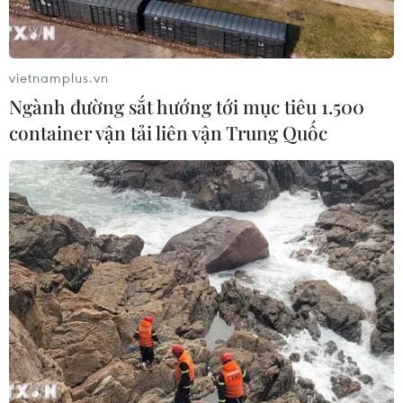
chí
03/08/2026 07:42
vietnamplus.vn
Xem thêm
Ngành đường sắt hướng tới mục tiêu 1.500
container vận tải liên vận Trung Quốc
CƠ QUAN CHỦ QUẢN: THÔNG TẤN XÃ VIỆT NAM
Tổng Biên tập: TRẦN TIẾN DUẨN
Phó Tổng Biên tập: NGUYỄN THỊ TÁM, KHÚC THANH
THỦY
Sở hữu trí tuệ
Quy định sử dụng
RSS
Hỗ trợ