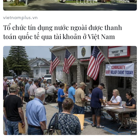
vietnamplus.vn
Tổ chức tín dụng nước ngoài được thanh
toán quốc tế qua tài khoản ở Việt Nam
5 tháng năm 2026, tổng mức bán lẻ hàng hóa và
doanh thu dịch vụ tiêu dùng theo giá hiện hành
ước đạt 3.185 nghìn tỷ đồng, tăng 11,2% so với
cùng kỳ năm trước.
Trong đó, doanh thu dịch vụ lưu trú, ăn uống