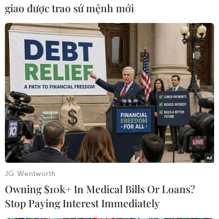
giao được trao sứ mệnh mới
#bán lẻ hàng hóa
#bán lẻ hàng hóa Việt Nam
#Tiêu dùng
Theo dõi VietnamPlus
TIN LIÊN QUAN
JG Wentworth
Owning $10k+ In Medical Bills Or Loans?
Stop Paying Interest Immediately