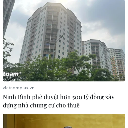
Gần 40 điểm bị sạt lở đất do mưa lớn
tại Lào Cai
05/08/2026 14:56
Bão số 3 gây gió mạnh, sóng cao trên
vùng biển phía Đông Nam
05/08/2026 14:55
vietnamplus.vn
Ninh Bình phê duyệt hơn 500 tỷ đồng xây
Thả kỳ đà hoa về rừng đặc dụng
dựng nhà chung cư cho thuê
vườn chim Bạc Liêu
05/08/2026 13:45