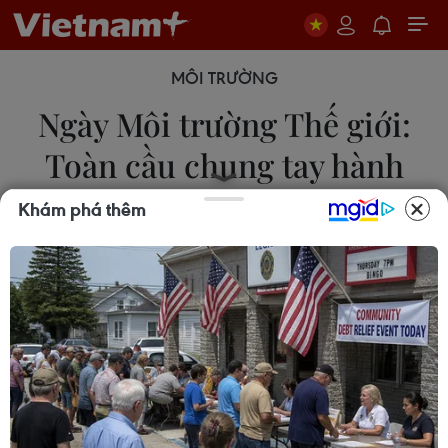
MÔI TRƯỜNG
Ngày Môi trường Thế giới:
Toàn cầu chung tay hành
động vì khí hậu
Khám phá thêm
04/06/2026 23:08
Ngày Môi trường Thế giới (5/6/2026) được
Chương trình Môi trường Liên hợp quốc (UNEP)
phát động với chủ đề “Toàn cầu chung tay hành
động vì khí hậu."