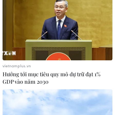
Đẩy nhanh tiến độ Nhà máy điện rác
ở Thanh Hóa trước áp lực xử lý rác
thải
05/08/2026 13:30
Bàn giao một cá thể Diều hoa Miến
Điện cho Vườn quốc gia Phong Nha-
Kẻ Bàng
vietnamplus.vn
05/08/2026 12:11
Hướng tới mục tiêu quy mô dự trữ đạt 1%
GDP vào năm 2030
Bão số 3 tiếp tục đổi hướng, di
chuyển nhanh hơn
05/08/2026 11:31