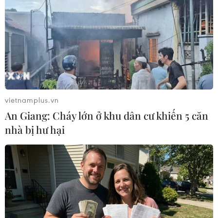
thế giới
01/06/2026 02:57
Chuỗi sự kiện truyền thông quy mô quốc gia tại tỉnh
Nghệ An nhằm lan tỏa mạnh mẽ thông điệp bảo vệ môi
trường, ứng phó biến đổi khí hậu và phát triển kinh tế
biển bền vững tới toàn xã hội.
vietnamplus.vn
An Giang: Cháy lớn ở khu dân cư khiến 5 căn
nhà bị hư hại