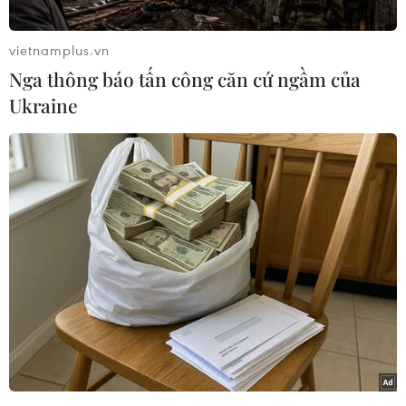
vietnamplus.vn
Nga thông báo tấn công căn cứ ngầm của
Ukraine
Trong bối cảnh các hiện tượng thời tiết diễn
biến cực đoan và thiên tai có xu hướng gia tăng,
việc thúc đẩy chuyển đổi xanh, phát triển kinh
tế tuần hoàn, nâng cao khả năng chống chịu của
hệ sinh thái và cộng đồng dân cư trở thành yêu
cầu cấp thiết.