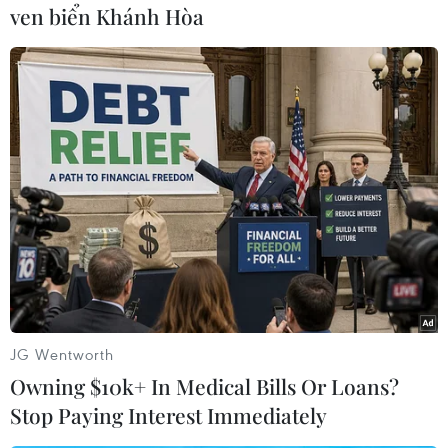
ven biển Khánh Hòa
#Ngày Môi trường Thế giới
#Chương trình Môi trường Liên hợp quốc
#Hành động vì khí hậu
JG Wentworth
Theo dõi VietnamPlus
Owning $10k+ In Medical Bills Or Loans?
Stop Paying Interest Immediately