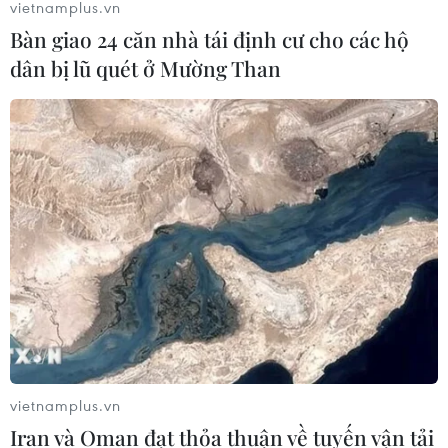
vietnamplus.vn
06/08/2026 03:03
Bàn giao 24 căn nhà tái định cư cho các hộ
dân bị lũ quét ở Mường Than
Quảng Trị ưu tiên đầu tư hoàn thiện
hệ thống xử lý nước thải cụm công
nghiệp
06/08/2026 03:03
Pháp mở các điểm tắm sông
phục vụ người dân trong mùa Hè
nắng nóng
06/08/2026 03:02
Thành phố Hồ Chí Minh triển khai 8
vietnamplus.vn
dự án trạm trung chuyển rác công
Iran và Oman đạt thỏa thuận về tuyến vận tải