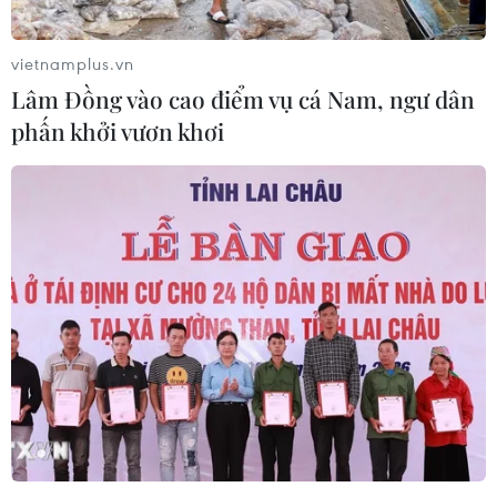
thường trực nỗi lo bờ sông 'nuốt' đất
06/08/2026 05:14
vietnamplus.vn
Lâm Đồng vào cao điểm vụ cá Nam, ngư dân
phấn khởi vươn khơi
Mưa dông khiến hàng chục
chuyến bay tới Nội Bài không thể hạ
cánh
06/08/2026 04:37
Cảnh báo lũ quét, sạt lở đất ở 8 tỉnh
khu vực Bắc Bộ và Thanh Hóa
06/08/2026 03:47
Mưa lớn kéo dài gây thiệt hại khoảng
15 tỷ đồng tại Tuyên Quang