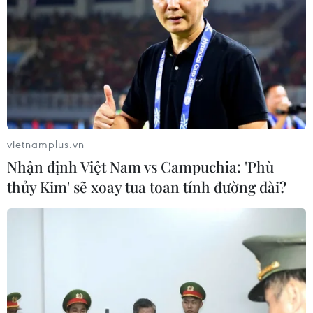
vietnamplus.vn
Nhận định Việt Nam vs Campuchia: 'Phù
thủy Kim' sẽ xoay tua toan tính đường dài?
TIN CÙNG CHUYÊN MỤC
Mưa lớn gây ngập lụt, chia cắt nhiều
khu vực ở Nghệ An
06/08/2026 13:06