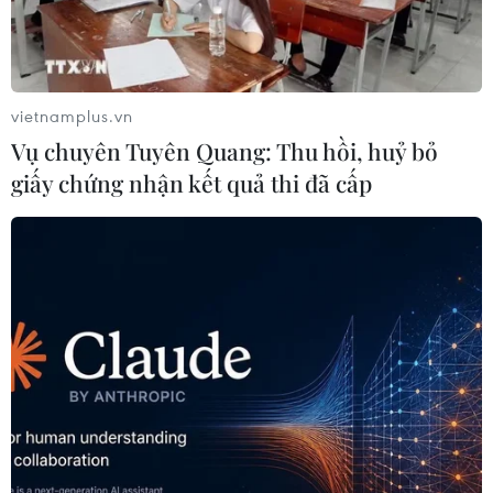
vietnamplus.vn
Vụ chuyên Tuyên Quang: Thu hồi, huỷ bỏ
giấy chứng nhận kết quả thi đã cấp
Giới trẻ hào hứng với thử thách 21 ngày
hành động xanh, bảo vệ môi trường
09/04/2026 07:29
Cuộc thi “Thử thách 21 ngày: Hành động xanh - chọn
tương lai xanh” đã thu hút hàng nghìn người tham gia,
đặc biệt là giới trẻ, với 1.500 video tham gia trên các
nền tảng mạng xã hội.