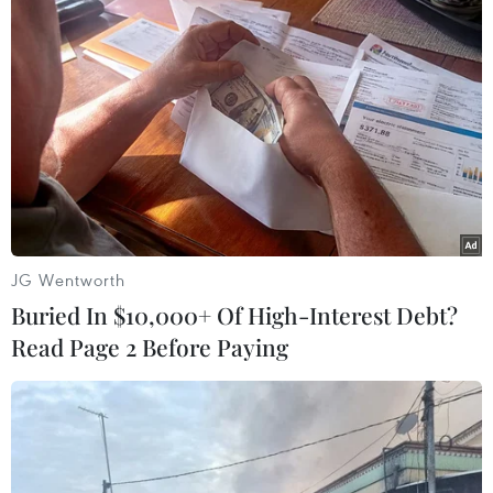
TIN LIÊN QUAN
JG Wentworth
Buried In $10,000+ Of High-Interest Debt?
Read Page 2 Before Paying
Chuỗi sự kiện hưởng ứng
Ngày Môi trường thế giới, Ngày Đại dương