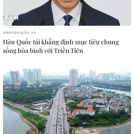
mưa lớn, nguy cơ lũ quét và sạt lở đất
gia tăng
04/08/2026 23:08
vietnamplus.vn
Hàn Quốc tái khẳng định mục tiêu chung
Xem thêm
sống hòa bình với Triều Tiên
CƠ QUAN CHỦ QUẢN: THÔNG TẤN XÃ VIỆT NAM
Tổng Biên tập: TRẦN TIẾN DUẨN
Phó Tổng Biên tập: NGUYỄN THỊ TÁM, KHÚC THANH
THỦY