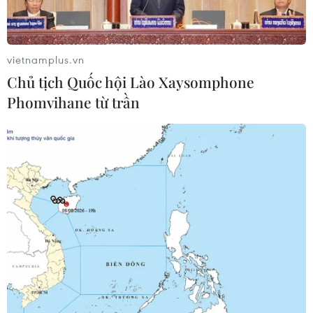
được đánh giá là đặc biệt nghiêm trọng.
vietnamplus.vn
Chủ tịch Quốc hội Lào Xaysomphone
Phomvihane từ trần
Cận cảnh siêu bão Sinlaku càn quét quần
đảo Bắc Mariana của Mỹ, sức gió đạt 240
km/giờ