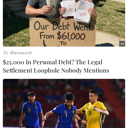
Yên Bái
Bão Dolphin càn quét các đảo miền Nam Nhật
Bản, sân bay Okinawa phải đóng cửa
Xuất hiện áp thấp nhiệt đới trên khu vực vịnh
Bắc Bộ
JG Wentworth
Lào Cai khẩn trương tìm kiếm 2 người mất tích
$25,000 In Personal Debt? The Legal
do mưa lũ
Settlement Loophole Nobody Mentions
TIN LIÊN QUAN