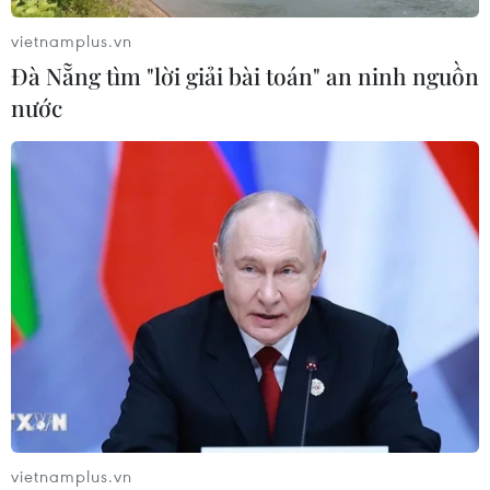
người mất tích do mưa lũ
vietnamplus.vn
07/08/2026 03:04
Đà Nẵng tìm "lời giải bài toán" an ninh nguồn
nước
Khẩn trương phân luồng giao thông
sau vụ sạt lở trên tuyến ĐT161 ở Lào
Cai
07/08/2026 02:37
Thời tiết ngày 7/8: Bắc Bộ và Bắc
Trung Bộ giảm mưa về đêm, cục bộ
có mưa to
06/08/2026 23:15
Xem thêm
vietnamplus.vn