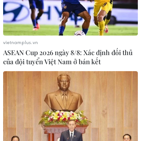
vietnamplus.vn
ASEAN Cup 2026 ngày 8/8: Xác định đối thủ
của đội tuyển Việt Nam ở bán kết
Gần 200 người thương vong do giông bão
tại Ấn Độ
14/05/2026 10:51
Giông bão là hiện tượng thường gặp tại miền Bắc Ấn
Độ trong mùa khô từ tháng 3 đến tháng 6 hằng năm,
song cường độ và sức tàn phá của đợt thiên tai lần này