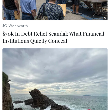
sơ tán.
JG Wentworth
$30k In Debt Relief Scandal: What Financial
Institutions Quietly Conceal
Mưa lớn ở Miyazaki, Tây Nam Nhật Bản, khi bão Jangmi tiến
về phía đảo Kyushu, hòn đảo chính cực Nam nước này. (Nguồn:
Kyodo)
Theo phóng viên TTXVN tại Tokyo, chiều 2/6, giờ