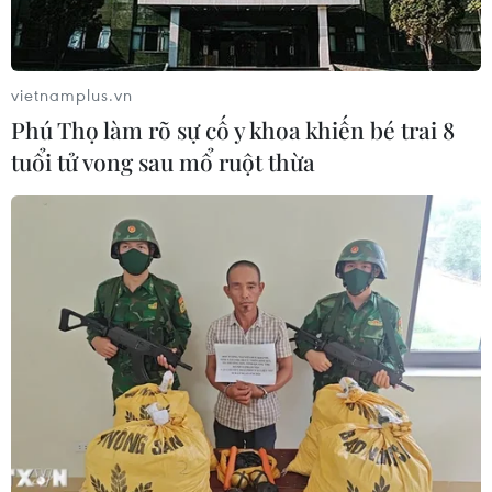
vietnamplus.vn
Phú Thọ làm rõ sự cố y khoa khiến bé trai 8
TIN CÙNG CHUYÊN MỤC
tuổi tử vong sau mổ ruột thừa
Áp thấp nhiệt đới đã suy yếu thành
một vùng áp thấp
08/08/2026 14:19
Trung Quốc nâng mức ứng phó khẩn
cấp với bão Dolphin
08/08/2026 07:10
Điện Biên từng bước hình thành thị