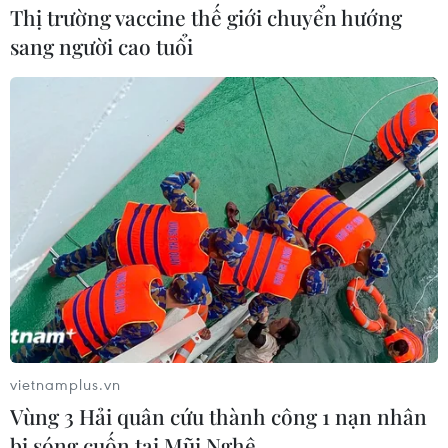
Thị trường vaccine thế giới chuyển hướng
sang người cao tuổi
Bão Vaianu đổ bộ New Zealand với mưa
lớn
12/04/2026 13:10
Các thị trấn ở Vịnh Plenty và vùng Coromandel lân cận
cũng hứng chịu những cơn gió mạnh vượt quá 130
km/giờ của bão Vaianu, thổi bay mái nhà, gây ra tình
trạng mất điện cho khoảng 5.000 khách hàng.
vietnamplus.vn
Vùng 3 Hải quân cứu thành công 1 nạn nhân
bị sóng cuốn tại Mũi Nghê