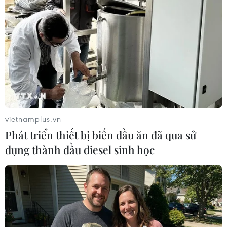
#bão Jangmi
#sơ tán
#Cơ quan Khí tượng Nhật Bản
Nhật Bản
Theo dõi VietnamPlus
vietnamplus.vn
Phát triển thiết bị biến dầu ăn đã qua sử
dụng thành dầu diesel sinh học
Thiên tai bão lũ
Sơn La công bố tình huống khẩn cấp về thiên tai
với hai xã Muổi Nọi, Nậm Lầu
Cảnh báo lũ trên lưu vực sông Thao tại trạm