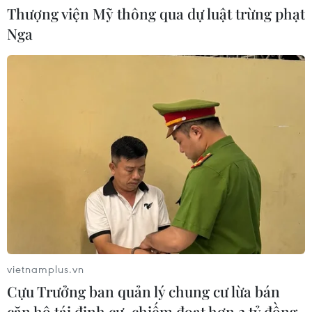
Thượng viện Mỹ thông qua dự luật trừng phạt
Nga
CƠ QUAN CHỦ QUẢN: THÔNG TẤN XÃ VIỆT NAM
Tổng Biên tập: TRẦN TIẾN DUẨN
Phó Tổng Biên tập: NGUYỄN THỊ TÁM, KHÚC THANH
THỦY
Sở hữu trí tuệ
Quy định sử dụng
RSS
Hỗ trợ
Ngôn ngữ
TTXVN
vietnamplus.vn
Dịch vụ tin
Quảng cáo
Cựu Trưởng ban quản lý chung cư lừa bán
Liên hệ
căn hộ tái định cư, chiếm đoạt hơn 2 tỷ đồng