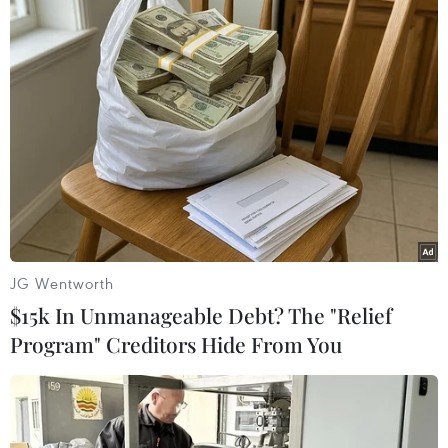
Vietnam Airlines dự kiến lùi giờ
khởi hành các chuyến bay từ Việt
Nam đi Narita (Tokyo) và Nagoya
từ 0 giờ - 0 giờ 25 phút ngày 3/6
sang giờ sáng cùng ngày.
(TTXVN/Vietnam+)
JG Wentworth
$15k In Unmanageable Debt? The "Relief
Program" Creditors Hide From You