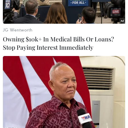
JG Wentworth
Owning $10k+ In Medical Bills Or Loans?
Stop Paying Interest Immediately
Đàn cá heo 3 con cỡ lớn tung tăng bơi lội tại khu vực biển xã
đảo Cái Chiên. (Ảnh: TTXVN phát)
Ngày 1/6, Chủ tịch Ủy ban Nhân dân xã Cái
Chiên (tỉnh Quảng Ninh) Đinh Quang Mạnh cho
biết một đàn cá heo cỡ lớn xuất hiện và bơi lội ở