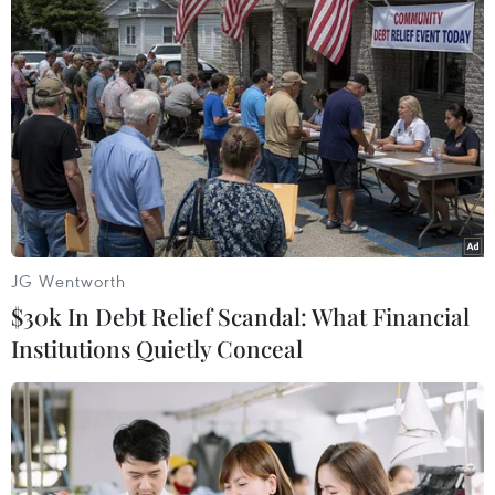
TIN LIÊN QUAN
JG Wentworth
$30k In Debt Relief Scandal: What Financial
Institutions Quietly Conceal
Quảng Trị: Xác cá heo nặng 150kg trôi dạt
vào bờ biển Nhật Lệ
21/10/2025 04:30
Xác cá heo 150kg trôi dạt vào bờ biển Nhật Lệ được