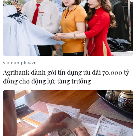
chôn cất theo tín ngưỡng ngư dân, thể hiện niềm tin linh
thiêng về loài cá Ông.
vietnamplus.vn
Agribank dành gói tín dụng ưu đãi 70.000 tỷ
đồng cho động lực tăng trưởng
Giải cứu cá heo bị chĩa đâm trôi