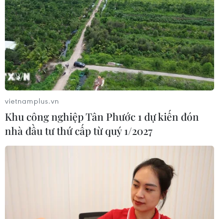
TIN CÙNG CHUYÊN MỤC
Hy Lạp nỗ lực dập tắt đám cháy rừng
vietnamplus.vn
mới gần Athens
Khu công nghiệp Tân Phước 1 dự kiến đón
10/08/2026 12:14
nhà đầu tư thứ cấp từ quý 1/2027
Philippines hỗ trợ các cộng đồng bị
ảnh hưởng thời tiết cực đoan
10/08/2026 10:40