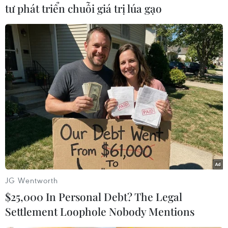
Quảng Trị: Xác cá heo
tư phát triển chuỗi giá trị lúa gạo
nặng 150kg trôi dạt vào bờ
biển Nhật Lệ
Xác cá heo 150kg trôi dạt vào bờ
biển Nhật Lệ được chôn cất theo
tín ngưỡng ngư dân, thể hiện
niềm tin linh thiêng về loài cá
Ông.
(TTXVN/Vietnam+)
JG Wentworth
$25,000 In Personal Debt? The Legal
Settlement Loophole Nobody Mentions