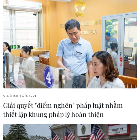
#cá heo
#đảo Cái Chiên
Theo dõi VietnamPlus
vietnamplus.vn
Giải quyết "điểm nghẽn" pháp luật nhằm
thiết lập khung pháp lý hoàn thiện