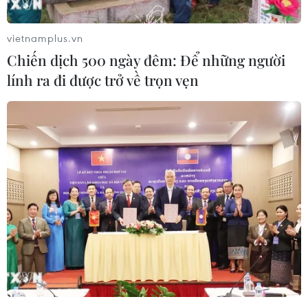
chóng triển khai các giải pháp, hỗ trợ người dân
khắc phục sự cố nhằm hạn chế thấp nhất thiệt
vietnamplus.vn
hại trong thời gian tới.
Chiến dịch 500 ngày đêm: Để những người
Bà Nguyễn Thị Dung, Chủ tịch Ủy ban Nhân dân
lính ra đi được trở về trọn vẹn
phường Trị An cho biết, sau khi ghi nhận sự
việc, địa phương đã cử cán bộ chuyên trách
bám sát địa bàn, hướng dẫn các cơ sở nuôi thực
hiện tốt các giải pháp kỹ thuật, các biện pháp
phòng chống và khắc phục thiệt hại do nắng
nóng, mưa bão và biến động thất thường của
thời tiết; đồng thời, hướng dẫn các hộ dân nuôi
lồng bè thực hiện di dời về vùng nuôi, sắp xếp
neo đậu an toàn để ổn định sản xuất, đảm bảo
khoảng cách các cụm lồng bè tại vị trí đặt theo
quy định.