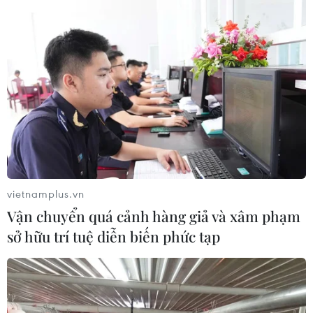
Thời tiết miền Bắc sẽ ảnh
hưởng ra sao khi bão số 3 Kujira đi
vào Biển Đông?
05/08/2026 04:56
Áp thấp nhiệt đới mạnh lên thành
bão số 3, vùng ven biển không bị ảnh
hưởng
vietnamplus.vn
05/08/2026 01:41
Vận chuyển quá cảnh hàng giả và xâm phạm
sở hữu trí tuệ diễn biến phức tạp
Mưa lũ, sạt lở tại Sri Lanka khiến 5
người thiệt mạng
04/08/2026 23:09