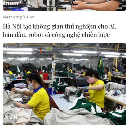
Kumamoto đối mặt với “thảm họa
kép”
vietnamplus.vn
04/08/2026 06:55
Hà Nội tạo không gian thử nghiệm cho AI,
bán dẫn, robot và công nghệ chiến lược
Tuyên Quang bổ sung hơn 11 tỷ đồng
khắc phục sạt lở do mưa lũ
04/08/2026 06:39
Thành phố Hồ Chí Minh tăng tốc
hiện đại hóa công nghệ xử lý rác
04/08/2026 05:31
Thời tiết ngày 4/8: Bắc Bộ và Bắc
Trung Bộ mưa rất to, cục bộ có nơi