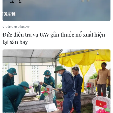
vietnamplus.vn
Đức điều tra vụ UAV gắn thuốc nổ xuất hiện
tại sân bay
Sự cố cá chết hàng loạt trên hồ Trị An khiến người nuôi thiệt hại
hàng tỷ đồng. (Ảnh: Lê Xuân/TTXVN)
Ngày 1/6, Ủy ban Nhân dân phường Trị An
(thành phố Đồng Nai) cho biết, sau sự cố hơn
200 tấn cá chết trên hồ Trị An, đơn vị đã nhanh