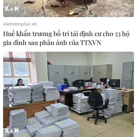
vietnamplus.vn
Huế khẩn trương bố trí tái định cư cho 53 hộ
gia đình sau phản ánh của TTXVN
TIN CÙNG CHUYÊN MỤC
Thời tiết ngày 6/8: Bão số 3 đã di
chuyển ra ngoài Biển Đông
05/08/2026 23:15
Chủ động ứng phó với biến đổi khí