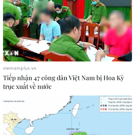
hưởng đều cần được kiểm soát chặt chẽ./.
Đồng Nai: Hơn
100 tấn cá chết nổi trắng
các lồng bè trên mặt hồ
Trị An
Ngày 31/5, lực lượng chức năng phường Trị An
vietnamplus.vn
(Đồng Nai) đang tiếp tục nỗ lực hỗ trợ người dân
Tiếp nhận 47 công dân Việt Nam bị Hoa Kỳ
thu gom, vớt xác cá chết nổi trắng trên các lồng,
bè ở hồ Trị An nhằm hạn chế gây ô nhiễm nguồn
trục xuất về nước
nước.
(TTXVN/Vietnam+)