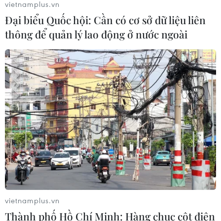
vietnamplus.vn
trên 200mm
Đại biểu Quốc hội: Cần có cơ sở dữ liệu liên
03/08/2026 23:17
thông để quản lý lao động ở nước ngoài
Xem thêm
CƠ QUAN CHỦ QUẢN: THÔNG TẤN XÃ VIỆT NAM
Tổng Biên tập: TRẦN TIẾN DUẨN
Phó Tổng Biên tập: NGUYỄN THỊ TÁM, KHÚC THANH
THỦY
vietnamplus.vn
Sở hữu trí tuệ
Quy định sử dụng
Thành phố Hồ Chí Minh: Hàng chục cột điện