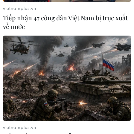
vietnamplus.vn
Tiếp nhận 47 công dân Việt Nam bị trục xuất
về nước
Hà Nội: Cá chết hàng loạt tại hồ CV1, công
nhân xuyên đêm thu gom xử lý
31/05/2026 03:30
Theo ghi nhận tại hiện trường, các loại cá chết chủ yếu
là cá rô phi, cá chép và một số loại cá nước ngọt khác;
lực lượng công nhân môi trường và thoát nước vẫn
đang tiếp tục công tác thu gom xác cá.
vietnamplus.vn