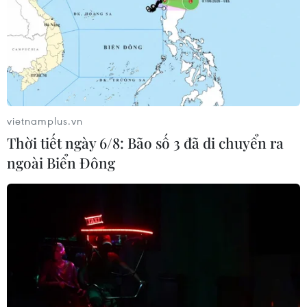
vietnamplus.vn
Thời tiết ngày 6/8: Bão số 3 đã di chuyển ra
ngoài Biển Đông
#Hồ Trị An
#Cá chết
#Khắc phục sự cố
#Nuôi lồng bè
Đồng Nai
Theo dõi VietnamPlus