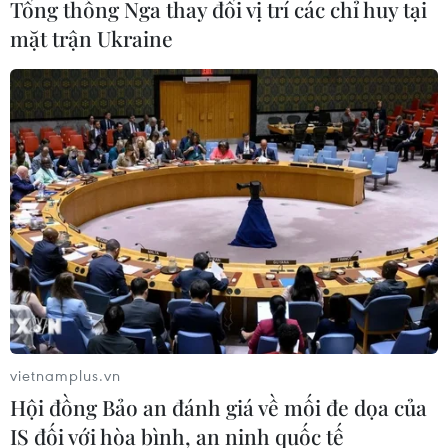
Tổng thống Nga thay đổi vị trí các chỉ huy tại
mặt trận Ukraine
Đồng Nai: Xuất hiện cá chết tại hồ thủy lợi
Phước Hòa
12/05/2026 09:31
Cá chết rải rác tại hồ thủy lợi Phước Hòa, Đồng Nai, kéo
dài gần một tuần, ảnh hưởng đến môi trường và khiến
vietnamplus.vn
nhiều người dân địa phương lo lắng.
Hội đồng Bảo an đánh giá về mối đe dọa của
IS đối với hòa bình, an ninh quốc tế