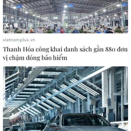
vietnamplus.vn
Thanh Hóa công khai danh sách gần 880 đơn
vị chậm đóng bảo hiểm