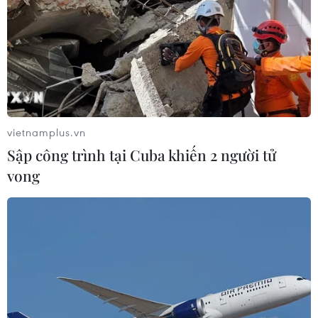
Mở 1 cửa xả đáy hồ thủy điện Hòa
Bình vào 16 giờ ngày 6/8
06/08/2026 06:28
Quảng Trị: Mùa mưa lũ cận kề,
thường trực nỗi lo bờ sông 'nuốt' đất
vietnamplus.vn
06/08/2026 05:14
Sập công trình tại Cuba khiến 2 người tử
vong
Mưa dông khiến hàng chục
chuyến bay tới Nội Bài không thể hạ
cánh
06/08/2026 04:37
Cảnh báo lũ quét, sạt lở đất ở 8 tỉnh