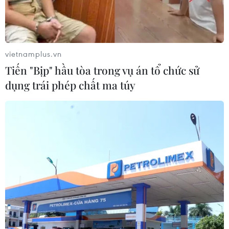
Theo dõi VietnamPlus
vietnamplus.vn
Tiến "Bịp" hầu tòa trong vụ án tổ chức sử
Nắng nóng đỉnh điểm: Cách phòng-chống
dụng trái phép chất ma túy
Khuyến cáo biện pháp bảo vệ sức khỏe trước
tác động của thời tiết cực đoan
Hơn 900 xã có nguy cơ cháy rừng ở cấp cực kỳ
nguy hiểm trong ngày 10/6
Nắng nóng xuất hiện nhiều và gay gắt hơn
trong tháng 6, nguy cơ sốc nhiệt cao
Cả nước có gần 1.570 khu vực nguy cơ xảy ra
cháy rừng trong ngày 30/5