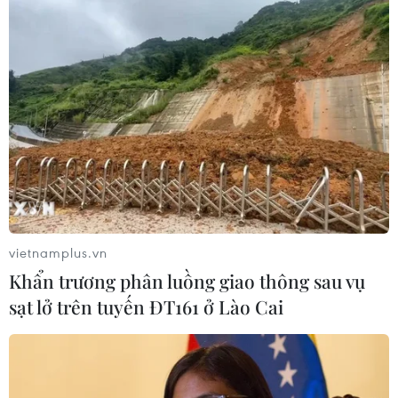
phút sau hành trình dài trước khi sạc để pin hạ nhiệt tự
nhiên.
vietnamplus.vn
Khẩn trương phân luồng giao thông sau vụ
sạt lở trên tuyến ĐT161 ở Lào Cai