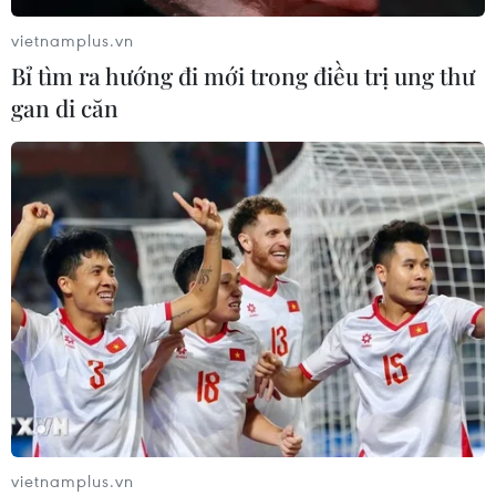
vietnamplus.vn
Bỉ tìm ra hướng đi mới trong điều trị ung thư
gan di căn
TIN CÙNG CHUYÊN MỤC
Kiểm soát rác thải từ nguồn - Giải
pháp bảo vệ kênh rạch TP Hồ Chí
Minh trong mùa mưa
vietnamplus.vn