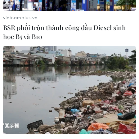
Cả nước có khoảng 1.782 khu vực nguy cơ xảy
ra cháy rừng trong ngày hôm nay
vietnamplus.vn
BSR phối trộn thành công dầu Diesel sinh
học B5 và B10
TIN LIÊN QUAN