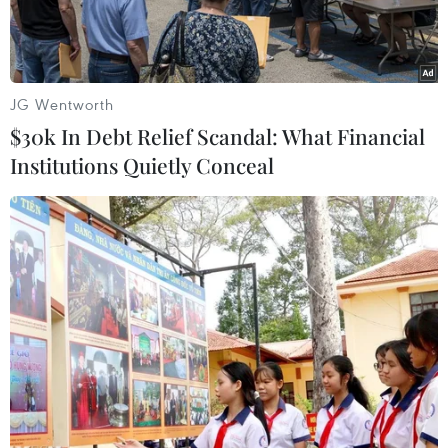
JG Wentworth
$30k In Debt Relief Scandal: What Financial
Institutions Quietly Conceal
Buổi trưa ngày 24/5, nhiệt độ ngoài đường đo được đạt
ngưỡng trên 40 độ C. (Ảnh: Hoài Nam/Vietnam+)
Thông tin từ Bộ Nông nghiệp và Môi trường
sáng 1/6 cho biết trong tháng 6/2026 có thể xuất
hiện khoảng 2-3 đợt nắng nóng với nhiệt độ phổ