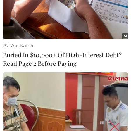
JG Wentworth
Buried In $10,000+ Of High-Interest Debt?
Read Page 2 Before Paying
#Nắng nóng
#nhiệt độ cao
#khí tượng
#biến đổi khí hậu
#cháy rừng
#thời tiết
#nguy cơ sốc nhiệt
#đột quỵ
#thiếu nước
#cháy nổ
#khu dân cư