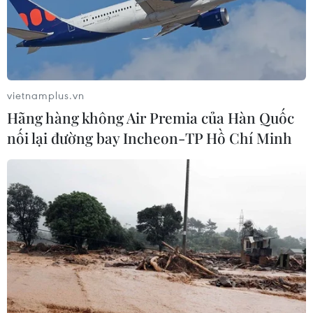
khu vực Bắc Bộ và Thanh Hóa
06/08/2026 03:47
Mưa lớn kéo dài gây thiệt hại khoảng
vietnamplus.vn
15 tỷ đồng tại Tuyên Quang
Hãng hàng không Air Premia của Hàn Quốc
06/08/2026 03:03
nối lại đường bay Incheon-TP Hồ Chí Minh
Quảng Trị ưu tiên đầu tư hoàn thiện
hệ thống xử lý nước thải cụm công
nghiệp
06/08/2026 03:03
Pháp mở các điểm tắm sông
phục vụ người dân trong mùa Hè