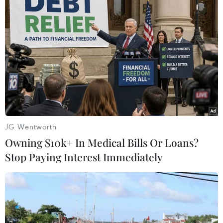
gay gắt và đặc biệt gay gắt xảy ra trên diện
rộng. Đáng chú ý, trong cùng thời kỳ tháng 5,
theo cơ quan khí tượng thuỷ văn quốc gia, đợt
nắng nóng này có cường độ là mạnh nhất trong
vòng 5 năm trở lại (tính từ năm 2021)
Điểm đặc biệt của đợt nắng nóng vừa qua là
thời gian nắng duy trì dài trong ngày trên tất cả
các khu vực. Ban đêm, nhiệt độ vẫn duy trì ở
mức cao 30-31 độ C khiến cho "cái nóng hầm
JG Wentworth
hập" trong cả ngày lẫn đêm.
Owning $10k+ In Medical Bills Or Loans?
"Nguyên nhân gây ra đợt nắng nóng này được
Stop Paying Interest Immediately
đánh giá là do ảnh hưởng của vùng áp thấp
nóng phía Tây phát triển mạnh và mở rộng
vùng ảnh hưởng về phía Đông Nam kết hợp
hiệu ứng “phơn” mạnh trên khu vực các tỉnh
Trung Bộ," đại diện Cục Khí tượng Thủy văn