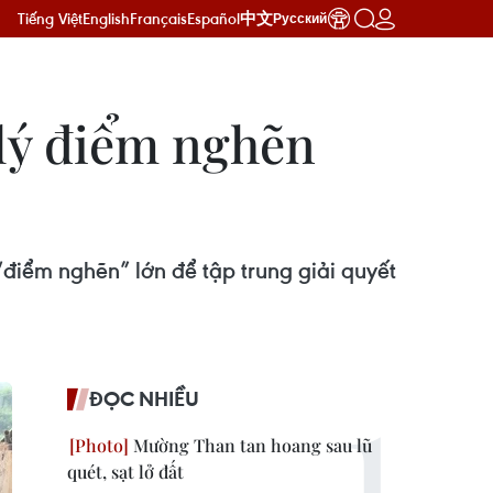
Tiếng Việt
English
Français
Español
中文
Русский
 lý điểm nghẽn
điểm nghẽn” lớn để tập trung giải quyết
ĐỌC NHIỀU
Mường Than tan hoang sau lũ
quét, sạt lở đất