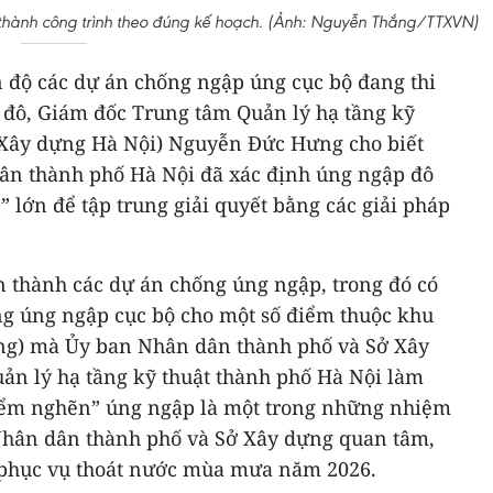
thành công trình theo đúng kế hoạch. (Ảnh: Nguyễn Thắng/TTXVN)
n độ các dự án chống ngập úng cục bộ đang thi
i đô, Giám đốc Trung tâm Quản lý hạ tầng kỹ
 Xây dựng Hà Nội) Nguyễn Đức Hưng cho biết
ân thành phố Hà Nội đã xác định úng ngập đô
” lớn để tập trung giải quyết bằng các giải pháp
n thành các dự án chống úng ngập, trong đó có
g úng ngập cục bộ cho một số điểm thuộc khu
ông) mà Ủy ban Nhân dân thành phố và Sở Xây
ản lý hạ tầng kỹ thuật thành phố Hà Nội làm
điểm nghẽn” úng ngập là một trong những nhiệm
Nhân dân thành phố và Sở Xây dựng quan tâm,
 phục vụ thoát nước mùa mưa năm 2026.