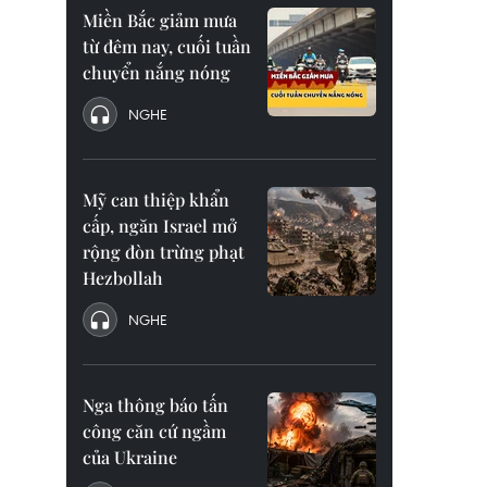
Miền Bắc giảm mưa
từ đêm nay, cuối tuần
chuyển nắng nóng
NGHE
Mỹ can thiệp khẩn
cấp, ngăn Israel mở
rộng đòn trừng phạt
Hezbollah
NGHE
Nga thông báo tấn
công căn cứ ngầm
của Ukraine