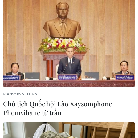
tại, mà còn tạo hành lang pháp lý vững chắc cho
phát triển kinh tế biển theo hướng xanh, bền
vững trong thời gian tới.
vietnamplus.vn
Chủ tịch Quốc hội Lào Xaysomphone
Phomvihane từ trần
Cục trưởng Cục Biển và Hải đảo Việt Nam Nguyễn Quốc Toản.
Liên quan đến câu hỏi làm thế nào để hài hòa