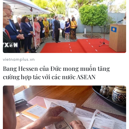
Bên cạnh đó, ông Toàn cũng cho rằng công tác
truyền thông được xác định là yếu tố quan trọng
nhằm nâng cao nhận thức cộng đồng về vai trò,
giá trị của biển. Trong đó, việc giáo dục, hình
thành ý thức bảo vệ môi trường biển ngay từ
sớm, nhất là tuyên truyền nâng cao nhận thức
cho học sinh ngay trong trường học, sẽ góp
vietnamplus.vn
phần tạo nền tảng lâu dài cho phát triển bền
Bang Hessen của Đức mong muốn tăng
vững.
cường hợp tác với các nước ASEAN
Thứ trưởng Bộ Nông nghiệp và Môi trường
Đặng Ngọc Điệp cũng nhấn mạnh dư địa phát
triển kinh tế biển của Việt Nam còn rất lớn khi
có tới 21 trong số 34 địa phương có biển. Tuy
nhiên, điều quan trọng là tổ chức quản lý như
thế nào để người dân và doanh nghiệp không