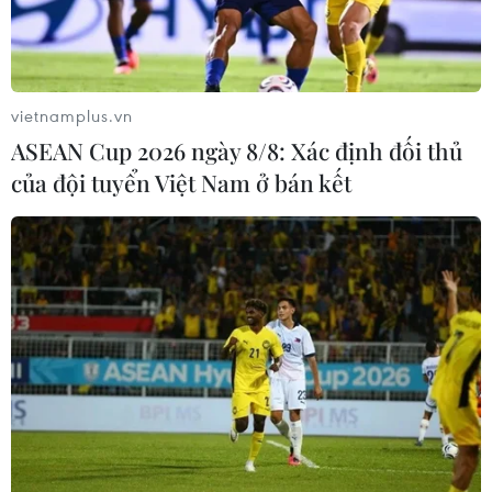
Nam trong thúc đẩy hợp tác về carbon xanh
dương, hướng tới phát triển kinh tế biển bao trùm,
bền vững.
vietnamplus.vn
ASEAN Cup 2026 ngày 8/8: Xác định đối thủ
(Vietnam+)
của đội tuyển Việt Nam ở bán kết