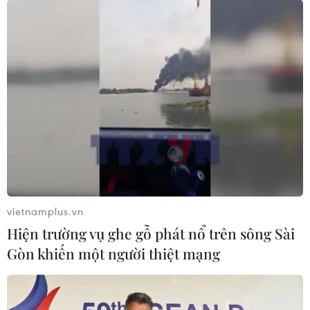
Quốc hội thảo luận dự án Luật Dầu khí (sửa
đổi), bảo đảm an ninh năng lượng
Chia sẻ dữ liệu hạ tầng viễn thông phục vụ điều
hành, ứng phó thiên tai
Bãi bỏ một số văn bản quy phạm pháp luật
không còn phù hợp
Nâng cao hiệu quả đấu tranh phòng, chống tội
phạm và vi phạm pháp luật
vietnamplus.vn
Hiện trường vụ ghe gỗ phát nổ trên sông Sài
Gòn khiến một người thiệt mạng
TIN LIÊN QUAN