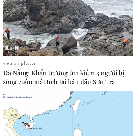
TIN CÙNG CHUYÊN MỤC
Áp thấp nhiệt đới đã suy yếu thành
một vùng áp thấp
vietnamplus.vn
08/08/2026 14:19
Đà Nẵng: Khẩn trương tìm kiếm 3 người bị
sóng cuốn mất tích tại bán đảo Sơn Trà
Trung Quốc nâng mức ứng phó khẩn
cấp với bão Dolphin
08/08/2026 07:10
Điện Biên từng bước hình thành thị