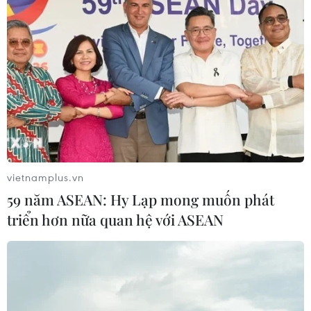
vietnamplus.vn
59 năm ASEAN: Hy Lạp mong muốn phát
Chuỗi sự kiện hưởng ứng
triển hơn nữa quan hệ với ASEAN
Ngày Môi trường thế giới, Ngày Đại dương
thế giới
01/06/2026 02:57
Chuỗi sự kiện truyền thông quy mô quốc gia tại tỉnh