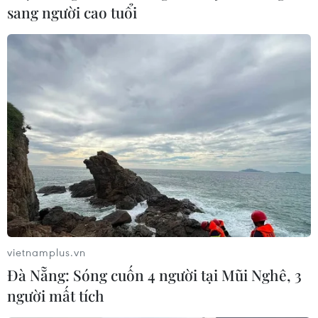
sang người cao tuổi
Thưởng vượt kế hoạch: động lực còn thiếu cho
doanh nghiệp dẫn dắt
Tiêu chí mới phân loại doanh nghiệp để thực
hiện cơ cấu lại vốn nhà nước
Hướng tới mục tiêu quy mô dự trữ đạt 1% GDP
vào năm 2030
Chọn đúng đầu tàu: Danh mục doanh nghiệp
nhà nước mạnh và bài toán giao nhiệm vụ
vietnamplus.vn
NGHỊ QUYẾT 66: ĐỔI MỚI THỰC THI PHÁP LUẬT
Đà Nẵng: Sóng cuốn 4 người tại Mũi Nghê, 3
Bảo đảm quốc phòng, an ninh quốc gia song
người mất tích
không cản trở hoạt động dân sự