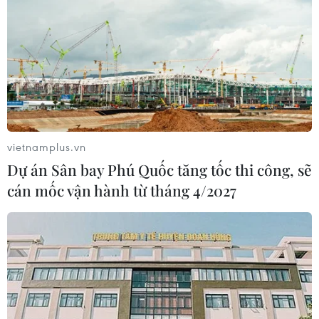
Nghệ An nhằm lan tỏa mạnh mẽ thông điệp bảo vệ môi
trường, ứng phó biến đổi khí hậu và phát triển kinh tế
biển bền vững tới toàn xã hội.
vietnamplus.vn
Dự án Sân bay Phú Quốc tăng tốc thi công, sẽ
cán mốc vận hành từ tháng 4/2027
Khám phá 5 bãi biển hoang sơ tuyệt đẹp