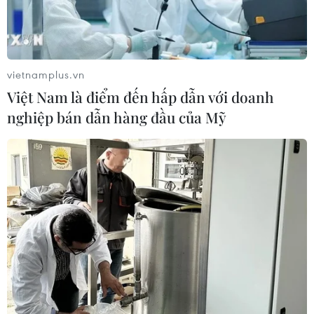
Lâm Đồng: Đánh thức không gian du lịch
vietnamplus.vn
mới từ đại ngàn đến biển xanh
Việt Nam là điểm đến hấp dẫn với doanh
15/05/2026 03:07
nghiệp bán dẫn hàng đầu của Mỹ
Sự hội tụ của rừng, cao nguyên và biển đang mở ra cho
Lâm Đồng cơ hội phát triển mới, từng bước khẳng định
vị thế là một trong những điểm đến hấp dẫn hàng đầu
của Việt Nam trong giai đoạn tới.