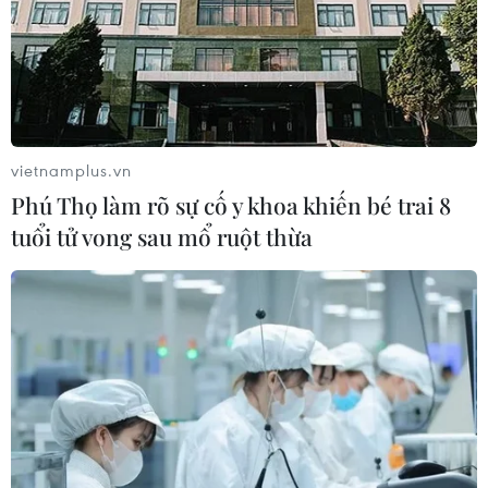
tại Quảng Trị
31/05/2026 01:00
Tỉnh Quảng Trị, vùng đất có gần 190km bờ biển và vùng
cát ven biển, uốn lượn theo dải đất miền Trung đầy
nắng gió, sở hữu nhiều bãi biển tuyệt đẹp, mỗi nơi
vietnamplus.vn
mang một nét riêng không trộn lẫn.
Phú Thọ làm rõ sự cố y khoa khiến bé trai 8
tuổi tử vong sau mổ ruột thừa