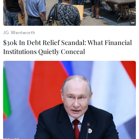
gian.
JG Wentworth
$30k In Debt Relief Scandal: What Financial
Institutions Quietly Conceal
Chia sẻ với phóng viên ngày 1/6 về định hướng
hoàn thiện thể chế, chính sách thúc đẩy phát
triển kinh tế biển bền vững, ông Nguyễn Quốc
Toản - Cục trưởng Cục Biển và Hải đảo Việt Nam
(Bộ Nông nghiệp và Môi trường), nhấn mạnh
hiện nay có 3 nhóm vướng mắc lớn cần được