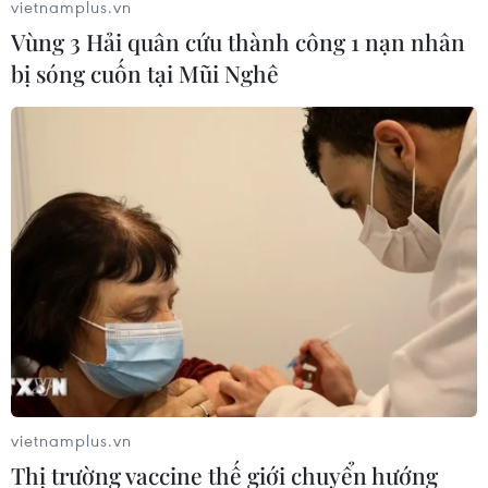
vietnamplus.vn
gia biển mạnh
Vùng 3 Hải quân cứu thành công 1 nạn nhân
Canh tác biển - động lực mới cho kinh tế biển
bị sóng cuốn tại Mũi Nghê
Việt Nam
Gieo mầm tình yêu biển, đảo nơi miền châu thổ
sông Hồng
Đề xuất luật hóa việc thiết lập hành lang không
gian, tầm nhìn hướng biển
NGHỊ QUYẾT 79 - PHÁT TRIỂN KINH TẾ NHÀ
NƯỚC
vietnamplus.vn
Cơ cấu lại vốn nhà nước tại doanh nghiệp gắn
với mục tiêu tăng trưởng hai con số
Thị trường vaccine thế giới chuyển hướng