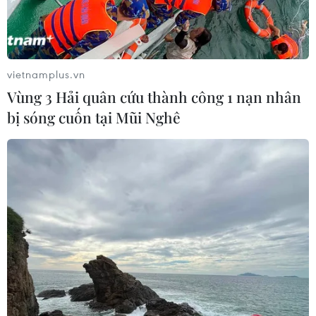
vietnamplus.vn
Vùng 3 Hải quân cứu thành công 1 nạn nhân
Cà Mau: Thả cá thể đồi mồi và vích về môi
bị sóng cuốn tại Mũi Nghê
trường biển
18/04/2026 06:59
Theo cán bộ Đồn Biên phòng Tam Giang Tây, đồi mồi
và vích là động vật biển quý hiếm có tên trong Sách Đỏ
Việt Nam và thế giới, đang đứng trước nguy cơ tuyệt
chủng, cần được bảo vệ nghiêm ngặt.