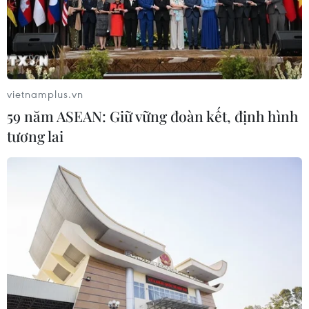
Xem thêm
vietnamplus.vn
59 năm ASEAN: Giữ vững đoàn kết, định hình
tương lai
CƠ QUAN CHỦ QUẢN: THÔNG TẤN XÃ VIỆT NAM
Tổng Biên tập: TRẦN TIẾN DUẨN
Phó Tổng Biên tập: NGUYỄN THỊ TÁM, KHÚC THANH
THỦY
Sở hữu trí tuệ
Quy định sử dụng
RSS
Hỗ trợ
Ngôn ngữ
TTXVN