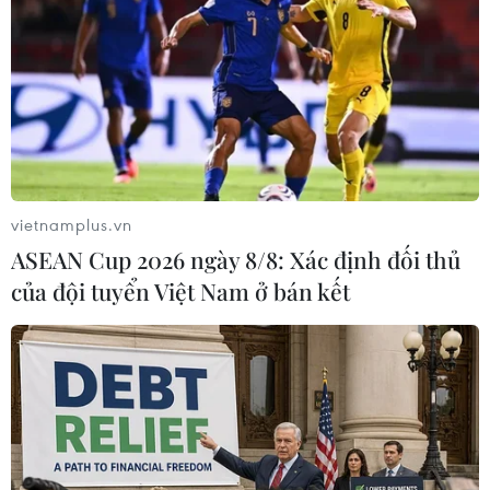
17/05/2026 10:08
Ba cá thể rùa biển nặng 1,5kg, chiều dài mai khoảng
25cm, rộng 20cm bị mắc lưới, trôi dạt trên biển, được
ngư dân Bùi Đình Thủy (xã Cửa Việt, Quảng Trị) phát
hiện trong quá trình khai thác thủy sản.
vietnamplus.vn
ASEAN Cup 2026 ngày 8/8: Xác định đối thủ
của đội tuyển Việt Nam ở bán kết