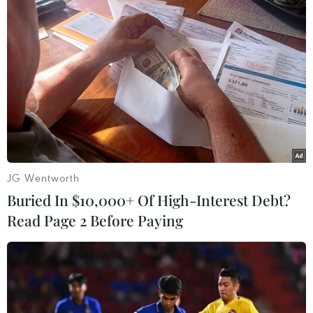
TIN LIÊN QUAN
JG Wentworth
Buried In $10,000+ Of High-Interest Debt?
Read Page 2 Before Paying
Thả 3 cá thể rùa biển nguy cấp, quý hiếm
trong Sách Đỏ Việt Nam về biển