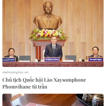
#Cá thể rùa vàng
#Động vật hoang dã
#Rùa núi vàng
#Hạt Kiểm lâm
Đồng Nai
vietnamplus.vn
Chủ tịch Quốc hội Lào Xaysomphone
Theo dõi VietnamPlus
Phomvihane từ trần