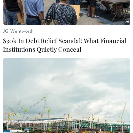
JG Wentworth
$30k In Debt Relief Scandal: What Financial
Institutions Quietly Conceal
Qua xác minh với các cơ quan chuyên môn, cá thể rùa được
xác định là Rùa núi vàng, tên khoa học Indotestudo elongata,
giới tính đực, nặng 1,1kg, sức khỏe bình thường. (Ảnh: Đậu Tất
Thành/TTXVN)
Ngày 2/6, Công an xã Tân Quan, thành phố Đồng
Nai phối hợp với Phòng Kinh tế xã, Hạt Kiểm