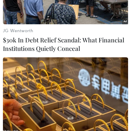
hiểm).
JG Wentworth
$30k In Debt Relief Scandal: What Financial
Institutions Quietly Conceal
Cảnh báo hơn 700 xã trên cả nước có nguy cơ cháy rừng ở
cấp cực kỳ nguy hiểm trong ngày 2/6. (Nguồn ảnh: TTXVN)
Thông tin từ Cục Lâm nghiệp và Kiểm lâm (Bộ