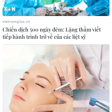
Nguyên lại đón mưa to đến rất to vào chiều tối, kèm
nguy cơ cao xảy ra lốc sét, gió giật.
vietnamplus.vn
Chiến dịch 500 ngày đêm: Lặng thầm viết
tiếp hành trình trở về của các liệt sỹ
Nắng nóng gay gắt, khuyến cáo sử dụng