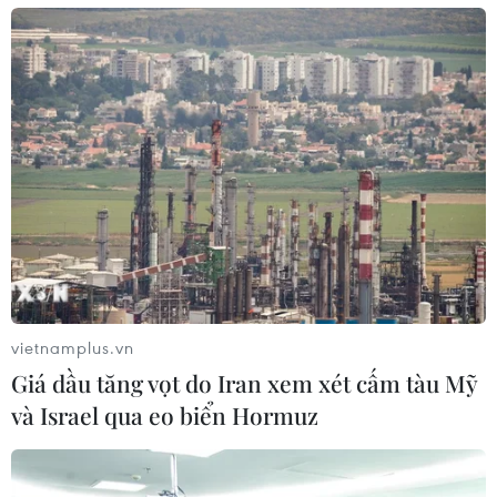
vietnamplus.vn
Giá dầu tăng vọt do Iran xem xét cấm tàu Mỹ
và Israel qua eo biển Hormuz