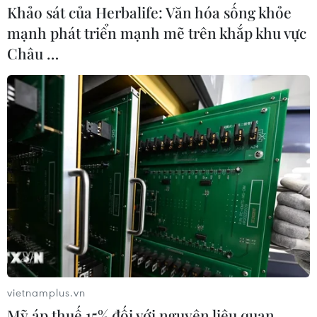
Khảo sát của Herbalife: Văn hóa sống khỏe
mạnh phát triển mạnh mẽ trên khắp khu vực
Châu …
Những điều cần biết để
phòng tránh say nắng, say nóng
30/05/2026 04:07
Trong những ngày nhiệt độ cao kéo dài, nguy cơ xảy ra
các vấn đề như say nắng, sốc nhiệt, mất nước... có thể
gia tăng, đặc biệt đối với người già, trẻ em và người có
bệnh nền.
vietnamplus.vn
Mỹ áp thuế 15% đối với nguyên liệu quan