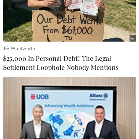
#Cháy rừng
#nguy cơ cháy rừng
#cảnh báo cháy rừng
#nông nghiệp
#kiểm lâm
#phòng cháy
#nguy cơ cháy rừng nguy hiểm
#thời tiết khô hanh
Cao Bằng
TP. Đà Nẵng
Gia Lai
TP. Hà Nội
Nghệ An
JG Wentworth
Tp. Hồ Chí Minh
Thanh Hóa
$25,000 In Personal Debt? The Legal
Settlement Loophole Nobody Mentions
Theo dõi VietnamPlus
TIN LIÊN QUAN