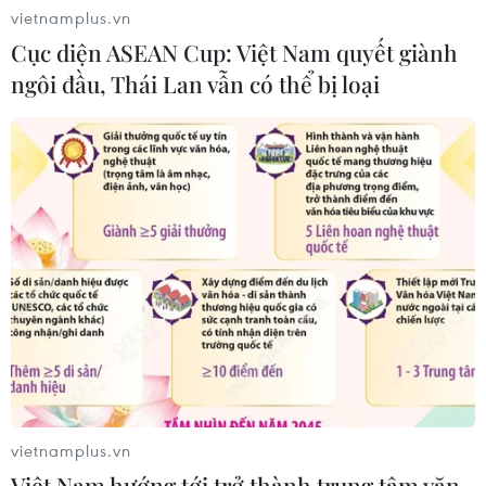
vietnamplus.vn
Cục diện ASEAN Cup: Việt Nam quyết giành
ngôi đầu, Thái Lan vẫn có thể bị loại
CƠ QUAN CHỦ QUẢN: THÔNG TẤN XÃ VIỆT NAM
Tổng Biên tập: TRẦN TIẾN DUẨN
Phó Tổng Biên tập: NGUYỄN THỊ TÁM, KHÚC THANH
THỦY
Sở hữu trí tuệ
Quy định sử dụng
RSS
Hỗ trợ
Ngôn ngữ
TTXVN
Dịch vụ tin
Quảng cáo
vietnamplus.vn
Liên hệ
Việt Nam hướng tới trở thành trung tâm văn