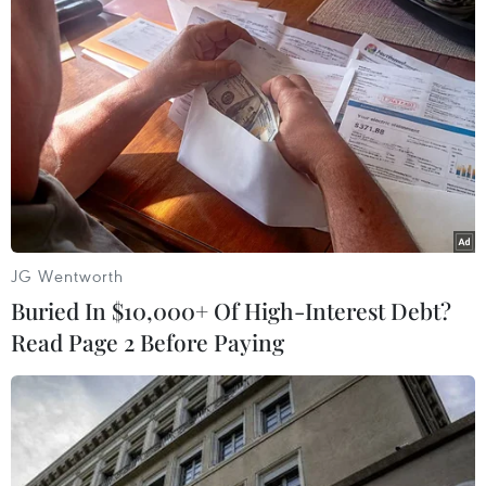
động lực lượng, phương tiện, thiết bị để chữa
cháy rừng, hạn chế thấp nhất thiệt hại do cháy
rừng gây ra; khắc phục kịp thời thiệt hại, phục
hồi lại diện tích rừng bị cháy trong thời gian
nhanh nhất; chỉ đạo cơ quan chức năng điều
tra, xác định nguyên nhân, đối tượng gây cháy
rừng để xử lý nghiêm theo quy định của pháp
luật./.
JG Wentworth
Nắng nóng xuất hiện
Buried In $10,000+ Of High-Interest Debt?
nhiều và gay gắt hơn trong
Read Page 2 Before Paying
tháng 6, nguy cơ sốc nhiệt
cao
Theo Cục Khí tượng Thủy văn, trong tháng 6/2026
có thể xuất hiện thêm khoảng 2-3 đợt nắng nóng.