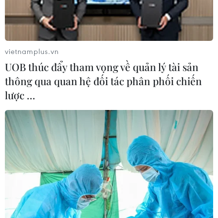
vietnamplus.vn
UOB thúc đẩy tham vọng về quản lý tài sản
thông qua quan hệ đối tác phân phối chiến
lược …
Thời tiết ngày 2/6: Bắc và Trung Bộ nắng
nóng gay gắt, Nam Bộ mưa to đến rất to
01/06/2026 23:24
Trong khi Bắc Bộ và Trung Bộ tiếp tục đón nắng nóng
gay gắt, nhiệt độ có nơi trên 37 độ C, thì Nam Bộ và Tây