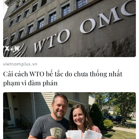
Các đợt nắng nóng có khả năng nhiệt độ đạt mức
36-39 độ C, một số nơi có thể lên trên 40 độ C.
(Vietnam+)
vietnamplus.vn
Cải cách WTO bế tắc do chưa thống nhất
phạm vi đàm phán