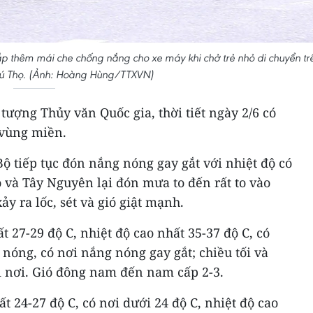
p thêm mái che chống nắng cho xe máy khi chở trẻ nhỏ di chuyển tr
hú Thọ. (Ảnh: Hoàng Hùng/TTXVN)
ượng Thủy văn Quốc gia, thời tiết ngày 2/6 có
 vùng miền.
ộ tiếp tục đón nắng nóng gay gắt với nhiệt độ có
ộ và Tây Nguyên lại đón mưa to đến rất to vào
ảy ra lốc, sét và gió giật mạnh.
t 27-29 độ C, nhiệt độ cao nhất 35-37 độ C, có
 nóng, có nơi nắng nóng gay gắt; chiều tối và
 nơi. Gió đông nam đến nam cấp 2-3.
t 24-27 độ C, có nơi dưới 24 độ C, nhiệt độ cao