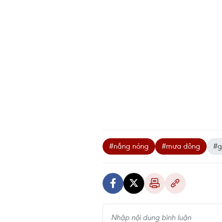
#nắng nóng
#mưa dông
#g