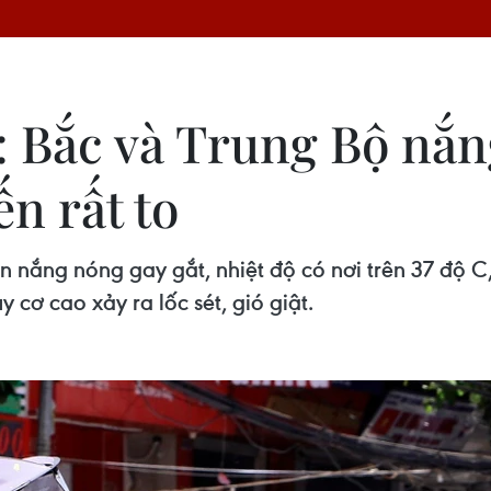
6: Bắc và Trung Bộ nắn
n rất to
ón nắng nóng gay gắt, nhiệt độ có nơi trên 37 độ 
 cơ cao xảy ra lốc sét, gió giật.