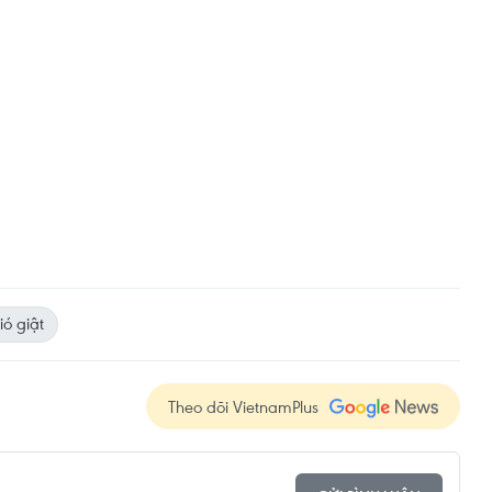
ió giật
Theo dõi VietnamPlus