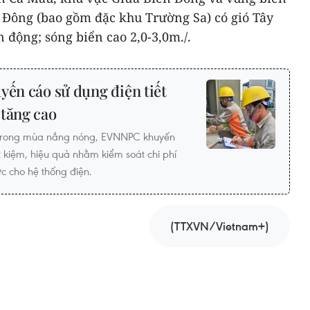
Đông (bao gồm đặc khu Trường Sa) có gió Tây
n động; sóng biển cao 2,0-3,0m./.
uyến cáo sử dụng điện tiết
 tăng cao
o trong mùa nắng nóng, EVNNPC khuyến
t kiệm, hiệu quả nhằm kiểm soát chi phí
c cho hệ thống điện.
(TTXVN/Vietnam+)