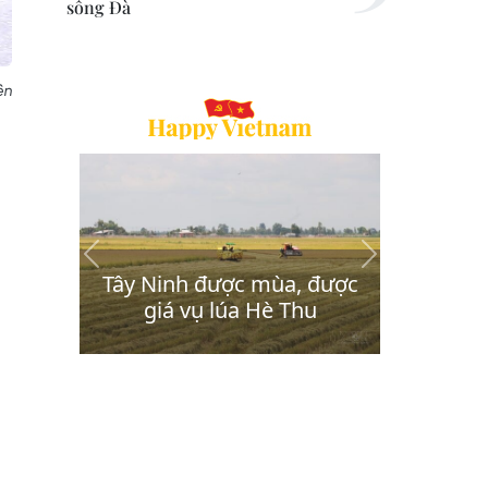
sông Đà
ên