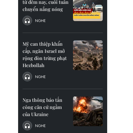
từ đêm nay, cuối tuần
chuyển nắng nóng
NGHE
Mỹ can thiệp khẩn
cấp, ngăn Israel mở
rộng đòn trừng phạt
Hezbollah
NGHE
Nga thông báo tấn
công căn cứ ngầm
của Ukraine
NGHE