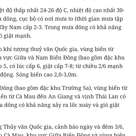
 độ thấp nhất 24-26 độ C, nhiệt độ cao nhất 30-
 dông, cục bộ có nơi mưa to (thời gian mưa tập
ó Tây Nam cấp 2-3. Trong mưa dông có khả năng
ió giật mạnh.
 khí tượng thuỷ văn Quốc gia, vùng biển từ
 vực Giữa và Nam Biển Đông (bao gồm đặc khu
5, có lúc cấp 6, giật cấp 7-8; từ chiều 2/6 mạnh
n động. Sóng biển cao 2,0-3,0m.
Đông (bao gồm đặc khu Trường Sa), vùng biển từ
iển từ Cà Mau đến An Giang và vịnh Thái Lan có
 dông có khả năng xảy ra lốc xoáy và gió giật
 Thủy văn Quốc gia, cảnh báo ngày và đêm 3/6,
n Cà Mau, khu vực Giữa Biển Đông và vùng biển