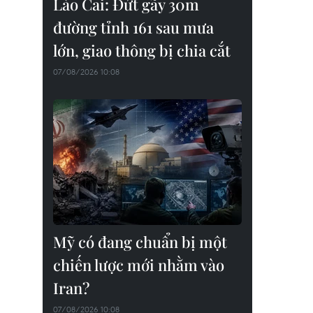
Lào Cai: Đứt gãy 30m
đường tỉnh 161 sau mưa
lớn, giao thông bị chia cắt
07/08/2026 10:08
Mỹ có đang chuẩn bị một
chiến lược mới nhằm vào
Iran?
07/08/2026 10:08