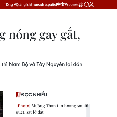
Tiếng Việt
English
Français
Español
中文
Русский
g nóng gay gắt,
C, thì Nam Bộ và Tây Nguyên lại đón
ĐỌC NHIỀU
Mường Than tan hoang sau lũ
quét, sạt lở đất