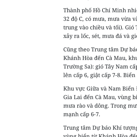
Thành phố Hồ Chí Minh nhiệt
32 độ C, có mưa, mưa vừa và
trung vào chiều và tối). Gi
xảy ra lốc, sét, mưa đá và g
Cũng theo Trung tâm Dự báo
Khánh Hòa đến Cà Mau, khu
Trường Sa): gió Tây Nam cấp 
lên cấp 6, giật cấp 7-8. Biể
Khu vực Giữa và Nam Biển 
Gia Lai đến Cà Mau, vùng b
mưa rào và dông. Trong mưa
mạnh cấp 6-7.
Trung tâm Dự báo Khí tượng
vùng biển từ Khánh Hòa đế