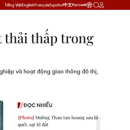
Tiếng Việt
English
Français
Español
中文
Русский
 thải thấp trong
nghiệp và hoạt động giao thông đô thị,
ĐỌC NHIỀU
Mường Than tan hoang sau lũ
quét, sạt lở đất