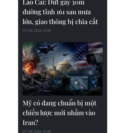
Lào Cai: Đứt gãy 30m
đường tỉnh 161 sau mưa
lớn, giao thông bị chia cắt
07/08/2026 10:08
Mỹ có đang chuẩn bị một
chiến lược mới nhằm vào
Iran?
07/08/2026 10:08