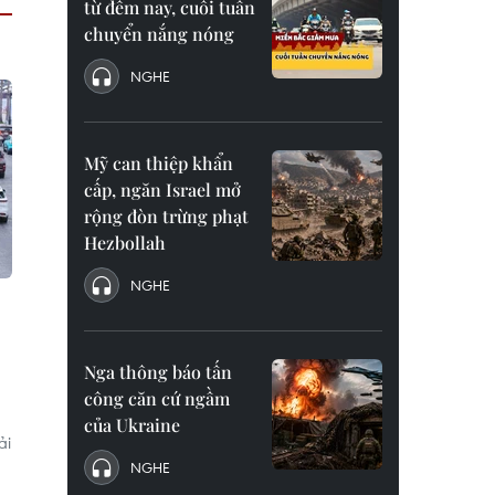
từ đêm nay, cuối tuần
chuyển nắng nóng
NGHE
Mỹ can thiệp khẩn
cấp, ngăn Israel mở
rộng đòn trừng phạt
Hezbollah
NGHE
Nga thông báo tấn
công căn cứ ngầm
của Ukraine
ải
NGHE