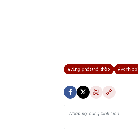
#vùng phát thải thấp
#vành đai