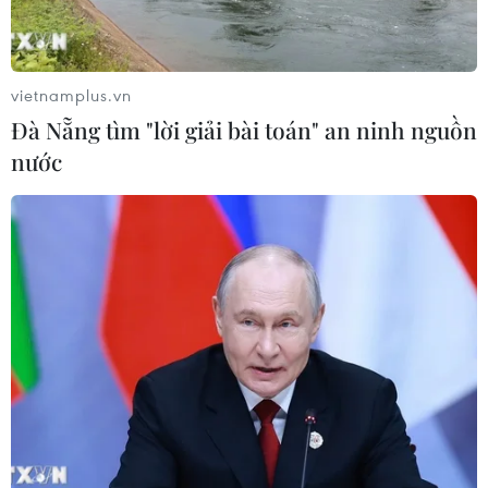
Đề xuất hơn 65.500 tỷ đồng đầu tư
Dự án đường cao tốc nối Lai Châu-
vietnamplus.vn
Lào Cai
Đà Nẵng tìm "lời giải bài toán" an ninh nguồn
08/08/2026 08:45
nước
Vùng 3 Hải quân cứu thành công 1
nạn nhân bị sóng cuốn tại Mũi Nghê
08/08/2026 08:43
Điều bình dị "xây" thành phố Cảng
thịnh vượng, bền vững
08/08/2026 08:25