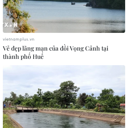
Hiện trường vụ ghe gỗ phát
nổ trên sông Sài Gòn khiến một
người thiệt mạng
vietnamplus.vn
08/08/2026 09:03
Vẻ đẹp lãng mạn của đồi Vọng Cảnh tại
thành phố Huế
Khởi tố 19 đối tượng cướp
giật tài sản tại Công ty Tân Huê Viên
08/08/2026 08:52
Bí thư Thành ủy Hà Nội thúc tiến độ
hai dự án giao thông trọng điểm
Nam Thủ đô
08/08/2026 08:52