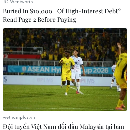
JG Wentworth
Buried In $10,000+ Of High-Interest Debt?
Read Page 2 Before Paying
Người dân đến công viên ở bờ Bắc sông Hương, phường Phú
Xuân, thành phố Huế, để hóng mát, tránh nắng nóng gay gắt.
(Ảnh: Nguyên Lý/TTXVN)
vietnamplus.vn
Đội tuyển Việt Nam đối đầu Malaysia tại bán