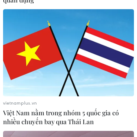
Thể thao và Du lịch Thanh Hóa vào
Trường Đại học Hồng Đức
08/08/2026 06:36
Đà Nẵng: Sóng cuốn 4 người tại Mũi
Nghê, 3 người mất tích
08/08/2026 06:02
Mở ra không gian phát triển mới
08/08/2026 05:39
vietnamplus.vn
Việt Nam nằm trong nhóm 5 quốc gia có
nhiều chuyến bay qua Thái Lan
Thanh Hóa: Tạo điều kiện để người ở