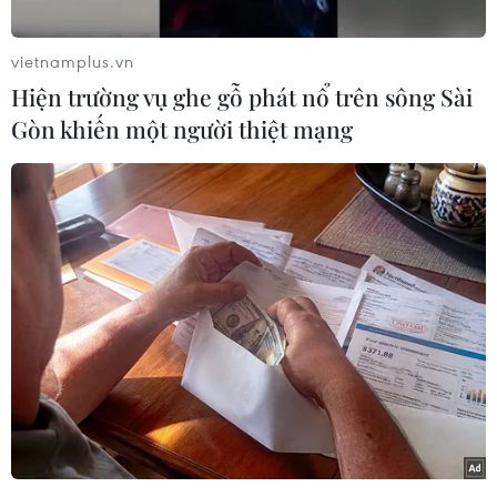
vietnamplus.vn
Hiện trường vụ ghe gỗ phát nổ trên sông Sài
Gòn khiến một người thiệt mạng
Người dân sắp xếp, vận chuyển hàng hóa dưới nắng nóng gay
gắt ở khu vực chợ Đông Ba, phường Phú Xuân, thành phố Huế.
(Ảnh: Nguyên Lý/TTXVN)