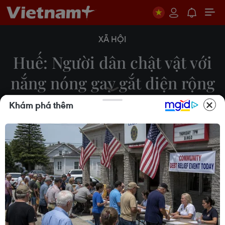
XÃ HỘI
Huế: Người dân chật vật với
nắng nóng gay gắt diện rộng
kéo dài
Khám phá thêm
03/06/2026 10:06
Từ ngày 2-7/6/2026, trên địa bàn thành phố Huế
xảy ra nắng nóng và nắng nóng gay gắt trên diện
rộng với nhiệt độ từ 35-38 độ C, có nơi trên 38 độ
C; khiến sinh hoạt, cuộc sống của người dân chật
vật.