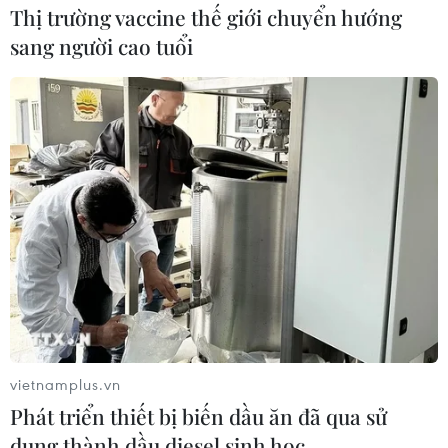
Thị trường vaccine thế giới chuyển hướng
sang người cao tuổi
Nắng nóng làm tăng chi phí
sinh hoạt, CPI tháng 5 nhích lên 0,29%
03/06/2026 04:42
Nhu cầu sử dụng điện, nước tăng cao cùng đà tăng
của giá xăng, vật liệu xây dựng và nhà ở thuê đã khiến
CPI tháng 5/2026 tăng 0,29%, trong khi nhóm hàng ăn
và dịch vụ ăn uống giảm giá.
vietnamplus.vn
Phát triển thiết bị biến dầu ăn đã qua sử
dụng thành dầu diesel sinh học