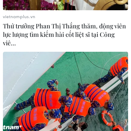
Người dân phường Thủy Xuân, thành phố Huế làm đất gieo cấy
lúa Hè Thu dưới nắng nóng gay gắt. (Ảnh: Nguyên Lý/TTXVN)
vietnamplus.vn
Thứ trưởng Phan Thị Thắng thăm, động viên
(TTXVN/Vietnam+)
lực lượng tìm kiếm hài cốt liệt sĩ tại Công
viê…