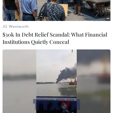
JG Wentworth
$30k In Debt Relief Scandal: What Financial
Institutions Quietly Conceal
Người dân mặc đồ bảo hộ chống nắng nóng khi tham gia giao
thông trên đường Hùng Vương, phường Thuận Hóa, thành phố
Huế. (Ảnh: Nguyên Lý/TTXVN)