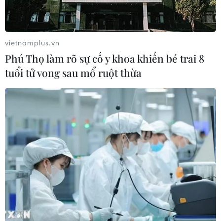
vietnamplus.vn
Phú Thọ làm rõ sự cố y khoa khiến bé trai 8
tuổi tử vong sau mổ ruột thừa