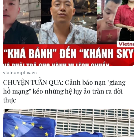
Tổng Biên tập: TRẦN TIẾN DUẨN
Phó Tổng Biên tập: NGUYỄN THỊ TÁM, KHÚC THANH
THỦY
Sở hữu trí tuệ
Quy định sử dụng
RSS
Hỗ trợ
Ngôn ngữ
TTXVN
vietnamplus.vn
Dịch vụ tin
Quảng cáo
CHUYỆN TUẦN QUA: Cảnh báo nạn "giang
Liên hệ
hồ mạng” kéo những hệ lụy ảo tràn ra đời
thực
Giấy phép số: 1374/GP-BTTTT do Bộ Thông tin và Truyền thông
cấp ngày 11/9/2008.
Quảng cáo: Phó TBT Nguyễn Thị Tám: 093.5958688, Email: