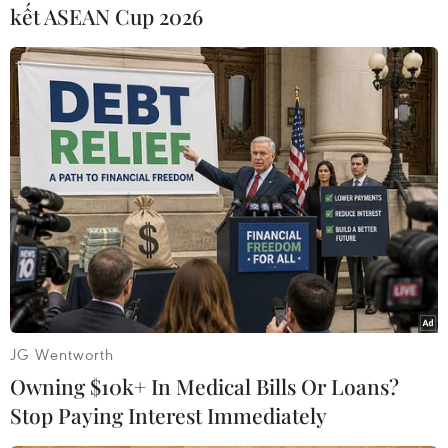
kết ASEAN Cup 2026
Người dân sắp xếp, vận chuyển hàng hóa dưới nắng nóng gay
gắt ở khu vực chợ Đông Ba, phường Phú Xuân, thành phố Huế.
(Ảnh: Nguyên Lý/TTXVN)
JG Wentworth
Owning $10k+ In Medical Bills Or Loans?
Stop Paying Interest Immediately
Người dân mặc kín đồ bảo hộ chống nắng nóng khi mưu sinh ở
bờ Nam sông Hương, phường Thuận Hóa, thành phố Huế.