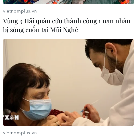
#Thành phố Huế
#Nắng nóng
#Sinh hoạt người dân
vietnamplus.vn
TP. Huế
Vùng 3 Hải quân cứu thành công 1 nạn nhân
bị sóng cuốn tại Mũi Nghê
Theo dõi VietnamPlus
TIN LIÊN QUAN
vietnamplus.vn