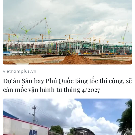
Đợt nắng nóng diện rộng đang bao trùm khu vực Bắc
Trung Bộ, trong đó có tỉnh Quảng Trị, với nền nhiệt nhiều
nơi vượt ngưỡng 40 độ C.
vietnamplus.vn
Dự án Sân bay Phú Quốc tăng tốc thi công, sẽ
cán mốc vận hành từ tháng 4/2027