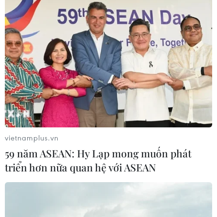
vietnamplus.vn
59 năm ASEAN: Hy Lạp mong muốn phát
triển hơn nữa quan hệ với ASEAN
Nắng nóng kéo dài gây nhiều áp
lực lên đời sống và sản xuất ở Quảng Trị
01/06/2026 01:53