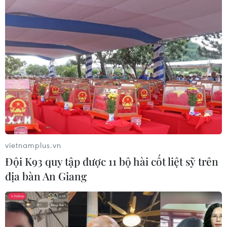
xa trung tâm tiếp cận hành chính
công
08/08/2026 05:38
Chuyển mạnh sang ngăn chặn,
phòng ngừa từ sớm, từ xa thông tin
xấu độc trên mạng
08/08/2026 05:35
Xem thêm
vietnamplus.vn
Đội K93 quy tập được 11 bộ hài cốt liệt sỹ trên
địa bàn An Giang
CƠ QUAN CHỦ QUẢN: THÔNG TẤN XÃ VIỆT NAM