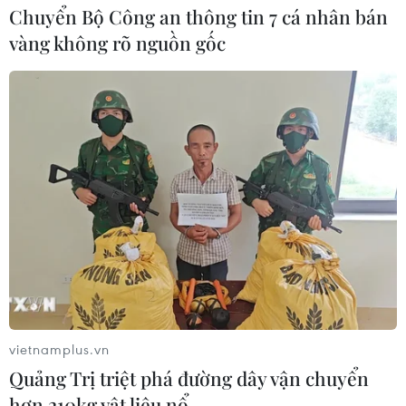
Chuyển Bộ Công an thông tin 7 cá nhân bán
vàng không rõ nguồn gốc
vietnamplus.vn
TIN CÙNG CHUYÊN MỤC
Quảng Trị triệt phá đường dây vận chuyển
Xe tải va chạm xe máy tại Đắk Lắk
hơn 210kg vật liệu nổ