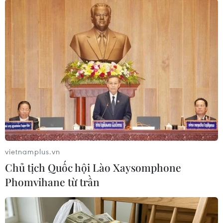
(Ảnh: Nguyên Lý/TTXVN)
vietnamplus.vn
Chủ tịch Quốc hội Lào Xaysomphone
Một lái xe công nghệ ở Huế uống thêm nước khi di chuyển trên
Phomvihane từ trần
đường, để cơ thể tránh mất nước giữa nắng nóng gay gắt.
(Ảnh: Nguyên Lý/TTXVN)