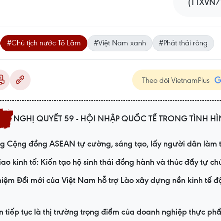
(TTXVN/
#Chủ tịch nước Tô Lâm
#Việt Nam xanh
#Phát thải ròng
Theo dõi VietnamPlus
NGHỊ QUYẾT 59 - HỘI NHẬP QUỐC TẾ TRONG TÌNH H
g Cộng đồng ASEAN tự cường, sáng tạo, lấy người dân làm 
ao kinh tế: Kiến tạo hệ sinh thái đồng hành và thúc đẩy tự c
iệm Đổi mới của Việt Nam hỗ trợ Lào xây dựng nền kinh tế độ
 tiếp tục là thị trường trọng điểm của doanh nghiệp thực p