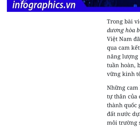
Trong bài vi
dương hòa b
Việt Nam đã
qua cam kết
năng lượng 
tuần hoàn, b
vững kinh tế
Những cam k
tự thân của
thành quốc g
đất nước dự
môi trường s