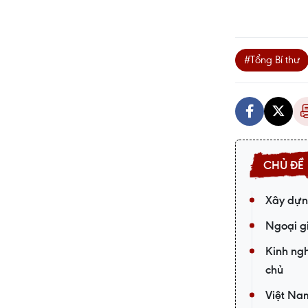
#Tổng Bí thư
Xây dựn
Ngoại gi
Kinh ngh
chủ
Việt Nam