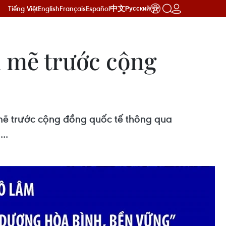
Tiếng Việt
English
Français
Español
中文
Русский
 mẽ trước cộng
mẽ trước cộng đồng quốc tế thông qua
..