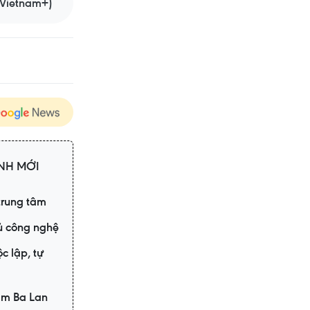
Vietnam+)
ÌNH MỚI
trung tâm
hủ công nghệ
c lập, tự
hẩm Ba Lan