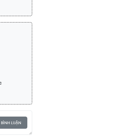
c
 BÌNH LUẬN