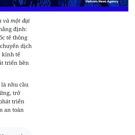
h và một đại
khẳng định:
c tế thông
 chuyển dịch
 kinh tế
t triển bền
 là nhu cầu
ững, trở
phát triển
m an toàn