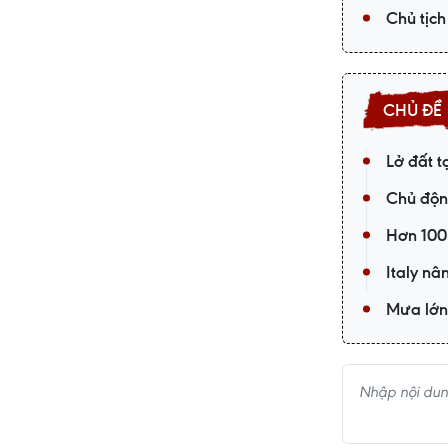
Chủ tịch
Lở đất t
Chủ động
Hơn 100
Italy nâ
Mưa lớn 