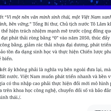
ết “
Vì một nền văn minh sinh thái, một Việt Nam xan
ình, bền vững,
” Tổng Bí thư, Chủ tịch nước Tô Lâm 
 thể hiện trách nhiệm mạnh mẽ trước cộng đồng quố
 đạt phát thải ròng bằng “0” vào năm 2050, thúc đẩy
công bằng, giảm rác thải nhựa đại dương, phát triển
ảo tồn đa dạng sinh học và thực hiện Chiến lược phá
 biển.
ết ấy không phải là nghĩa vụ bên ngoài đưa lại, mà
 đất nước. Việt Nam muốn phát triển nhanh và bền v
ia có thu nhập cao phải thực hiện đổi mới mô hình 
a trên khoa học công nghệ, chuyển đổi số và bảo đả
inh thái./.